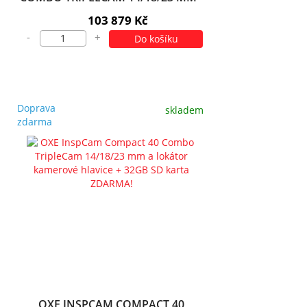
SAMONIVELAČNÍ INSPEKČNÍ
103 879 Kč
KAMERA + 32GB SD KARTA
-
+
Do košíku
ZDARMA!
Doprava
skladem
zdarma
OXE INSPCAM COMPACT 40