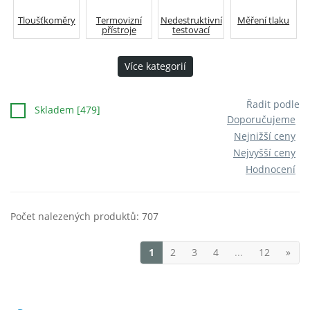
Tloušťkoměry
Termovizní
Nedestruktivní
Měření tlaku
přístroje
testovací
zařízení
Více kategorií
Řadit podle
Skladem [479]
Doporučujeme
Nejnižší ceny
Nejvyšší ceny
Hodnocení
Počet nalezených produktů: 707
1
2
3
4
...
12
»