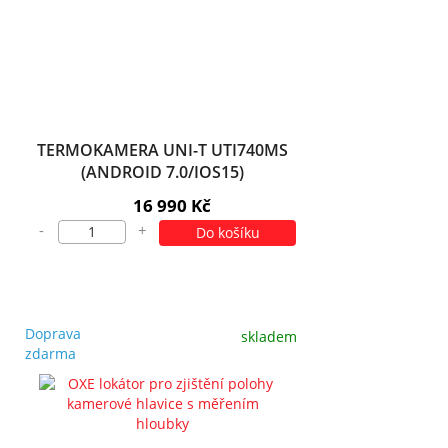
TERMOKAMERA UNI-T UTI740MS
(ANDROID 7.0/IOS15)
16 990 Kč
-
+
Do košíku
Doprava
skladem
zdarma