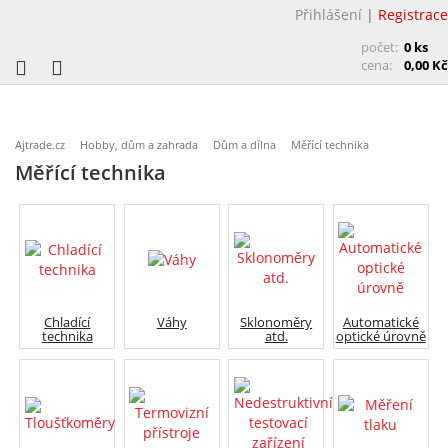
Přihlášení
|
Registrace
počet:
0 ks
cena:
0,00 Kč
Ajtrade.cz
Hobby, dům a zahrada
Dům a dílna
Měřící technika
Měřící technika
Chladící
Váhy
Sklonoměry
Automatické
technika
atd.
optické úrovně