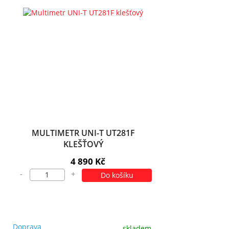
MULTIMETR UNI-T UT281F
KLEŠŤOVÝ
4 890 Kč
-
+
Do košíku
Doprava
skladem