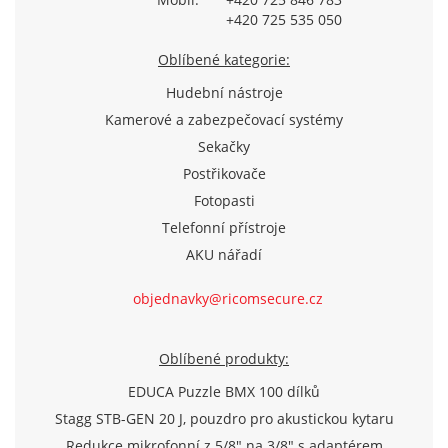
+420 725 535 050
Oblíbené kategorie:
Hudební nástroje
Kamerové a zabezpečovací systémy
Sekačky
Postřikovače
Fotopasti
Telefonní přístroje
AKU nářadí
objednavky@ricomsecure.cz
Oblíbené produkty:
EDUCA Puzzle BMX 100 dílků
Stagg STB-GEN 20 J, pouzdro pro akustickou kytaru
Redukce mikrofonní z 5/8" na 3/8" s adaptérem