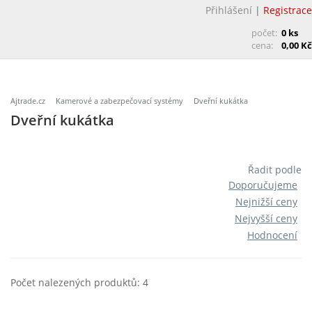
Přihlášení
|
Registrace
počet:
0 ks
cena:
0,00 Kč
Ajtrade.cz
Kamerové a zabezpečovací systémy
Dveřní kukátka
Dveřní kukátka
Řadit podle
Doporučujeme
Nejnižší ceny
Nejvyšší ceny
Hodnocení
Počet nalezených produktů: 4