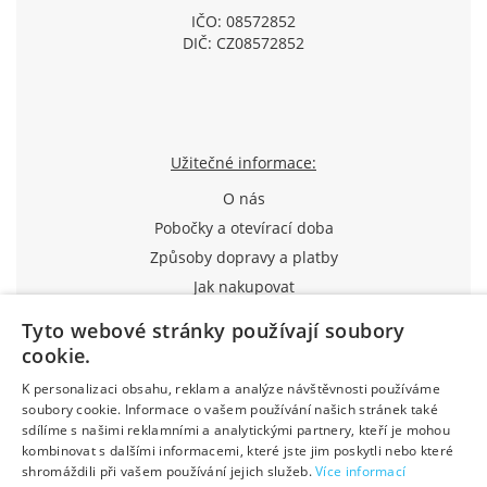
IČO: 08572852
DIČ: CZ08572852
Užitečné informace:
O nás
Pobočky a otevírací doba
Způsoby dopravy a platby
Jak nakupovat
Průvodce reklamací
Tyto webové stránky používají soubory
Obchodní podmínky
cookie.
Výhody pro registrované
K personalizaci obsahu, reklam a analýze návštěvnosti používáme
Kontakty
soubory cookie. Informace o vašem používání našich stránek také
sdílíme s našimi reklamními a analytickými partnery, kteří je mohou
kombinovat s dalšími informacemi, které jste jim poskytli nebo které
Created by DostupnýWeb
shromáždili při vašem používání jejich služeb.
Více informací
Designed by Basebrain