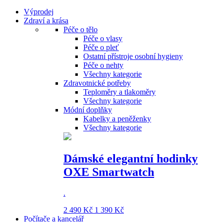
Výprodej
Zdraví a krása
Péče o tělo
Péče o vlasy
Péče o pleť
Ostatní přístroje osobní hygieny
Péče o nehty
Všechny kategorie
Zdravotnické potřeby
Teploměry a tlakoměry
Všechny kategorie
Módní doplňky
Kabelky a peněženky
Všechny kategorie
Dámské elegantní hodinky
OXE Smartwatch
.
2 490 Kč
1 390 Kč
Počítače a kancelář