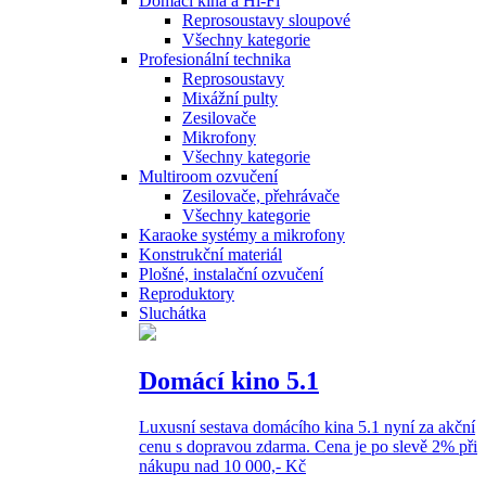
Domácí kina a Hi-Fi
Reprosoustavy sloupové
Všechny kategorie
Profesionální technika
Reprosoustavy
Mixážní pulty
Zesilovače
Mikrofony
Všechny kategorie
Multiroom ozvučení
Zesilovače, přehrávače
Všechny kategorie
Karaoke systémy a mikrofony
Konstrukční materiál
Plošné, instalační ozvučení
Reproduktory
Sluchátka
Domácí kino 5.1
Luxusní sestava domácího kina 5.1 nyní za akční
cenu s dopravou zdarma. Cena je po slevě 2% při
nákupu nad 10 000,- Kč