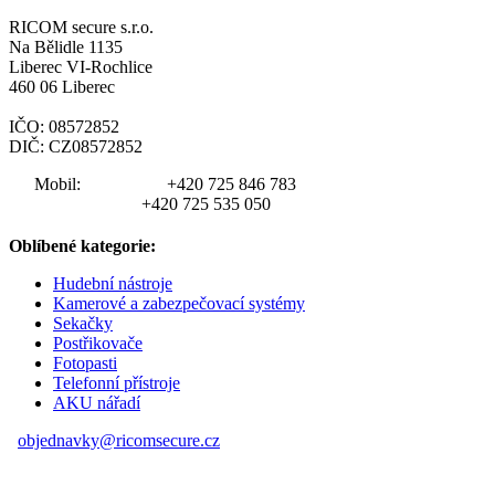
RICOM secure s.r.o.
Na Bělidle 1135
Liberec VI-Rochlice
460 06 Liberec
IČO: 08572852
DIČ: CZ08572852
Mobil:
+420 725 846 783
+420 725 535 050
Oblíbené kategorie:
Hudební nástroje
Kamerové a zabezpečovací systémy
Sekačky
Postřikovače
Fotopasti
Telefonní přístroje
AKU nářadí
objednavky@ricomsecure.cz