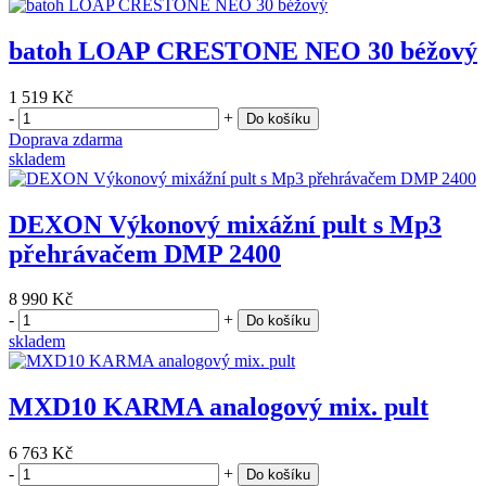
batoh LOAP CRESTONE NEO 30 béžový
1 519 Kč
-
+
Do košíku
Doprava zdarma
skladem
DEXON Výkonový mixážní pult s Mp3
přehrávačem DMP 2400
8 990 Kč
-
+
Do košíku
skladem
MXD10 KARMA analogový mix. pult
6 763 Kč
-
+
Do košíku