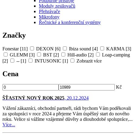
Podpůrné přístroje
Moduly zesilovačů
Přehrávače
Mikrofony
Řečnické a konferenční systémy
Značky
Fonestar [11]
DEXON [6]
Ibiza sound [4]
KARMA [3]
GLEMM [3]
BST [2]
Hill-audio [2]
Loap-camping
[2]
-- [1]
INTUSONIC [1]
Zobrazit více
Cena
Kč
ŠŤASTNÝ NOVÝ ROK 2025
, 20.12.2024
Vážení zákazníci, obchodní partneři, rádi bychom Vám poděkovali
za spolupráci v roce 2024 a přejeme Vám úspěšný start do nového
roku. Velice si vážíme vzájemné důvěry a dlouhodobé spolupráce,...
Více...