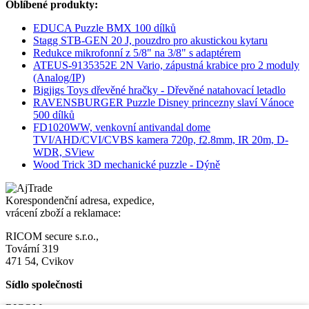
Oblíbené produkty:
EDUCA Puzzle BMX 100 dílků
Stagg STB-GEN 20 J, pouzdro pro akustickou kytaru
Redukce mikrofonní z 5/8" na 3/8" s adaptérem
ATEUS-9135352E 2N Vario, zápustná krabice pro 2 moduly
(Analog/IP)
Bigjigs Toys dřevěné hračky - Dřevěné natahovací letadlo
RAVENSBURGER Puzzle Disney princezny slaví Vánoce
500 dílků
FD1020WW, venkovní antivandal dome
TVI/AHD/CVI/CVBS kamera 720p, f2.8mm, IR 20m, D-
WDR, SView
Wood Trick 3D mechanické puzzle - Dýně
Korespondenční adresa, expedice,
vrácení zboží a reklamace:
RICOM secure s.r.o.,
Tovární 319
471 54, Cvikov
Sídlo společnosti
RICOM secure s.r.o.