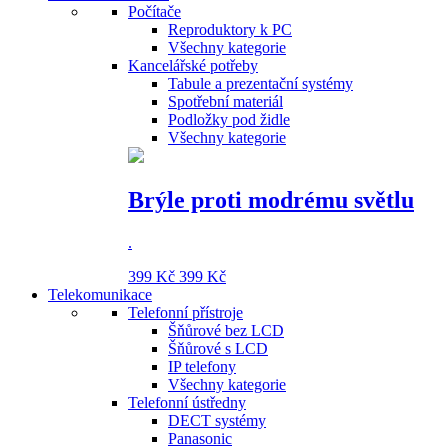
Počítače
Reproduktory k PC
Všechny kategorie
Kancelářské potřeby
Tabule a prezentační systémy
Spotřební materiál
Podložky pod židle
Všechny kategorie
Brýle proti modrému světlu
.
399 Kč
399 Kč
Telekomunikace
Telefonní přístroje
Šňůrové bez LCD
Šňůrové s LCD
IP telefony
Všechny kategorie
Telefonní ústředny
DECT systémy
Panasonic