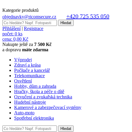
Kategorie produktů
+420 725 535 050
objednavky@ricomsecure.cz
Přihlášení
|
Registrace
počet:
0 ks
cena:
0,00 Kč
Nakupte ještě za
7 500 Kč
a dopravu
máte zdarma
Výprodej
Zdraví a krása
Počítače a kancelář
Telekomunikace
Osvětlení
Hobby, dům a zahrada
Hračky, škola a péče o dítě
Ozvučení a zvukařská technika
Hudební nástroje
Kamerové a zabezpečovací systémy
Auto-moto
Spotřební elektronika