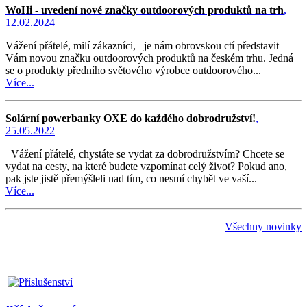
WoHi - uvedení nové značky outdoorových produktů na trh
,
12.02.2024
Vážení přátelé, milí zákazníci, je nám obrovskou ctí představit
Vám novou značku outdoorových produktů na českém trhu. Jedná
se o produkty předního světového výrobce outdoorového...
Více...
Solární powerbanky OXE do každého dobrodružství!
,
25.05.2022
Vážení přátelé, chystáte se vydat za dobrodružstvím? Chcete se
vydat na cesty, na které budete vzpomínat celý život? Pokud ano,
pak jste jistě přemýšleli nad tím, co nesmí chybět ve vaší...
Více...
Všechny novinky