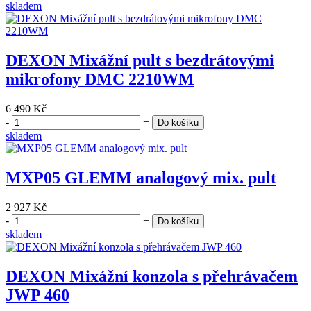
skladem
DEXON Mixážní pult s bezdrátovými
mikrofony DMC 2210WM
6 490 Kč
-
+
Do košíku
skladem
MXP05 GLEMM analogový mix. pult
2 927 Kč
-
+
Do košíku
skladem
DEXON Mixážní konzola s přehrávačem
JWP 460