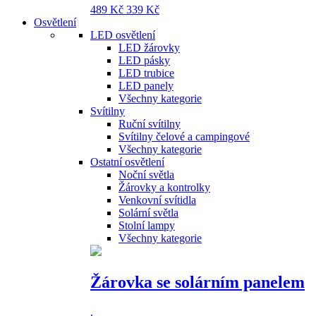
489 Kč
339 Kč
Osvětlení
LED osvětlení
LED žárovky
LED pásky
LED trubice
LED panely
Všechny kategorie
Svítilny
Ruční svítilny
Svítilny čelové a campingové
Všechny kategorie
Ostatní osvětlení
Noční světla
Žárovky a kontrolky
Venkovní svítidla
Solární světla
Stolní lampy
Všechny kategorie
Žárovka se solárním panelem
.