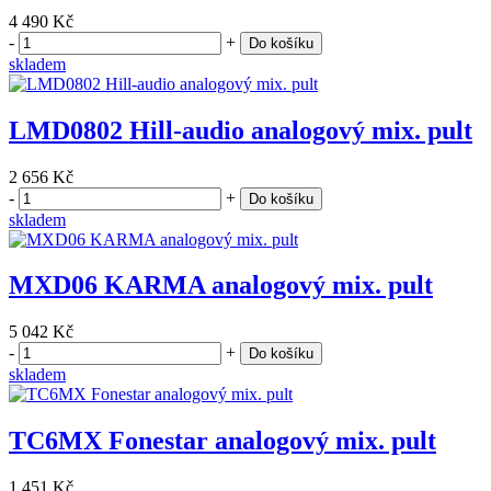
4 490 Kč
-
+
Do košíku
skladem
LMD0802 Hill-audio analogový mix. pult
2 656 Kč
-
+
Do košíku
skladem
MXD06 KARMA analogový mix. pult
5 042 Kč
-
+
Do košíku
skladem
TC6MX Fonestar analogový mix. pult
1 451 Kč