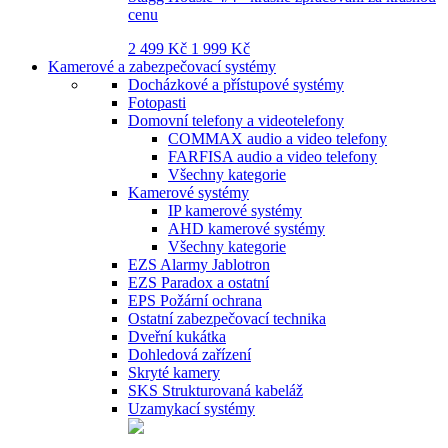
cenu
2 499 Kč
1 999 Kč
Kamerové a zabezpečovací systémy
Docházkové a přístupové systémy
Fotopasti
Domovní telefony a videotelefony
COMMAX audio a video telefony
FARFISA audio a video telefony
Všechny kategorie
Kamerové systémy
IP kamerové systémy
AHD kamerové systémy
Všechny kategorie
EZS Alarmy Jablotron
EZS Paradox a ostatní
EPS Požární ochrana
Ostatní zabezpečovací technika
Dveřní kukátka
Dohledová zařízení
Skryté kamery
SKS Strukturovaná kabeláž
Uzamykací systémy