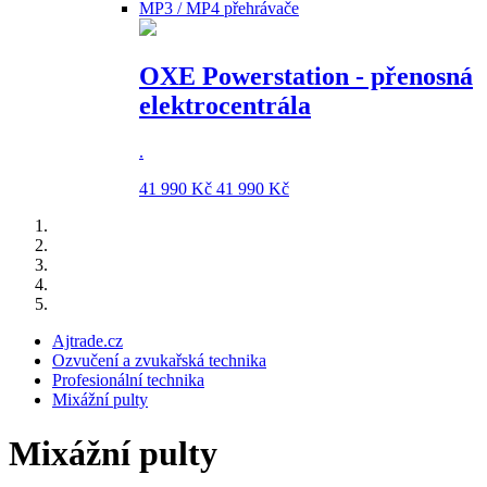
MP3 / MP4 přehrávače
OXE Powerstation - přenosná
elektrocentrála
.
41 990 Kč
41 990 Kč
Ajtrade.cz
Ozvučení a zvukařská technika
Profesionální technika
Mixážní pulty
Mixážní pulty