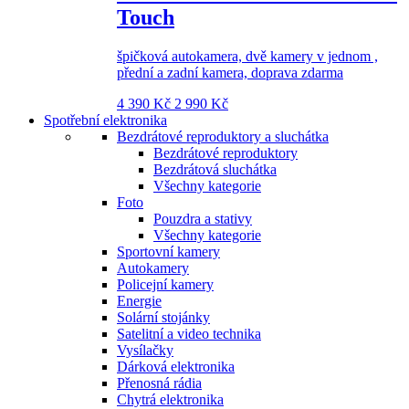
Touch
špičková autokamera, dvě kamery v jednom ,
přední a zadní kamera, doprava zdarma
4 390 Kč
2 990 Kč
Spotřební elektronika
Bezdrátové reproduktory a sluchátka
Bezdrátové reproduktory
Bezdrátová sluchátka
Všechny kategorie
Foto
Pouzdra a stativy
Všechny kategorie
Sportovní kamery
Autokamery
Policejní kamery
Energie
Solární stojánky
Satelitní a video technika
Vysílačky
Dárková elektronika
Přenosná rádia
Chytrá elektronika