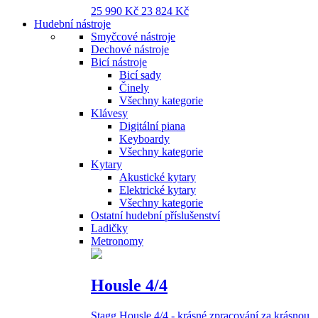
25 990 Kč
23 824 Kč
Hudební nástroje
Smyčcové nástroje
Dechové nástroje
Bicí nástroje
Bicí sady
Činely
Všechny kategorie
Klávesy
Digitální piana
Keyboardy
Všechny kategorie
Kytary
Akustické kytary
Elektrické kytary
Všechny kategorie
Ostatní hudební příslušenství
Ladičky
Metronomy
Housle 4/4
Stagg Housle 4/4 - krásné zpracování za krásnou