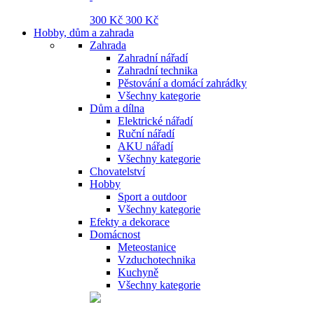
300 Kč
300 Kč
Hobby, dům a zahrada
Zahrada
Zahradní nářadí
Zahradní technika
Pěstování a domácí zahrádky
Všechny kategorie
Dům a dílna
Elektrické nářadí
Ruční nářadí
AKU nářadí
Všechny kategorie
Chovatelství
Hobby
Sport a outdoor
Všechny kategorie
Efekty a dekorace
Domácnost
Meteostanice
Vzduchotechnika
Kuchyně
Všechny kategorie