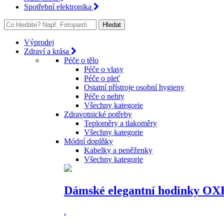
Spotřební elektronika
Výprodej
Zdraví a krása
Péče o tělo
Péče o vlasy
Péče o pleť
Ostatní přístroje osobní hygieny
Péče o nehty
Všechny kategorie
Zdravotnické potřeby
Teploměry a tlakoměry
Všechny kategorie
Módní doplňky
Kabelky a peněženky
Všechny kategorie
Dámské elegantní hodinky OX
.