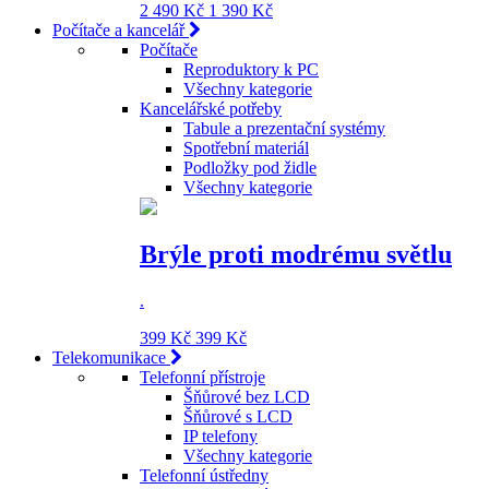
2 490 Kč
1 390 Kč
Počítače a kancelář
Počítače
Reproduktory k PC
Všechny kategorie
Kancelářské potřeby
Tabule a prezentační systémy
Spotřební materiál
Podložky pod židle
Všechny kategorie
Brýle proti modrému světlu
.
399 Kč
399 Kč
Telekomunikace
Telefonní přístroje
Šňůrové bez LCD
Šňůrové s LCD
IP telefony
Všechny kategorie
Telefonní ústředny