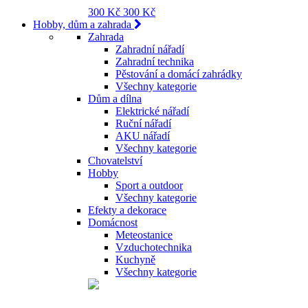
300 Kč
300 Kč
Hobby, dům a zahrada
Zahrada
Zahradní nářadí
Zahradní technika
Pěstování a domácí zahrádky
Všechny kategorie
Dům a dílna
Elektrické nářadí
Ruční nářadí
AKU nářadí
Všechny kategorie
Chovatelství
Hobby
Sport a outdoor
Všechny kategorie
Efekty a dekorace
Domácnost
Meteostanice
Vzduchotechnika
Kuchyně
Všechny kategorie