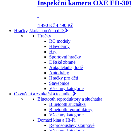
Inspekční kamera OXE ED-30
.
4 490 Kč
4 490 Kč
Hračky, škola a péče o dítě
Hračky
RC modely
Hlavolamy
Hry
Sportovní hračky
Dětské zbraně
Auta, letadla, lodě
Autodráhy
Hračky pro děti
Stavebnice
Všechny kategorie
Ozvučení a zvukařská technika
Bluetooth reproduktory a sluchátka
Bluetooth sluchátka
Bluetooth reproduktory
Všechny kategorie
Domácí kina a Hi-Fi
Reprosoustavy sloupové
Všechny kategorie