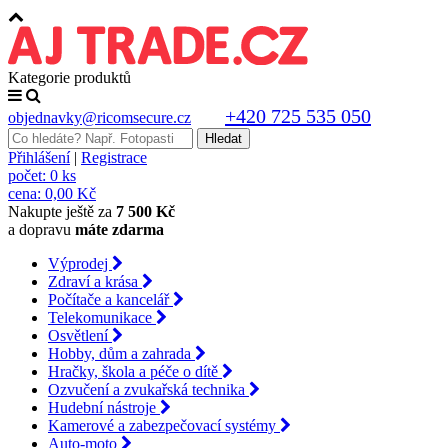
Kategorie produktů
+420 725 535 050
objednavky@ricomsecure.cz
Přihlášení
|
Registrace
počet:
0 ks
cena:
0,00 Kč
Nakupte ještě za
7 500 Kč
a dopravu
máte zdarma
Výprodej
Zdraví a krása
Počítače a kancelář
Telekomunikace
Osvětlení
Hobby, dům a zahrada
Hračky, škola a péče o dítě
Ozvučení a zvukařská technika
Hudební nástroje
Kamerové a zabezpečovací systémy
Auto-moto