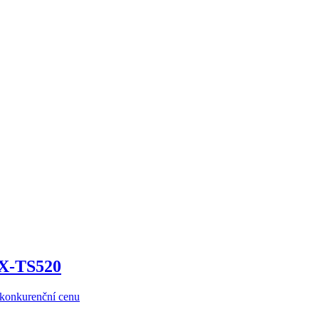
KX-TS520
ezkonkurenční cenu