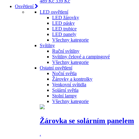
489 Kč
339 Kč
Osvětlení
LED osvětlení
LED žárovky
LED pásky
LED trubice
LED panely
Všechny kategorie
Svítilny
Ruční svítilny
Svítilny čelové a campingové
Všechny kategorie
Ostatní osvětlení
Noční světla
Žárovky a kontrolky
Venkovní svítidla
Solární světla
Stolní lampy
Všechny kategorie
Žárovka se solárním panelem
.