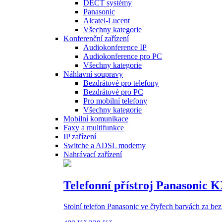
DECT systémy
Panasonic
Alcatel-Lucent
Všechny kategorie
Konferenční zařízení
Audiokonference IP
Audiokonference pro PC
Všechny kategorie
Náhlavní soupravy
Bezdrátové pro telefony
Bezdrátové pro PC
Pro mobilní telefony
Všechny kategorie
Mobilní komunikace
Faxy a multifunkce
IP zařízení
Switche a ADSL modemy
Nahrávací zařízení
Telefonní přístroj Panasonic 
Stolní telefon Panasonic ve čtyřech barvách za b