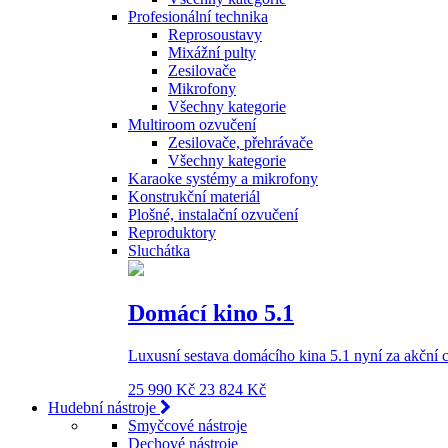
Profesionální technika
Reprosoustavy
Mixážní pulty
Zesilovače
Mikrofony
Všechny kategorie
Multiroom ozvučení
Zesilovače, přehrávače
Všechny kategorie
Karaoke systémy a mikrofony
Konstrukční materiál
Plošné, instalační ozvučení
Reproduktory
Sluchátka
Domácí kino 5.1
Luxusní sestava domácího kina 5.1 nyní za akční 
25 990 Kč
23 824 Kč
Hudební nástroje
Smyčcové nástroje
Dechové nástroje