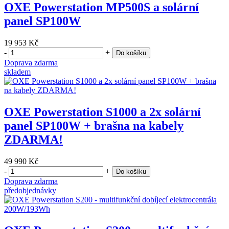
OXE Powerstation MP500S a solární
panel SP100W
19 953 Kč
-
+
Do košíku
Doprava zdarma
skladem
OXE Powerstation S1000 a 2x solární
panel SP100W + brašna na kabely
ZDARMA!
49 990 Kč
-
+
Do košíku
Doprava zdarma
předobjednávky