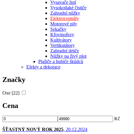
Vysavače listí
Vysokotlaké čističe
Zahradní nůžky
Elektrocentrály
Motorové pily
Sekačky
Křovinořezy
Kultivátory
Vertikutátory
Zahradní drtiče
Nůžky na živý plot
Plašiče a hubiče škůdců
Efekty a dekorace
Značky
Oxe [22]
Cena
Kč
ŠŤASTNÝ NOVÝ ROK 2025
, 20.12.2024