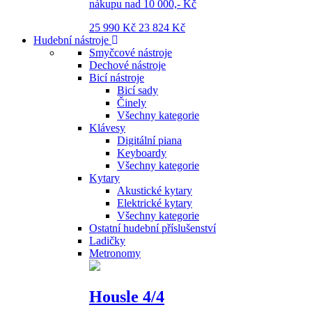
nákupu nad 10 000,- Kč
25 990 Kč
23 824 Kč
Hudební nástroje
Smyčcové nástroje
Dechové nástroje
Bicí nástroje
Bicí sady
Činely
Všechny kategorie
Klávesy
Digitální piana
Keyboardy
Všechny kategorie
Kytary
Akustické kytary
Elektrické kytary
Všechny kategorie
Ostatní hudební příslušenství
Ladičky
Metronomy
Housle 4/4