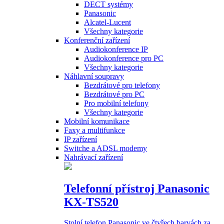
DECT systémy
Panasonic
Alcatel-Lucent
Všechny kategorie
Konferenční zařízení
Audiokonference IP
Audiokonference pro PC
Všechny kategorie
Náhlavní soupravy
Bezdrátové pro telefony
Bezdrátové pro PC
Pro mobilní telefony
Všechny kategorie
Mobilní komunikace
Faxy a multifunkce
IP zařízení
Switche a ADSL modemy
Nahrávací zařízení
Telefonní přístroj Panasonic
KX-TS520
Stolní telefon Panasonic ve čtyřech barvách za