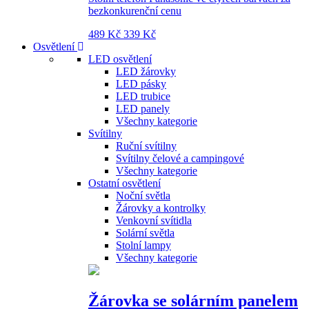
bezkonkurenční cenu
489 Kč
339 Kč
Osvětlení
LED osvětlení
LED žárovky
LED pásky
LED trubice
LED panely
Všechny kategorie
Svítilny
Ruční svítilny
Svítilny čelové a campingové
Všechny kategorie
Ostatní osvětlení
Noční světla
Žárovky a kontrolky
Venkovní svítidla
Solární světla
Stolní lampy
Všechny kategorie
Žárovka se solárním panelem