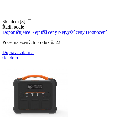
Skladem [8]
Řadit podle
Doporučujeme
Nejnižší ceny
Nejvyšší ceny
Hodnocení
Počet nalezených produktů: 22
Doprava zdarma
skladem