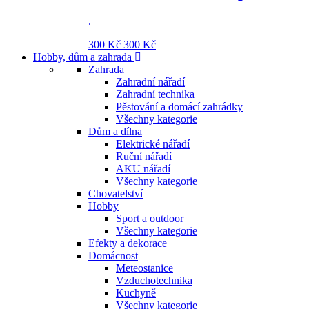
.
300 Kč
300 Kč
Hobby, dům a zahrada
Zahrada
Zahradní nářadí
Zahradní technika
Pěstování a domácí zahrádky
Všechny kategorie
Dům a dílna
Elektrické nářadí
Ruční nářadí
AKU nářadí
Všechny kategorie
Chovatelství
Hobby
Sport a outdoor
Všechny kategorie
Efekty a dekorace
Domácnost
Meteostanice
Vzduchotechnika
Kuchyně
Všechny kategorie