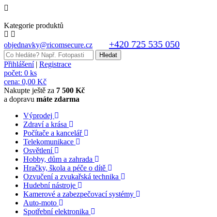
Kategorie produktů
+420 725 535 050
objednavky@ricomsecure.cz
Přihlášení
|
Registrace
počet:
0 ks
cena:
0,00 Kč
Nakupte ještě za
7 500 Kč
a dopravu
máte zdarma
Výprodej
Zdraví a krása
Počítače a kancelář
Telekomunikace
Osvětlení
Hobby, dům a zahrada
Hračky, škola a péče o dítě
Ozvučení a zvukařská technika
Hudební nástroje
Kamerové a zabezpečovací systémy
Auto-moto
Spotřební elektronika