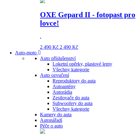
OXE Gepard II - fotopast pro
lovce!
.
2 490 Kč
2 490 Kč
Auto-moto
Auto příslušenství
Loketní opěrky, plastové lemy
Všechny kategorie
Auto ozvučení
Reproduktory do auta
Autoantény
Autorádia
Zesilovače do auta
Subwoofery do auta
Všechny kategorie
Kamery do auta
Autonářadí
Péče o auto