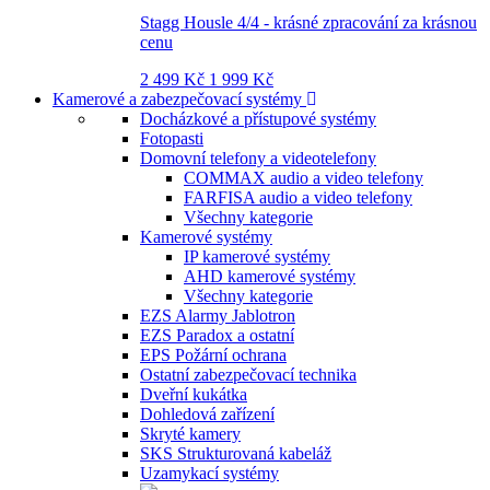
Stagg Housle 4/4 - krásné zpracování za krásnou
cenu
2 499 Kč
1 999 Kč
Kamerové a zabezpečovací systémy
Docházkové a přístupové systémy
Fotopasti
Domovní telefony a videotelefony
COMMAX audio a video telefony
FARFISA audio a video telefony
Všechny kategorie
Kamerové systémy
IP kamerové systémy
AHD kamerové systémy
Všechny kategorie
EZS Alarmy Jablotron
EZS Paradox a ostatní
EPS Požární ochrana
Ostatní zabezpečovací technika
Dveřní kukátka
Dohledová zařízení
Skryté kamery
SKS Strukturovaná kabeláž
Uzamykací systémy