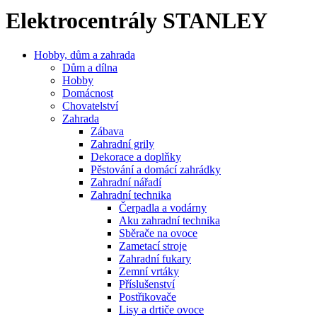
Elektrocentrály STANLEY
Hobby, dům a zahrada
Dům a dílna
Hobby
Domácnost
Chovatelství
Zahrada
Zábava
Zahradní grily
Dekorace a doplňky
Pěstování a domácí zahrádky
Zahradní nářadí
Zahradní technika
Čerpadla a vodárny
Aku zahradní technika
Sběrače na ovoce
Zametací stroje
Zahradní fukary
Zemní vrtáky
Příslušenství
Postřikovače
Lisy a drtiče ovoce