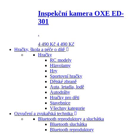
Inspekční kamera OXE ED-
301
.
4 490 Kč
4 490 Kč
Hračky, škola a péče o dítě
Hračky
RC modely
Hlavolamy
Hry
Sportovní hračky
Dětské zbraně
Auta, letadla, lodě
Autodráhy
Hračky pro děti
Stavebnice
Všechny kategorie
Ozvučení a zvukařská technika
Bluetooth reproduktory a sluchátka
Bluetooth sluchátka
Bluetooth reproduktory