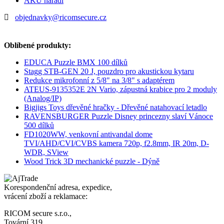
AKU nářadí
objednavky@ricomsecure.cz
Oblíbené produkty:
EDUCA Puzzle BMX 100 dílků
Stagg STB-GEN 20 J, pouzdro pro akustickou kytaru
Redukce mikrofonní z 5/8" na 3/8" s adaptérem
ATEUS-9135352E 2N Vario, zápustná krabice pro 2 moduly
(Analog/IP)
Bigjigs Toys dřevěné hračky - Dřevěné natahovací letadlo
RAVENSBURGER Puzzle Disney princezny slaví Vánoce
500 dílků
FD1020WW, venkovní antivandal dome
TVI/AHD/CVI/CVBS kamera 720p, f2.8mm, IR 20m, D-
WDR, SView
Wood Trick 3D mechanické puzzle - Dýně
Korespondenční adresa, expedice,
vrácení zboží a reklamace:
RICOM secure s.r.o.,
Tovární 319