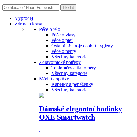
Výprodej
Zdraví a krása
Péče o tělo
Péče o vlasy
Péče o pleť
Ostatní přístroje osobní hygieny
Péče o nehty
Všechny kategorie
Zdravotnické potřeby
Teploměry a tlakoměry
Všechny kategorie
Módní doplňky
Kabelky a peněženky
Všechny kategorie
Dámské elegantní hodinky
OXE Smartwatch
.