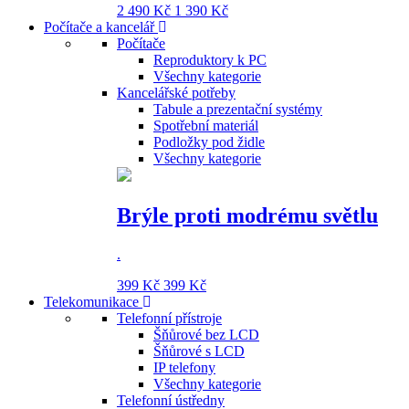
2 490 Kč
1 390 Kč
Počítače a kancelář
Počítače
Reproduktory k PC
Všechny kategorie
Kancelářské potřeby
Tabule a prezentační systémy
Spotřební materiál
Podložky pod židle
Všechny kategorie
Brýle proti modrému světlu
.
399 Kč
399 Kč
Telekomunikace
Telefonní přístroje
Šňůrové bez LCD
Šňůrové s LCD
IP telefony
Všechny kategorie
Telefonní ústředny