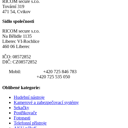
RICOM secure s.r.o.
Tovární 319
471 54, Cvikov
Sídlo společnosti
RICOM secure s.r.o.
Na Bělidle 1135
Liberec VI-Rochlice
460 06 Liberec
IČO: 08572852
DIČ: CZ08572852
Mobil:
+420 725 846 783
+420 725 535 050
Oblíbené kategorie:
Hudební nástroje
Kamerové a zabezpečovací systémy
Sekačky
Postřikovače
Fotopasti
Telefonní přístroje