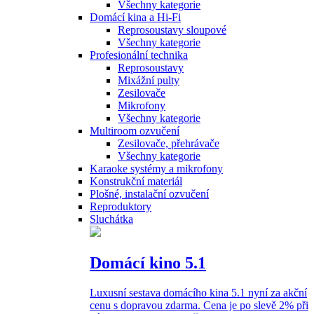
Všechny kategorie
Domácí kina a Hi-Fi
Reprosoustavy sloupové
Všechny kategorie
Profesionální technika
Reprosoustavy
Mixážní pulty
Zesilovače
Mikrofony
Všechny kategorie
Multiroom ozvučení
Zesilovače, přehrávače
Všechny kategorie
Karaoke systémy a mikrofony
Konstrukční materiál
Plošné, instalační ozvučení
Reproduktory
Sluchátka
Domácí kino 5.1
Luxusní sestava domácího kina 5.1 nyní za akční
cenu s dopravou zdarma. Cena je po slevě 2% při