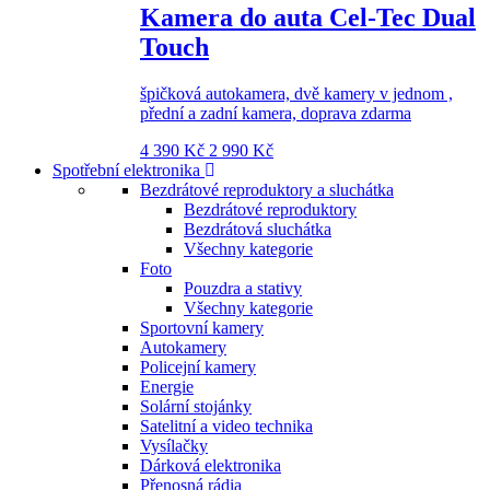
Kamera do auta Cel-Tec Dual
Touch
špičková autokamera, dvě kamery v jednom ,
přední a zadní kamera, doprava zdarma
4 390 Kč
2 990 Kč
Spotřební elektronika
Bezdrátové reproduktory a sluchátka
Bezdrátové reproduktory
Bezdrátová sluchátka
Všechny kategorie
Foto
Pouzdra a stativy
Všechny kategorie
Sportovní kamery
Autokamery
Policejní kamery
Energie
Solární stojánky
Satelitní a video technika
Vysílačky
Dárková elektronika
Přenosná rádia