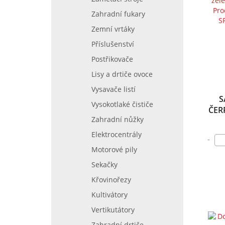
Zahradní fukary
Zemní vrtáky
Příslušenství
Postřikovače
Lisy a drtiče ovoce
Vysavače listí
S
Vysokotlaké čističe
ČER
Zahradní nůžky
ZA
Elektrocentrály
-
PROC
Motorové pily
| S
Sekačky
Křovinořezy
Kultivátory
Vertikutátory
Zahradní drtiče