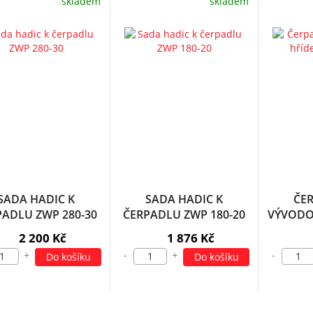
skladem
skladem
SADA HADIC K
SADA HADIC K
ČE
PADLU ZWP 280-30
ČERPADLU ZWP 180-20
VÝVODO
2 200 Kč
1 876 Kč
+
-
+
-
Do košíku
Do košíku