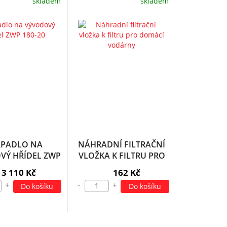
skladem
skladem
RPADLO NA
NÁHRADNÍ FILTRAČNÍ
VÝ HŘÍDEL ZWP
VLOŽKA K FILTRU PRO
180-20
DOMÁCÍ VODÁRNY
3 110 Kč
162 Kč
+
-
+
Do košíku
Do košíku