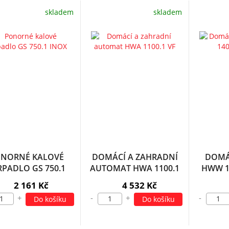
skladem
skladem
NORNÉ KALOVÉ
DOMÁCÍ A ZAHRADNÍ
DOMÁ
RPADLO GS 750.1
AUTOMAT HWA 1100.1
HWW 1
INOX
VF
2 161 Kč
4 532 Kč
+
-
+
-
Do košíku
Do košíku