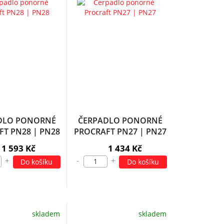
DLO PONORNÉ
ČERPADLO PONORNÉ
T PN28 | PN28
PROCRAFT PN27 | PN27
1 593 Kč
1 434 Kč
+
-
+
Do košíku
Do košíku
skladem
skladem