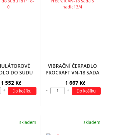
ULÁTOROVÉ
VIBRAČNÍ ČERPADLO
DLO DO SUDU
PROCRAFT VN-18 SADA
RFP 18-0
S HADICÍ 3/4" | SVN-18
1 552 Kč
1 667 Kč
+
-
+
Do košíku
Do košíku
skladem
skladem