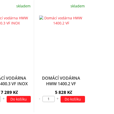
skladem
skladem
CÍ VODÁRNA
DOMÁCÍ VODÁRNA
400.3 VF INOX
HWW 1400.2 VF
7 289 Kč
5 828 Kč
+
-
+
Do košíku
Do košíku