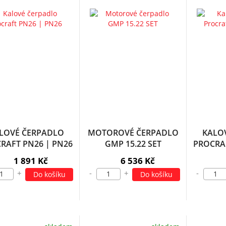
LOVÉ ČERPADLO
MOTOROVÉ ČERPADLO
KALO
RAFT PN26 | PN26
GMP 15.22 SET
PROCRAF
1 891 Kč
6 536 Kč
+
-
+
-
Do košíku
Do košíku