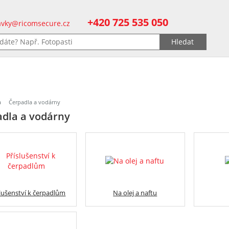
+420 725 535 050
vky@ricomsecure.cz
a
Čerpadla a vodárny
dla a vodárny
slušenství k čerpadlům
Na olej a naftu