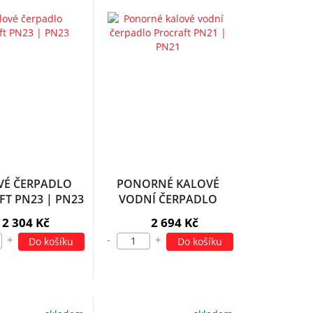
VÉ ČERPADLO
PONORNÉ KALOVÉ
T PN23 | PN23
VODNÍ ČERPADLO
PROCRAFT PN21 | PN21
2 304 Kč
2 694 Kč
+
-
+
Do košíku
Do košíku