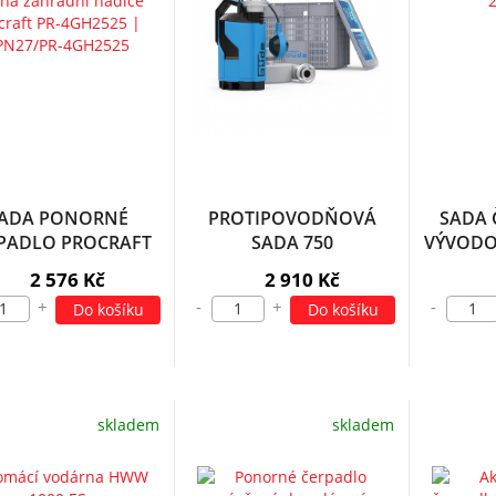
ADA PONORNÉ
PROTIPOVODŇOVÁ
SADA 
PADLO PROCRAFT
SADA 750
VÝVODO
PN27 A ZELENÁ
180
2 576 Kč
2 910 Kč
HRADNÍ HADICE
+
-
+
-
Do košíku
Do košíku
RAFT PR-4GH2525
PN27/PR-4GH2525
skladem
skladem