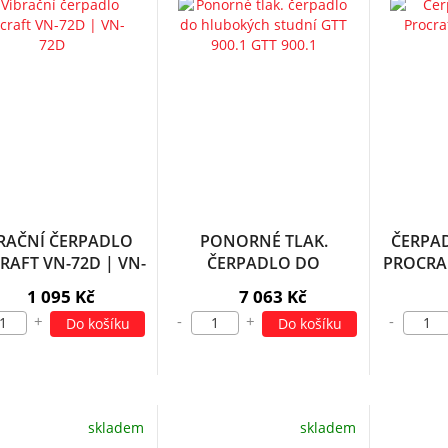
RAČNÍ ČERPADLO
PONORNÉ TLAK.
ČERPA
RAFT VN-72D | VN-
ČERPADLO DO
PROCRAF
72D
HLUBOKÝCH STUDNÍ
1 095 Kč
7 063 Kč
GTT 900.1 GTT 900.1
+
-
+
-
Do košíku
Do košíku
skladem
skladem