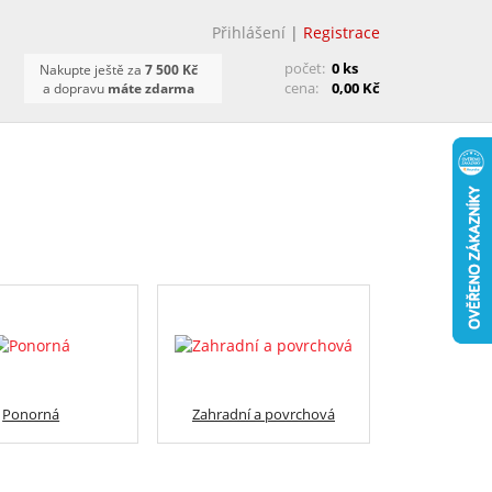
Přihlášení
|
Registrace
počet:
0 ks
Nakupte ještě za
7 500 Kč
cena:
0,00 Kč
a dopravu
máte zdarma
Ponorná
Zahradní a povrchová