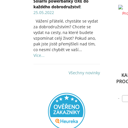
Solární powerbanky OXE do
každého dobrodružství!
,
25.05.2022
Vážení přátelé, chystáte se vydat
za dobrodružstvím? Chcete se
vydat na cesty, na které budete
vzpomínat celý život? Pokud ano,
pak jste jistě přemýšleli nad tím,
co nesmí chybět ve vaší...
Více...
Všechny novinky
KA
PROC
-