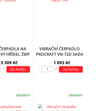
ČERPADLA NA
VIBRAČNÍ ČERPADLO
VÝ HŘÍDEL ZWP
PROCRAFT VN-72D SADA
-20 10DÍLNÁ
S HADICÍ 3/4" | SVN-72D
5 309 Kč
1 893 Kč
+
-
+
Do košíku
Do košíku
skladem
skladem