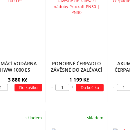
MÁCÍ VODÁRNA
PONORNÉ ČERPADLO
AKUM
HWW 1000 ES
ZÁVĚSNÉ DO ZALÉVACÍ
ČERPA
NÁDOBY PROCRAFT
3 880 Kč
1 199 Kč
PN30 | PN30
+
-
+
-
Do košíku
Do košíku
skladem
skladem