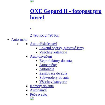
OXE Gepard II - fotopast pro
lovce!
.
2 490 Kč
2 490 Kč
Auto-moto
Auto příslušenství
Loketní opěrky, plastové lemy
Všechny kategorie
Auto ozvučení
Reproduktory do auta
Autoantény
Autorádia
Zesilovače do auta
Subwoofery do auta
Všechny kategorie
Kamery do auta
Autonářadí
Péče o auto