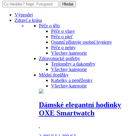
Výprodej
Zdraví a krása
Péče o tělo
Péče o vlasy
Péče o pleť
Ostatní přístroje osobní hygieny
Péče o nehty
Všechny kategorie
Zdravotnické potřeby
Teploměry a tlakoměry
Všechny kategorie
Módní doplňky
Kabelky a peněženky
Všechny kategorie
Dámské elegantní hodinky
OXE Smartwatch
.