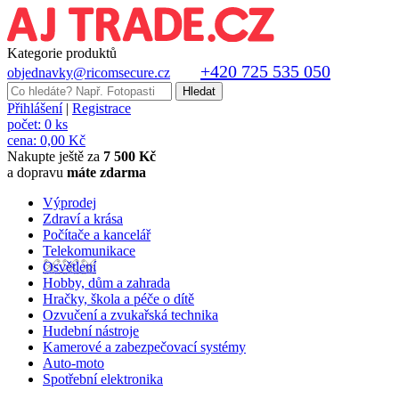
Kategorie produktů
+420 725 535 050
objednavky@ricomsecure.cz
Přihlášení
|
Registrace
počet:
0 ks
cena:
0,00 Kč
Nakupte ještě za
7 500 Kč
a dopravu
máte zdarma
Výprodej
Zdraví a krása
Počítače a kancelář
Telekomunikace
Osvětlení
Hobby, dům a zahrada
Hračky, škola a péče o dítě
Ozvučení a zvukařská technika
Hudební nástroje
Kamerové a zabezpečovací systémy
Auto-moto
Spotřební elektronika