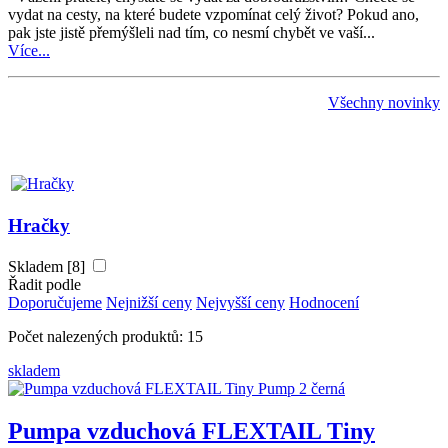
vydat na cesty, na které budete vzpomínat celý život? Pokud ano,
pak jste jistě přemýšleli nad tím, co nesmí chybět ve vaší...
Více...
Všechny novinky
Hračky
Skladem [8]
Řadit podle
Doporučujeme
Nejnižší ceny
Nejvyšší ceny
Hodnocení
Počet nalezených produktů: 15
skladem
Pumpa vzduchová FLEXTAIL Tiny