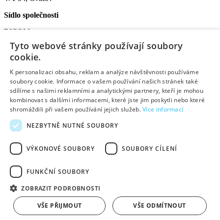
Sídlo společnosti
RICOM secure s.r.o.
Na Bělidle 1135
Tyto webové stránky používají soubory
Liberec VI-Rochlice
cookie.
460 06 Liberec
K personalizaci obsahu, reklam a analýze návštěvnosti používáme
IČO: 08572852
soubory cookie. Informace o vašem používání našich stránek také
DIČ: CZ08572852
sdílíme s našimi reklamními a analytickými partnery, kteří je mohou
kombinovat s dalšími informacemi, které jste jim poskytli nebo které
Užitečné informace:
shromáždili při vašem používání jejich služeb.
Více informací
O nás
NEZBYTNĚ NUTNÉ SOUBORY
Pobočky a otevírací doba
Způsoby dopravy a platby
VÝKONOVÉ SOUBORY
SOUBORY CÍLENÍ
Jak nakupovat
Průvodce reklamací
Obchodní podmínky
FUNKČNÍ SOUBORY
Výhody pro registrované
Kontakty
ZOBRAZIT PODROBNOSTI
Created by DostupnýWeb
VŠE PŘIJMOUT
VŠE ODMÍTNOUT
Designed by Basebrain