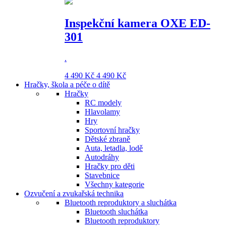
Inspekční kamera OXE ED-
301
.
4 490 Kč
4 490 Kč
Hračky, škola a péče o dítě
Hračky
RC modely
Hlavolamy
Hry
Sportovní hračky
Dětské zbraně
Auta, letadla, lodě
Autodráhy
Hračky pro děti
Stavebnice
Všechny kategorie
Ozvučení a zvukařská technika
Bluetooth reproduktory a sluchátka
Bluetooth sluchátka
Bluetooth reproduktory