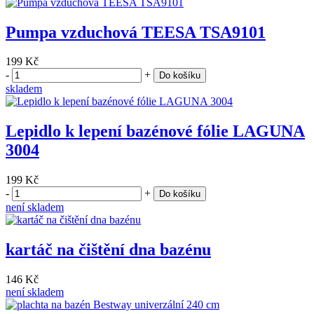
Pumpa vzduchová TEESA TSA9101
199 Kč
-
+
Do košíku
skladem
Lepidlo k lepení bazénové fólie LAGUNA
3004
199 Kč
-
+
Do košíku
není skladem
kartáč na čištění dna bazénu
146 Kč
není skladem