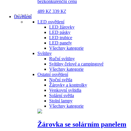
bezkonkurenční cenu
489 Kč
339 Kč
Osvětlení
LED osvětlení
LED žárovky
LED pásky
LED trubice
LED panely
Všechny kategorie
Svítilny
Ruční svítilny
Svítilny čelové a campingové
Všechny kategorie
Ostatní osvětlení
Noční světla
Žárovky a kontrolky
Venkovní svítidla
Solární světla
Stolní lampy
Všechny kategorie
Žárovka se solárním panelem