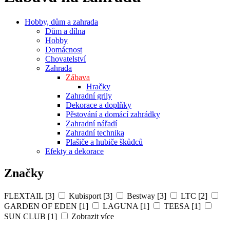
Hobby, dům a zahrada
Dům a dílna
Hobby
Domácnost
Chovatelství
Zahrada
Zábava
Hračky
Zahradní grily
Dekorace a doplňky
Pěstování a domácí zahrádky
Zahradní nářadí
Zahradní technika
Plašiče a hubiče škůdců
Efekty a dekorace
Značky
FLEXTAIL [3]
Kubisport [3]
Bestway [3]
LTC [2]
GARDEN OF EDEN [1]
LAGUNA [1]
TEESA [1]
SUN CLUB [1]
Zobrazit více