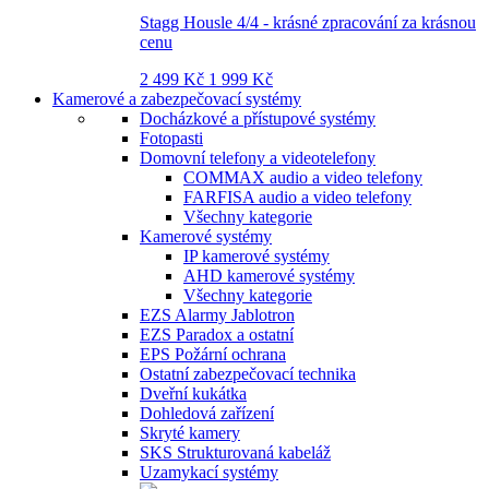
Stagg Housle 4/4 - krásné zpracování za krásnou
cenu
2 499 Kč
1 999 Kč
Kamerové a zabezpečovací systémy
Docházkové a přístupové systémy
Fotopasti
Domovní telefony a videotelefony
COMMAX audio a video telefony
FARFISA audio a video telefony
Všechny kategorie
Kamerové systémy
IP kamerové systémy
AHD kamerové systémy
Všechny kategorie
EZS Alarmy Jablotron
EZS Paradox a ostatní
EPS Požární ochrana
Ostatní zabezpečovací technika
Dveřní kukátka
Dohledová zařízení
Skryté kamery
SKS Strukturovaná kabeláž
Uzamykací systémy