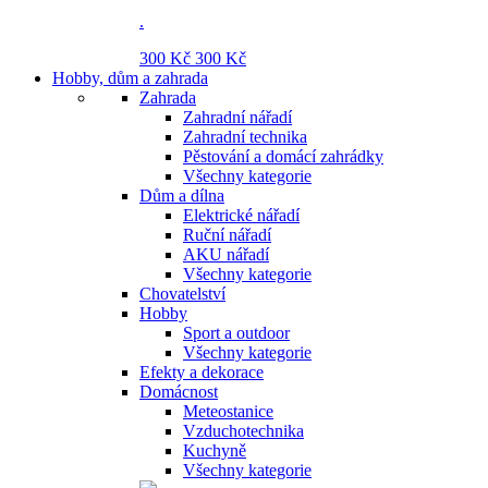
.
300 Kč
300 Kč
Hobby, dům a zahrada
Zahrada
Zahradní nářadí
Zahradní technika
Pěstování a domácí zahrádky
Všechny kategorie
Dům a dílna
Elektrické nářadí
Ruční nářadí
AKU nářadí
Všechny kategorie
Chovatelství
Hobby
Sport a outdoor
Všechny kategorie
Efekty a dekorace
Domácnost
Meteostanice
Vzduchotechnika
Kuchyně
Všechny kategorie