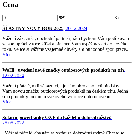
Cena
Kč
ŠŤASTNÝ NOVÝ ROK 2025
, 20.12.2024
Vážení zákazníci, obchodní partneři, rádi bychom Vám poděkovali
za spolupráci v roce 2024 a přejeme Vám úspěšný start do nového
roku. Velice si vážíme vzájemné důvěry a dlouhodobé spolupráce,...
Více...
WoHi - uvedení nové značky outdoorových produktů na trh
,
12.02.2024
Vážení přátelé, milí zákazníci, je nám obrovskou ctí představit
Vám novou značku outdoorových produktů na českém trhu. Jedná
se o produkty předního světového výrobce outdoorového...
Více...
Solární powerbanky OXE do každého dobrodružství!
,
25.05.2022
Vážení přátelé, chystáte se vydat za dobrodružstvím? Chcete se