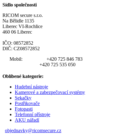
Sídlo společnosti
RICOM secure s.r.o.
Na Bělidle 1135
Liberec VI-Rochlice
460 06 Liberec
IČO: 08572852
DIČ: CZ08572852
Mobil:
+420 725 846 783
+420 725 535 050
Oblíbené kategorie:
Hudební nástroje
Kamerové a zabezpečovací systémy
Sekačky
Postřikovače
Fotopasti
Telefonní přístroje
AKU nářadí
objednavky@ricomsecure.cz