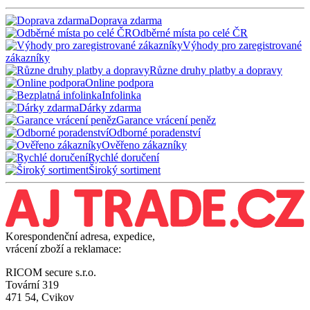
Doprava zdarma
Odběrné místa po celé ČR
Výhody pro zaregistrované
zákazníky
Různe druhy platby a dopravy
Online podpora
Infolinka
Dárky zdarma
Garance vrácení peněz
Odborné poradenství
Ověřeno zákazníky
Rychlé doručení
Široký sortiment
Korespondenční adresa, expedice,
vrácení zboží a reklamace:
RICOM secure s.r.o.
Tovární 319
471 54, Cvikov