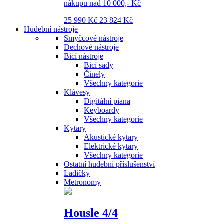
nákupu nad 10 000,- Kč
25 990 Kč
23 824 Kč
Hudební nástroje
Smyčcové nástroje
Dechové nástroje
Bicí nástroje
Bicí sady
Činely
Všechny kategorie
Klávesy
Digitální piana
Keyboardy
Všechny kategorie
Kytary
Akustické kytary
Elektrické kytary
Všechny kategorie
Ostatní hudební příslušenství
Ladičky
Metronomy
Housle 4/4