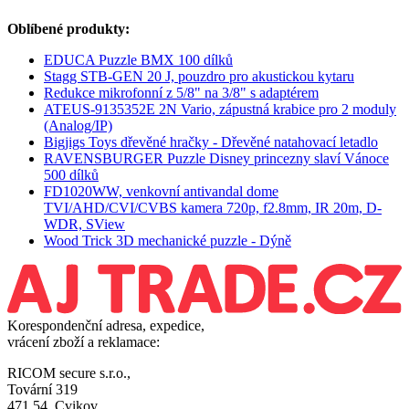
Oblíbené produkty:
EDUCA Puzzle BMX 100 dílků
Stagg STB-GEN 20 J, pouzdro pro akustickou kytaru
Redukce mikrofonní z 5/8" na 3/8" s adaptérem
ATEUS-9135352E 2N Vario, zápustná krabice pro 2 moduly
(Analog/IP)
Bigjigs Toys dřevěné hračky - Dřevěné natahovací letadlo
RAVENSBURGER Puzzle Disney princezny slaví Vánoce
500 dílků
FD1020WW, venkovní antivandal dome
TVI/AHD/CVI/CVBS kamera 720p, f2.8mm, IR 20m, D-
WDR, SView
Wood Trick 3D mechanické puzzle - Dýně
Korespondenční adresa, expedice,
vrácení zboží a reklamace:
RICOM secure s.r.o.,
Tovární 319
471 54, Cvikov