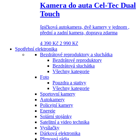
Kamera do auta Cel-Tec Dual
Touch
špičková autokamera, dvě kamery v jednom ,
přední a zadní kamera, doprava zdarma
4 390 Kč
2 990 Kč
Spotřební elektronika
Bezdrátové reproduktory a sluchátka
Bezdrátové reproduktory
Bezdrátová sluchátka
Všechny kategorie
Foto
Pouzdra a stativy
Všechny kategorie
Sportovní kamery
Autokamery
Policejní kamery
Energie
Solární stojánky
Satelitní a video technika
Vysílačky
Dárková elektronika
Přenosná rádia