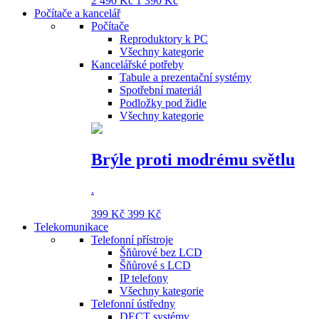
2 490 Kč
1 390 Kč
Počítače a kancelář
Počítače
Reproduktory k PC
Všechny kategorie
Kancelářské potřeby
Tabule a prezentační systémy
Spotřební materiál
Podložky pod židle
Všechny kategorie
Brýle proti modrému světlu
.
399 Kč
399 Kč
Telekomunikace
Telefonní přístroje
Šňůrové bez LCD
Šňůrové s LCD
IP telefony
Všechny kategorie
Telefonní ústředny
DECT systémy