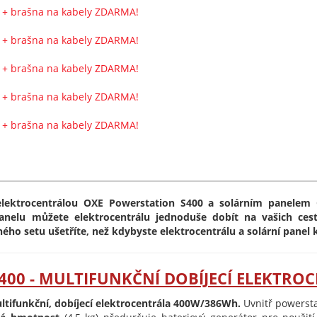
lektrocentrálou OXE Powerstation S400 a solárním panelem 
panelu můžete elektrocentrálu jednoduše dobít na vašich ce
 setu ušetříte, než kdybyste elektrocentrálu a solární panel k
400 - MULTIFUNKČNÍ DOBÍJECÍ ELEKTRO
ltifunkční, dobíjecí elektrocentrála 400W/386Wh.
Uvnitř powersta