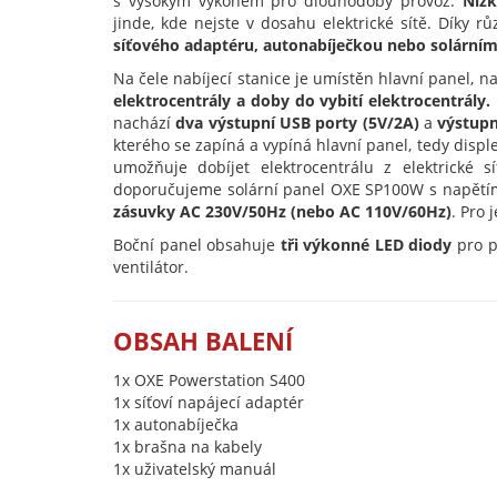
s vysokým výkonem pro dlouhodobý provoz.
Níz
jinde, kde nejste v dosahu elektrické sítě. Díky 
síťového adaptéru, autonabíječkou nebo solární
Na čele nabíjecí stanice je umístěn hlavní panel, n
elektrocentrály a doby do vybití elektrocentrály.
nachází
dva výstupní USB porty (5V/2A)
a
výstupn
kterého se zapíná a vypíná hlavní panel, tedy disp
umožňuje dobíjet elektrocentrálu z elektrické 
doporučujeme solární panel
OXE SP100W
s napětí
zásuvky AC 230V/50Hz (nebo AC 110V/60Hz)
. Pro 
Boční panel obsahuje
tři výkonné LED diody
pro p
ventilátor.
OBSAH BALENÍ
1x OXE Powerstation S400
1x síťoví napájecí adaptér
1x autonabíječka
1x brašna na kabely
1x uživatelský manuál