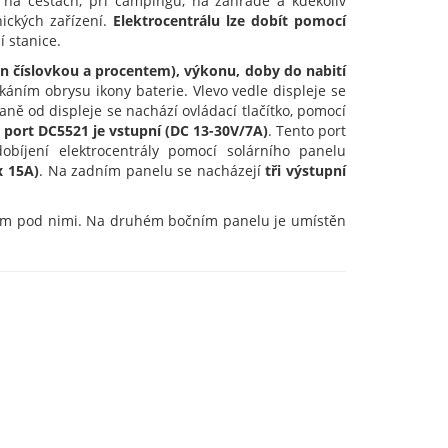
í na cestách, při campingu, na zahradě a kdekoliv
nických zařízení.
Elektrocentrálu lze dobít pomocí
í stanice.
rněn číslovkou a procentem), výkonu, doby do nabití
káním obrysu ikony baterie. Vlevo vedle displeje se
aně od displeje se nachází ovládací tlačítko, pomocí
port DC5521 je vstupní (DC 13-30V/7A)
. Tento port
obíjení elektrocentrály pomocí solárního panelu
x 15A)
. Na zadním panelu se nacházejí
tři výstupní
ěným pod nimi. Na druhém bočním panelu je umístěn