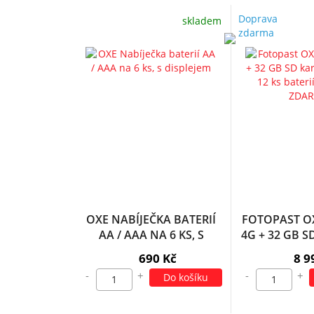
Doprava
skladem
zdarma
OXE NABÍJEČKA BATERIÍ
FOTOPAST O
AA / AAA NA 6 KS, S
4G + 32 GB S
DISPLEJEM
KARTA, 12 K
690 Kč
8 9
DOPRAVA
-
+
-
+
Do košíku