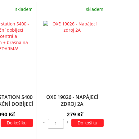
skladem
skladem
TATION S400
OXE 19026 - NAPÁJECÍ
ČNÍ DOBÍJECÍ
ZDROJ 2A
CENTRÁLA
990 Kč
279 Kč
H + BRAŠNA
-
+
Do košíku
Do košíku
Y ZDARMA!