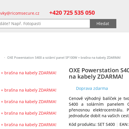
+420 725 535 050
vky@ricomsecure.cz
OXE Powerstation S400 a solární panel SP100W + brašna na kabely ZDARMA!
OXE Powerstation S40
na kabely ZDARMA!
Doprava zdarma
Cenově výhodný balíček je tv
S400 a solárním panelem O
přenosnou elektrocentrálu. 
jednoduše dobít na vašich cest
Kód produktu: SET S400
|
EAN: