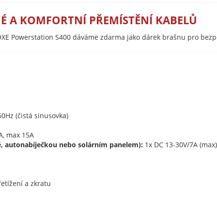
É A KOMFORTNÍ PŘEMÍSTĚNÍ KABELŮ
le OXE Powerstation S400 dáváme zdarma jako dárek brašnu pro bezp
0Hz (čistá sinusovka)
A, max 15A
ítě, autonabíječkou nebo solárním panelem):
1x DC 13-30V/7A (max)
etížení a zkratu