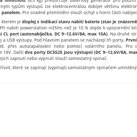
ká hmotnost
(4,5 kg) předurčuje bateriový generátor pro použit
různým typům výstupů lze elektrocentrálou dobíjet většinu elektro
m panelem.
Pro snadné přemístění slouží úchyt v horní části nabíjec
a kterém je
displej s indikací stavu nabití baterie (stav je znázo
Při nabití powerstation nižším, než je 10 % dojde k upozornění bli
í CL port (autonabíječka, DC 9~12.6V/8A, max 15A)
. Na druhé str
lej a USB výstupy. Pod hlavním panelem se nacházejí
tři porty
.
První
sítě, přes autozapalování nebo pomocí solárního panelu. Pro d
m 18V. Další
dva porty DC5525 jsou výstupní (DC 9~12,6V/8A, ma
jejich zapnutí nebo vypnutí slouží samostatný spínač.
řísvit, které se zapínají (vypínají) samostatným spínačem umíst