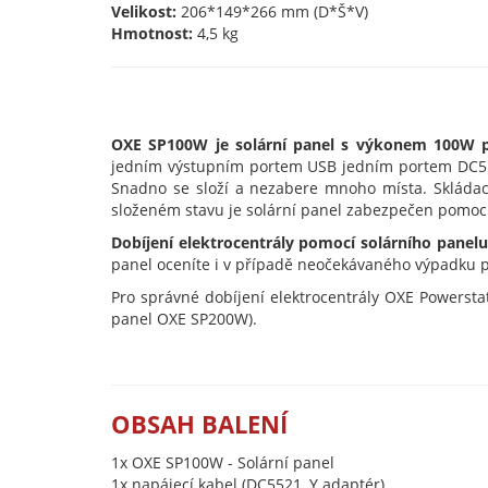
Velikost:
206*149*266 mm (D*Š*V)
Hmotnost:
4,5 kg
OXE SP100W je solární panel s výkonem 100W pr
jedním výstupním portem USB jedním portem DC5521,
Snadno se složí a nezabere mnoho místa. Skládac
složeném stavu je solární panel zabezpečen pomoc
Dobíjení elektrocentrály pomocí solárního panelu
panel oceníte i v případě neočekávaného výpadku
Pro správné dobíjení elektrocentrály OXE Powersta
panel OXE SP200W).
OBSAH BALENÍ
1x OXE SP100W - Solární panel
1x napájecí kabel (DC5521, Y adaptér)