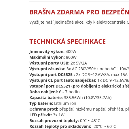
BRAŠNA ZDARMA PRO BEZPEČN
Využijte naší jedinečné akce, kdy k elektrocentrá
TECHNICKÁ SPECIFIKACE
Jmenovitý výkon:
400W
Maximální výkon:
800W
Výstupní porty USB:
2x 5V/2A
Výstupní zásuvka:
3x
AC
230V/50Hz nebo AC 110V/6
Výstupní port DC5525 :
2x DC 9~12,6V/8A, max 15A
Výstupní CL port (autonabíječka):
1x DC 9~12.6V/8
Vstupní port DC5521 (pro dobíjení z elektrické s
Doba nabíjení:
6 - 7 hodin
Kapacita baterie:
385.56Wh (10.8V/35.7Ah)
Typ baterie:
Lithium-ion
Ochrana proti:
přepětí, nízkému napětí, přehřátí, př
LED přísvit:
3x 1W
Rozsah provozní teploty:
0°C ~ 45°C
Rozsah teploty pro skladování:
-20°C ~ 60°C