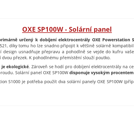
OXE SP100W - Solární panel
imárně určený k dobíjení elektrocentrály OXE Powerstation S
 díky tomu ho lze snadno připojit k většině solárně kompatibiln
í design usnadňuje přepravu a pohodlně se vejde do kufru vaše
í dvou přezek. K pohodlnému přemístění slouží poutko.
 je ekologické
. Zároveň se hodí pro dobíjení elektrocentrály na 
 proudu. Solární panel OXE SP100W
disponuje vysokým procentem k
tion S1000 je potřeba použít dva solární panely OXE SP100W (příp