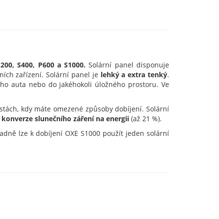
200, S400, P600 a S1000.
Solární panel disponuje
ích zařízení. Solární panel je
lehký a extra tenký
.
ho auta nebo do jakéhokoli úložného prostoru. Ve
cestách, kdy máte omezené způsoby dobíjení. Solární
onverze slunečního záření na energii
(až 21 %).
adně lze k dobíjení OXE S1000 použít jeden solární