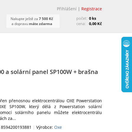
Přihlášení
|
Registrace
počet:
0 ks
Nakupte ještě za
7 500 Kč
cena:
0,00 Kč
a dopravu
máte zdarma
0 a solární panel SP100W + brašna
ořen přenosnou elektrocentrálou OXE Powerstation
XE SP100W, který dělá z Powerstation solární
Pomocí solárního panelu můžete elektrocentrálu
ách za...
 8594200193881
|
Výrobce:
Oxe