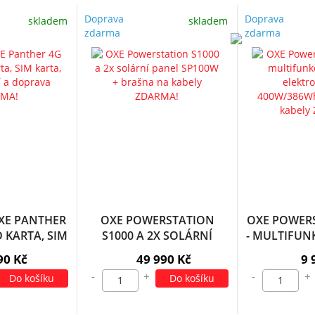
Doprava
Doprava
skladem
skladem
zdarma
zdarma
XE PANTHER
OXE POWERSTATION
OXE POWERS
D KARTA, SIM
S1000 A 2X SOLÁRNÍ
- MULTIFUNK
S BATERIÍ A
PANEL SP100W + BRAŠNA
ELEKTRO
90 Kč
49 990 Kč
9 
 ZDARMA!
NA KABELY ZDARMA!
400W/386W
-
+
-
+
Do košíku
Do košíku
NA KABEL