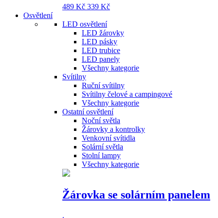
489 Kč
339 Kč
Osvětlení
LED osvětlení
LED žárovky
LED pásky
LED trubice
LED panely
Všechny kategorie
Svítilny
Ruční svítilny
Svítilny čelové a campingové
Všechny kategorie
Ostatní osvětlení
Noční světla
Žárovky a kontrolky
Venkovní svítidla
Solární světla
Stolní lampy
Všechny kategorie
Žárovka se solárním panelem
.