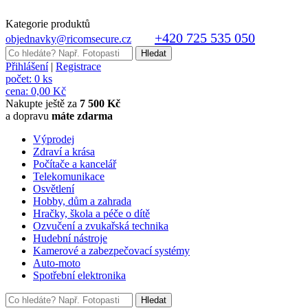
Kategorie produktů
+420 725 535 050
objednavky@ricomsecure.cz
Přihlášení
|
Registrace
počet:
0 ks
cena:
0,00 Kč
Nakupte ještě za
7 500 Kč
a dopravu
máte zdarma
Výprodej
Zdraví a krása
Počítače a kancelář
Telekomunikace
Osvětlení
Hobby, dům a zahrada
Hračky, škola a péče o dítě
Ozvučení a zvukařská technika
Hudební nástroje
Kamerové a zabezpečovací systémy
Auto-moto
Spotřební elektronika