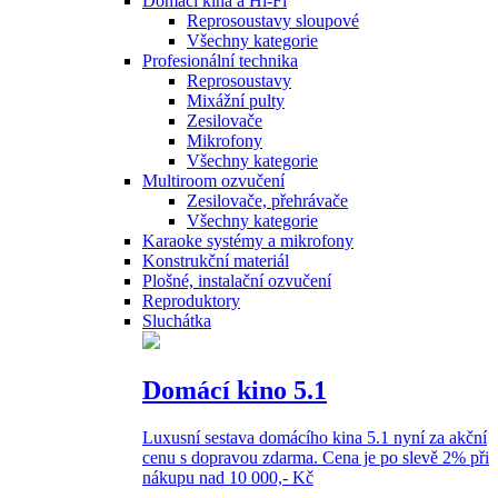
Domácí kina a Hi-Fi
Reprosoustavy sloupové
Všechny kategorie
Profesionální technika
Reprosoustavy
Mixážní pulty
Zesilovače
Mikrofony
Všechny kategorie
Multiroom ozvučení
Zesilovače, přehrávače
Všechny kategorie
Karaoke systémy a mikrofony
Konstrukční materiál
Plošné, instalační ozvučení
Reproduktory
Sluchátka
Domácí kino 5.1
Luxusní sestava domácího kina 5.1 nyní za akční
cenu s dopravou zdarma. Cena je po slevě 2% při
nákupu nad 10 000,- Kč