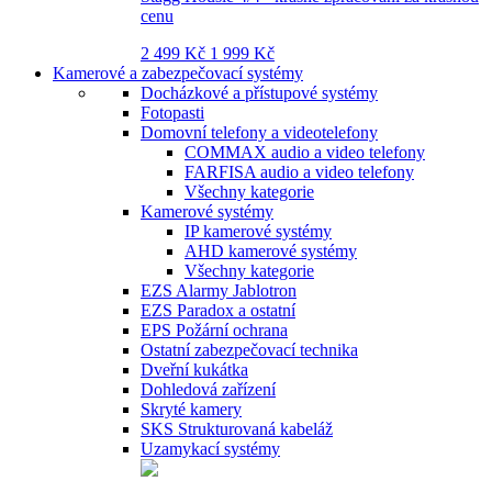
cenu
2 499 Kč
1 999 Kč
Kamerové a zabezpečovací systémy
Docházkové a přístupové systémy
Fotopasti
Domovní telefony a videotelefony
COMMAX audio a video telefony
FARFISA audio a video telefony
Všechny kategorie
Kamerové systémy
IP kamerové systémy
AHD kamerové systémy
Všechny kategorie
EZS Alarmy Jablotron
EZS Paradox a ostatní
EPS Požární ochrana
Ostatní zabezpečovací technika
Dveřní kukátka
Dohledová zařízení
Skryté kamery
SKS Strukturovaná kabeláž
Uzamykací systémy