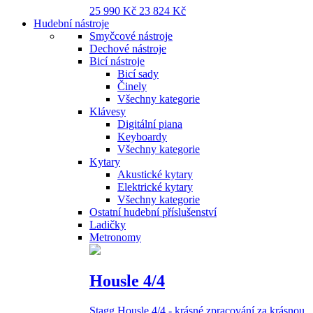
25 990 Kč
23 824 Kč
Hudební nástroje
Smyčcové nástroje
Dechové nástroje
Bicí nástroje
Bicí sady
Činely
Všechny kategorie
Klávesy
Digitální piana
Keyboardy
Všechny kategorie
Kytary
Akustické kytary
Elektrické kytary
Všechny kategorie
Ostatní hudební příslušenství
Ladičky
Metronomy
Housle 4/4
Stagg Housle 4/4 - krásné zpracování za krásnou