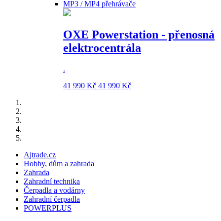
MP3 / MP4 přehrávače
OXE Powerstation - přenosná
elektrocentrála
.
41 990 Kč
41 990 Kč
Ajtrade.cz
Hobby, dům a zahrada
Zahrada
Zahradní technika
Čerpadla a vodárny
Zahradní čerpadla
POWERPLUS