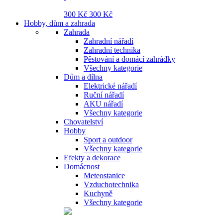
300 Kč
300 Kč
Hobby, dům a zahrada
Zahrada
Zahradní nářadí
Zahradní technika
Pěstování a domácí zahrádky
Všechny kategorie
Dům a dílna
Elektrické nářadí
Ruční nářadí
AKU nářadí
Všechny kategorie
Chovatelství
Hobby
Sport a outdoor
Všechny kategorie
Efekty a dekorace
Domácnost
Meteostanice
Vzduchotechnika
Kuchyně
Všechny kategorie