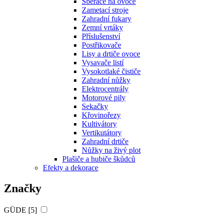
Sběrače na ovoce
Zametací stroje
Zahradní fukary
Zemní vrtáky
Příslušenství
Postřikovače
Lisy a drtiče ovoce
Vysavače listí
Vysokotlaké čističe
Zahradní nůžky
Elektrocentrály
Motorové pily
Sekačky
Křovinořezy
Kultivátory
Vertikutátory
Zahradní drtiče
Nůžky na živý plot
Plašiče a hubiče škůdců
Efekty a dekorace
Značky
GÜDE [5]