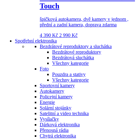
Touch
špičková autokamera, dvě kamery v jednom ,
přední a zadní kamera, doprava zdarma
4 390 Kč
2 990 Kč
Spotřební elektronika
Bezdrátové reproduktory a sluchátka
Bezdrátové reproduktory
Bezdrátová sluchátka
Všechny kategorie
Foto
Pouzdra a stativy
Všechny kategorie
Sportovní kamery
Autokamery
Policejní kamery
Energie
Solární stojánky
Satelitní a video technika
Vysílačky
Dárková elektronika
Přenosná rádia
Chytrá elektronika