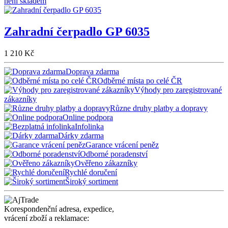
není skladem
Zahradní čerpadlo GP 6035
1 210 Kč
Doprava zdarma
Odběrné místa po celé ČR
Výhody pro zaregistrované
zákazníky
Různe druhy platby a dopravy
Online podpora
Infolinka
Dárky zdarma
Garance vrácení peněz
Odborné poradenství
Ověřeno zákazníky
Rychlé doručení
Široký sortiment
Korespondenční adresa, expedice,
vrácení zboží a reklamace: