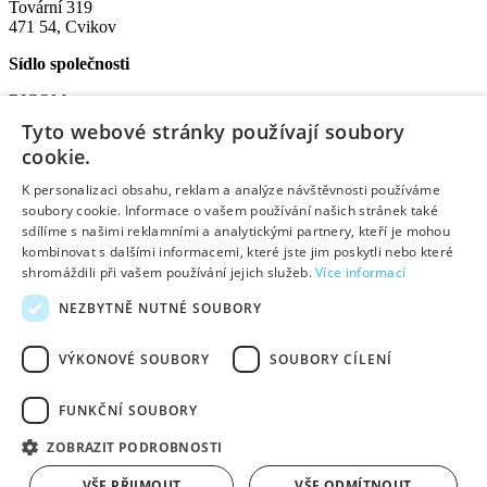
Tovární 319
471 54, Cvikov
Sídlo společnosti
RICOM secure s.r.o.
Na Bělidle 1135
Tyto webové stránky používají soubory
Liberec VI-Rochlice
cookie.
460 06 Liberec
K personalizaci obsahu, reklam a analýze návštěvnosti používáme
IČO: 08572852
soubory cookie. Informace o vašem používání našich stránek také
DIČ: CZ08572852
sdílíme s našimi reklamními a analytickými partnery, kteří je mohou
kombinovat s dalšími informacemi, které jste jim poskytli nebo které
Užitečné informace:
shromáždili při vašem používání jejich služeb.
Více informací
O nás
NEZBYTNĚ NUTNÉ SOUBORY
Pobočky a otevírací doba
Způsoby dopravy a platby
VÝKONOVÉ SOUBORY
SOUBORY CÍLENÍ
Jak nakupovat
Průvodce reklamací
Obchodní podmínky
FUNKČNÍ SOUBORY
Výhody pro registrované
Kontakty
ZOBRAZIT PODROBNOSTI
Created by DostupnýWeb
VŠE PŘIJMOUT
VŠE ODMÍTNOUT