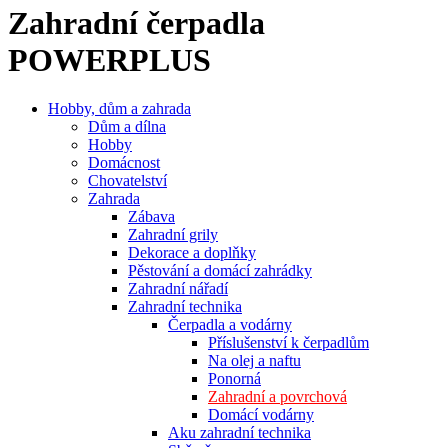
Zahradní čerpadla
POWERPLUS
Hobby, dům a zahrada
Dům a dílna
Hobby
Domácnost
Chovatelství
Zahrada
Zábava
Zahradní grily
Dekorace a doplňky
Pěstování a domácí zahrádky
Zahradní nářadí
Zahradní technika
Čerpadla a vodárny
Příslušenství k čerpadlům
Na olej a naftu
Ponorná
Zahradní a povrchová
Domácí vodárny
Aku zahradní technika