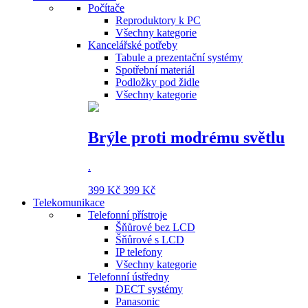
Počítače
Reproduktory k PC
Všechny kategorie
Kancelářské potřeby
Tabule a prezentační systémy
Spotřební materiál
Podložky pod židle
Všechny kategorie
Brýle proti modrému světlu
.
399 Kč
399 Kč
Telekomunikace
Telefonní přístroje
Šňůrové bez LCD
Šňůrové s LCD
IP telefony
Všechny kategorie
Telefonní ústředny
DECT systémy
Panasonic