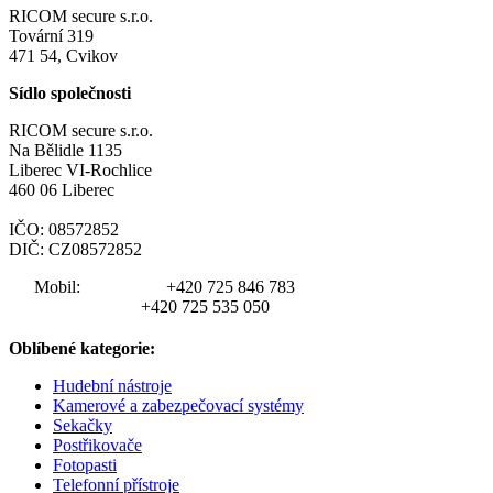
RICOM secure s.r.o.
Tovární 319
471 54, Cvikov
Sídlo společnosti
RICOM secure s.r.o.
Na Bělidle 1135
Liberec VI-Rochlice
460 06 Liberec
IČO: 08572852
DIČ: CZ08572852
Mobil:
+420 725 846 783
+420 725 535 050
Oblíbené kategorie:
Hudební nástroje
Kamerové a zabezpečovací systémy
Sekačky
Postřikovače
Fotopasti
Telefonní přístroje