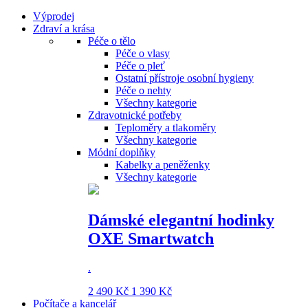
Výprodej
Zdraví a krása
Péče o tělo
Péče o vlasy
Péče o pleť
Ostatní přístroje osobní hygieny
Péče o nehty
Všechny kategorie
Zdravotnické potřeby
Teploměry a tlakoměry
Všechny kategorie
Módní doplňky
Kabelky a peněženky
Všechny kategorie
Dámské elegantní hodinky
OXE Smartwatch
.
2 490 Kč
1 390 Kč
Počítače a kancelář