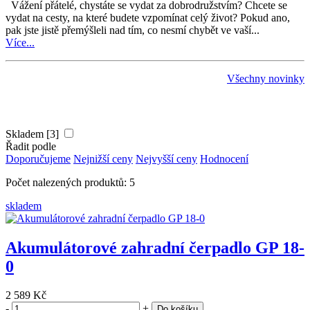
Vážení přátelé, chystáte se vydat za dobrodružstvím? Chcete se
vydat na cesty, na které budete vzpomínat celý život? Pokud ano,
pak jste jistě přemýšleli nad tím, co nesmí chybět ve vaší...
Více...
Všechny novinky
Skladem [3]
Řadit podle
Doporučujeme
Nejnižší ceny
Nejvyšší ceny
Hodnocení
Počet nalezených produktů: 5
skladem
Akumulátorové zahradní čerpadlo GP 18-
0
2 589 Kč
-
+
Do košíku