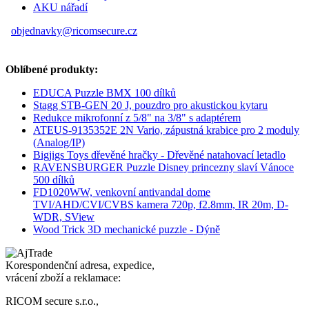
AKU nářadí
objednavky@ricomsecure.cz
Oblíbené produkty:
EDUCA Puzzle BMX 100 dílků
Stagg STB-GEN 20 J, pouzdro pro akustickou kytaru
Redukce mikrofonní z 5/8" na 3/8" s adaptérem
ATEUS-9135352E 2N Vario, zápustná krabice pro 2 moduly
(Analog/IP)
Bigjigs Toys dřevěné hračky - Dřevěné natahovací letadlo
RAVENSBURGER Puzzle Disney princezny slaví Vánoce
500 dílků
FD1020WW, venkovní antivandal dome
TVI/AHD/CVI/CVBS kamera 720p, f2.8mm, IR 20m, D-
WDR, SView
Wood Trick 3D mechanické puzzle - Dýně
Korespondenční adresa, expedice,
vrácení zboží a reklamace:
RICOM secure s.r.o.,