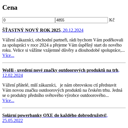
Cena
Kč
ŠŤASTNÝ NOVÝ ROK 2025
, 20.12.2024
Vážení zákazníci, obchodní partneři, rádi bychom Vám poděkovali
za spolupráci v roce 2024 a přejeme Vám úspěšný start do nového
roku. Velice si vážíme vzájemné důvěry a dlouhodobé spolupráce,...
Více...
WoHi - uvedení nové značky outdoorových produktů na trh
,
12.02.2024
Vážení přátelé, milí zákazníci, je nám obrovskou ctí představit
Vám novou značku outdoorových produktů na českém trhu. Jedná
se o produkty předního světového výrobce outdoorového...
Více...
Solární powerbanky OXE do každého dobrodružství!
,
25.05.2022