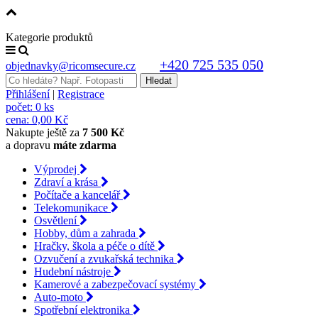
Kategorie produktů
+420 725 535 050
objednavky@ricomsecure.cz
Přihlášení
|
Registrace
počet:
0 ks
cena:
0,00 Kč
Nakupte ještě za
7 500 Kč
a dopravu
máte zdarma
Výprodej
Zdraví a krása
Počítače a kancelář
Telekomunikace
Osvětlení
Hobby, dům a zahrada
Hračky, škola a péče o dítě
Ozvučení a zvukařská technika
Hudební nástroje
Kamerové a zabezpečovací systémy
Auto-moto
Spotřební elektronika