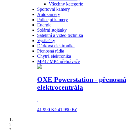
Všechny kategorie
Sportovní kamery
Autokamery
Policejní kamery
Energie
Solární stojánky
Satelitní a video technika
Vysílačky
Dárková elektronika
Přenosná rádia
Chytrá elektronika
MP3 / MP4 přehrávače
OXE Powerstation - přenosná
elektrocentrála
.
41 990 Kč
41 990 Kč