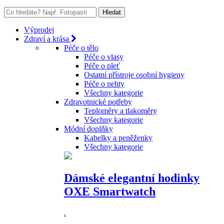
Výprodej
Zdraví a krása
Péče o tělo
Péče o vlasy
Péče o pleť
Ostatní přístroje osobní hygieny
Péče o nehty
Všechny kategorie
Zdravotnické potřeby
Teploměry a tlakoměry
Všechny kategorie
Módní doplňky
Kabelky a peněženky
Všechny kategorie
Dámské elegantní hodinky
OXE Smartwatch
.