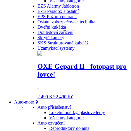
Všechny kategorie
EZS Alarmy Jablotron
EZS Paradox a ostatní
EPS Požární ochrana
Ostatní zabezpečovací technika
Dveřní kukátka
Dohledová zařízení
Skryté kamery
SKS Strukturovaná kabeláž
Uzamykací systémy
OXE Gepard II - fotopast pro
lovce!
.
2 490 Kč
2 490 Kč
Auto-moto
Auto příslušenství
Loketní opěrky, plastové lemy
Všechny kategorie
Auto ozvučení
Reproduktory do auta