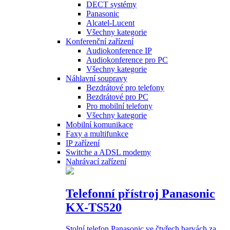
DECT systémy
Panasonic
Alcatel-Lucent
Všechny kategorie
Konferenční zařízení
Audiokonference IP
Audiokonference pro PC
Všechny kategorie
Náhlavní soupravy
Bezdrátové pro telefony
Bezdrátové pro PC
Pro mobilní telefony
Všechny kategorie
Mobilní komunikace
Faxy a multifunkce
IP zařízení
Switche a ADSL modemy
Nahrávací zařízení
Telefonní přístroj Panasonic
KX-TS520
Stolní telefon Panasonic ve čtyřech barvách za