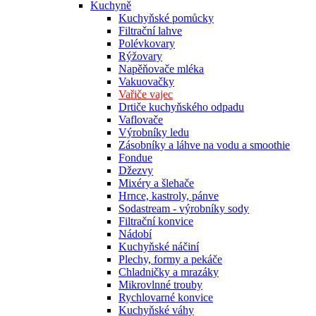
Kuchyně
Kuchyňské pomůcky
Filtrační lahve
Polévkovary
Rýžovary
Napěňovače mléka
Vakuovačky
Vařiče vajec
Drtiče kuchyňského odpadu
Vaflovače
Výrobníky ledu
Zásobníky a láhve na vodu a smoothie
Fondue
Džezvy
Mixéry a šlehače
Hrnce, kastroly, pánve
Sodastream - výrobníky sody
Filtrační konvice
Nádobí
Kuchyňské náčiní
Plechy, formy a pekáče
Chladničky a mrazáky
Mikrovlnné trouby
Rychlovarné konvice
Kuchyňské váhy