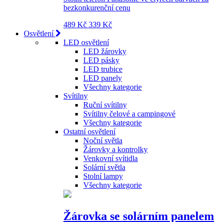
bezkonkurenční cenu
489 Kč
339 Kč
Osvětlení
LED osvětlení
LED žárovky
LED pásky
LED trubice
LED panely
Všechny kategorie
Svítilny
Ruční svítilny
Svítilny čelové a campingové
Všechny kategorie
Ostatní osvětlení
Noční světla
Žárovky a kontrolky
Venkovní svítidla
Solární světla
Stolní lampy
Všechny kategorie
Žárovka se solárním panelem