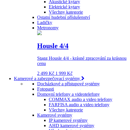
Akustické kytary
Elektrické kytary
Všechny kategorie
Ostatní hudební příslušenství
Ladičky
Metronomy
Housle 4/4
Stagg Housle 4/4 - krásné zpracování za krásnou
cenu
2 499 Kč
1 999 Kč
Kamerové a zabezpečovací systémy
Docházkové a přístupové systémy
Fotopasti
Domovní telefony a videotelefony
COMMAX audio a video telefony
FARFISA audio a video telefony
Všechny kategorie
Kamerové systémy
IP kamerové systémy
AHD kamerové systémy