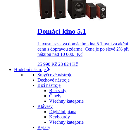
Domácí kino 5.1
Luxusní sestava domácího kina 5.1 nyní za akční
cenu s dopravou zdarma. Cena je po slevě 2% při
nákupu nad 10 000,- Kč
25 990 Kč
23 824 Kč
Hudební nástroje
Smyčcové nástroje
Dechové nástroje
Bicí nástroje
Bicí sady
Činely
Všechny kategorie
Klávesy
Digitální piana
Keyboardy
Všechny kategorie
Kytary