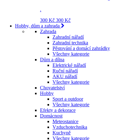
.
300 Kč
300 Kč
Hobby, dům a zahrada
Zahrada
Zahradní nářadí
Zahradní technika
Pěstování a domácí zahrádky
Všechny kategorie
Dům a dílna
Elektrické nářadí
Ruční nářadí
AKU nářadí
Všechny kategorie
Chovatelství
Hobby
Sport a outdoor
Všechny kategorie
Efekty a dekorace
Domácnost
Meteostanice
Vzduchotechnika
Kuchyně
Všechny kategorie