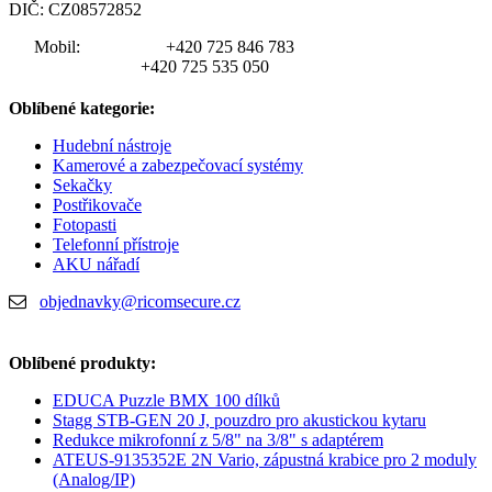
DIČ: CZ08572852
Mobil:
+420 725 846 783
+420 725 535 050
Oblíbené kategorie:
Hudební nástroje
Kamerové a zabezpečovací systémy
Sekačky
Postřikovače
Fotopasti
Telefonní přístroje
AKU nářadí
objednavky@ricomsecure.cz
Oblíbené produkty:
EDUCA Puzzle BMX 100 dílků
Stagg STB-GEN 20 J, pouzdro pro akustickou kytaru
Redukce mikrofonní z 5/8" na 3/8" s adaptérem
ATEUS-9135352E 2N Vario, zápustná krabice pro 2 moduly
(Analog/IP)