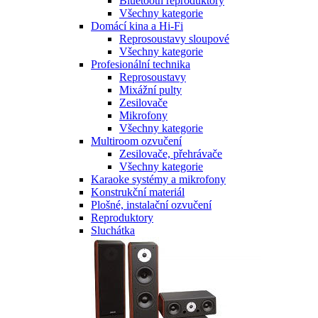
Bluetooth reproduktory
Všechny kategorie
Domácí kina a Hi-Fi
Reprosoustavy sloupové
Všechny kategorie
Profesionální technika
Reprosoustavy
Mixážní pulty
Zesilovače
Mikrofony
Všechny kategorie
Multiroom ozvučení
Zesilovače, přehrávače
Všechny kategorie
Karaoke systémy a mikrofony
Konstrukční materiál
Plošné, instalační ozvučení
Reproduktory
Sluchátka