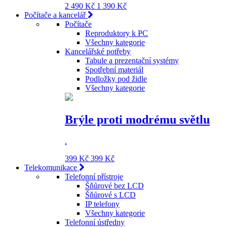
2 490 Kč
1 390 Kč
Počítače a kancelář
Počítače
Reproduktory k PC
Všechny kategorie
Kancelářské potřeby
Tabule a prezentační systémy
Spotřební materiál
Podložky pod židle
Všechny kategorie
Brýle proti modrému světlu
.
399 Kč
399 Kč
Telekomunikace
Telefonní přístroje
Šňůrové bez LCD
Šňůrové s LCD
IP telefony
Všechny kategorie
Telefonní ústředny