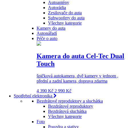
Autoantény
Autorádia
Zesilovače do auta
Subwoofery do auta
Všechny kategorie
Kamery do auta
Autonářadí
Péče o auto
Kamera do auta Cel-Tec Dual
Touch
špičková autokamera, dvě kamery v jednom ,
přední a zadní kamera, doprava zdarma
4 390 Kč
2 990 Kč
Spotřební elektronika
Bezdrátové reproduktory a sluchátka
Bezdrátové reproduktory
Bezdrátová sluchátka
Všechny kategorie
Foto
Pouzdra a stativy