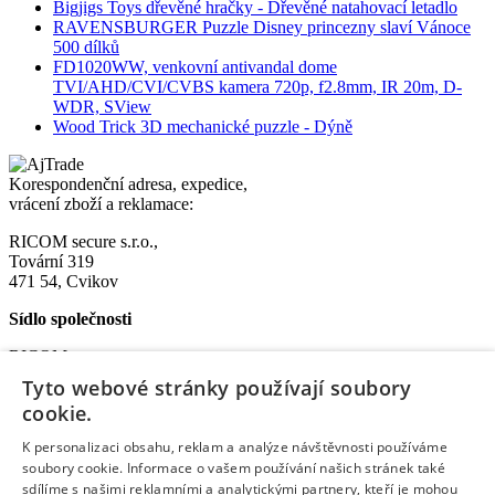
Bigjigs Toys dřevěné hračky - Dřevěné natahovací letadlo
RAVENSBURGER Puzzle Disney princezny slaví Vánoce
500 dílků
FD1020WW, venkovní antivandal dome
TVI/AHD/CVI/CVBS kamera 720p, f2.8mm, IR 20m, D-
WDR, SView
Wood Trick 3D mechanické puzzle - Dýně
Korespondenční adresa, expedice,
vrácení zboží a reklamace:
RICOM secure s.r.o.,
Tovární 319
471 54, Cvikov
Sídlo společnosti
RICOM secure s.r.o.
Na Bělidle 1135
Tyto webové stránky používají soubory
Liberec VI-Rochlice
cookie.
460 06 Liberec
K personalizaci obsahu, reklam a analýze návštěvnosti používáme
IČO: 08572852
soubory cookie. Informace o vašem používání našich stránek také
DIČ: CZ08572852
sdílíme s našimi reklamními a analytickými partnery, kteří je mohou