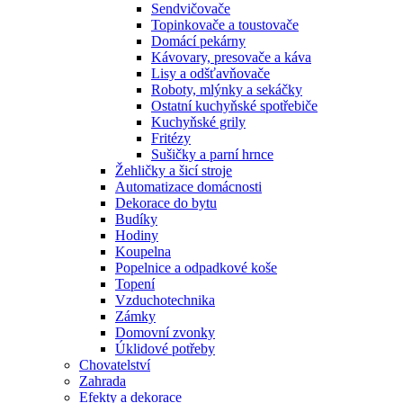
Sendvičovače
Topinkovače a toustovače
Domácí pekárny
Kávovary, presovače a káva
Lisy a odšťavňovače
Roboty, mlýnky a sekáčky
Ostatní kuchyňské spotřebiče
Kuchyňské grily
Fritézy
Sušičky a parní hrnce
Žehličky a šicí stroje
Automatizace domácnosti
Dekorace do bytu
Budíky
Hodiny
Koupelna
Popelnice a odpadkové koše
Topení
Vzduchotechnika
Zámky
Domovní zvonky
Úklidové potřeby
Chovatelství
Zahrada
Efekty a dekorace