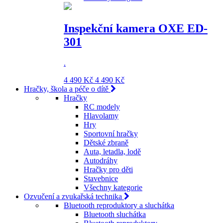
Inspekční kamera OXE ED-
301
.
4 490 Kč
4 490 Kč
Hračky, škola a péče o dítě
Hračky
RC modely
Hlavolamy
Hry
Sportovní hračky
Dětské zbraně
Auta, letadla, lodě
Autodráhy
Hračky pro děti
Stavebnice
Všechny kategorie
Ozvučení a zvukařská technika
Bluetooth reproduktory a sluchátka
Bluetooth sluchátka