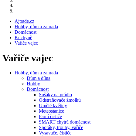
Ajtrade.cz
Hobby, dům a zahrada
Domácnost
Kuchyně
Vařiče vajec
Vařiče vajec
Hobby, dům a zahrada
Dům a dílna
Hobby
Domácnost
Sušáky na prádlo
Odstraňovače žmolků
Umělé květiny
Meteostanice
Parní čističe
SMART chytrá domácnost
Sporáky, trouby, vařiče
Vysavače, čističe