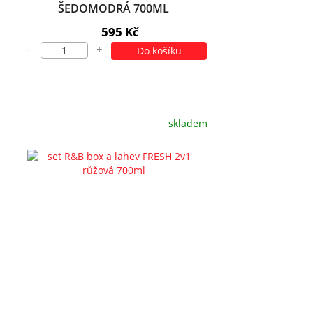
ŠEDOMODRÁ 700ML
595 Kč
-
+
Do košíku
skladem