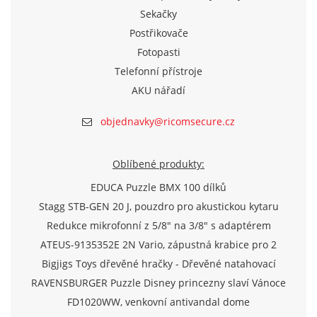
Sekačky
Postřikovače
Fotopasti
Telefonní přístroje
AKU nářadí
objednavky@ricomsecure.cz
Oblíbené produkty:
EDUCA Puzzle BMX 100 dílků
Stagg STB-GEN 20 J, pouzdro pro akustickou kytaru
Redukce mikrofonní z 5/8" na 3/8" s adaptérem
ATEUS-9135352E 2N Vario, zápustná krabice pro 2
moduly (Analog/IP)
Bigjigs Toys dřevěné hračky - Dřevěné natahovací
letadlo
RAVENSBURGER Puzzle Disney princezny slaví Vánoce
500 dílků
FD1020WW, venkovní antivandal dome
TVI/AHD/CVI/CVBS kamera 720p, f2.8mm, IR 20m, D-