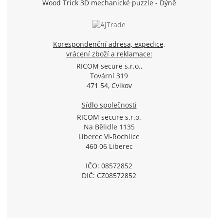
Wood Trick 3D mechanické puzzle - Dýně
WDR, SView
Korespondenční adresa, expedice,
vrácení zboží a reklamace:
RICOM secure s.r.o.,
Tovární 319
471 54, Cvikov
Sídlo společnosti
RICOM secure s.r.o.
Na Bělidle 1135
Liberec VI-Rochlice
460 06 Liberec
IČO: 08572852
DIČ: CZ08572852