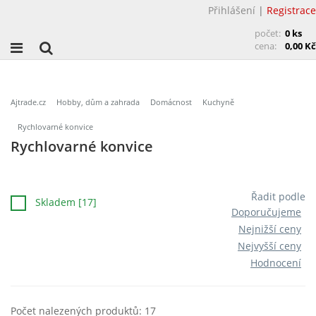
Přihlášení
|
Registrace
počet:
0 ks
cena:
0,00 Kč
Ajtrade.cz
Hobby, dům a zahrada
Domácnost
Kuchyně
Rychlovarné konvice
Rychlovarné konvice
Řadit podle
Skladem [17]
Doporučujeme
Nejnižší ceny
Nejvyšší ceny
Hodnocení
Počet nalezených produktů: 17