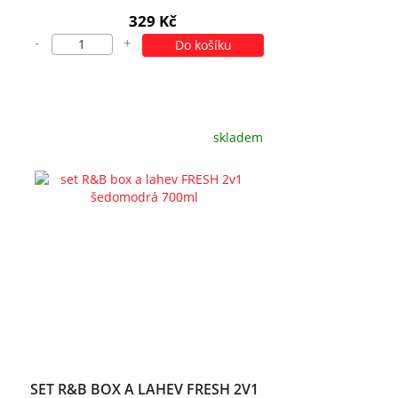
329 Kč
-
+
Do košíku
skladem
SET R&B BOX A LAHEV FRESH 2V1