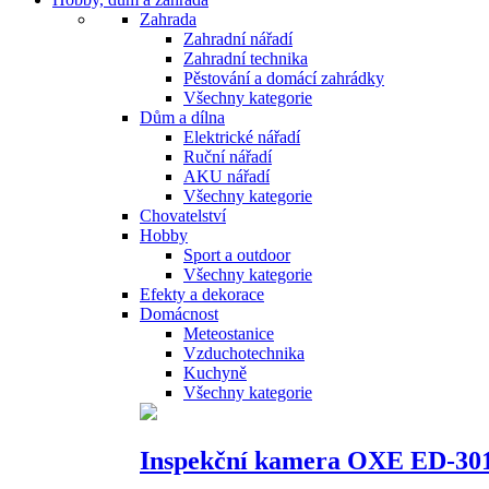
Zahrada
Zahradní nářadí
Zahradní technika
Pěstování a domácí zahrádky
Všechny kategorie
Dům a dílna
Elektrické nářadí
Ruční nářadí
AKU nářadí
Všechny kategorie
Chovatelství
Hobby
Sport a outdoor
Všechny kategorie
Efekty a dekorace
Domácnost
Meteostanice
Vzduchotechnika
Kuchyně
Všechny kategorie
Inspekční kamera OXE ED-30