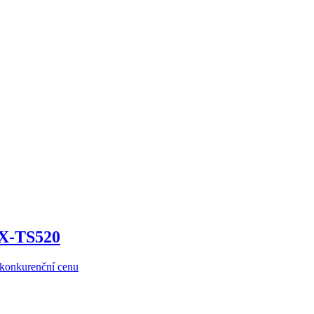
KX-TS520
ezkonkurenční cenu