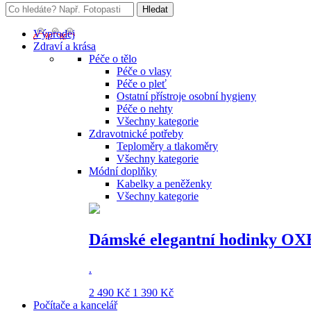
Výprodej
Zdraví a krása
Péče o tělo
Péče o vlasy
Péče o pleť
Ostatní přístroje osobní hygieny
Péče o nehty
Všechny kategorie
Zdravotnické potřeby
Teploměry a tlakoměry
Všechny kategorie
Módní doplňky
Kabelky a peněženky
Všechny kategorie
Dámské elegantní hodinky OX
.
2 490 Kč
1 390 Kč
Počítače a kancelář