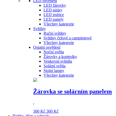
LED osvětlení
LED žárovky
LED pásky
LED trubice
LED panely
Všechny kategorie
Svítilny
Ruční svítilny
Svítilny čelové a campingové
Všechny kategorie
Ostatní osvětlení
Noční světla
Žárovky a kontrolky
Venkovní svítidla
Solární světla
Stolní lampy
Všechny kategorie
Žárovka se solárním panelem
.
300 Kč
300 Kč
Hobby, dům a zahrada