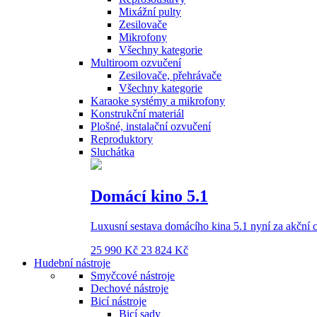
Mixážní pulty
Zesilovače
Mikrofony
Všechny kategorie
Multiroom ozvučení
Zesilovače, přehrávače
Všechny kategorie
Karaoke systémy a mikrofony
Konstrukční materiál
Plošné, instalační ozvučení
Reproduktory
Sluchátka
Domácí kino 5.1
Luxusní sestava domácího kina 5.1 nyní za akční 
25 990 Kč
23 824 Kč
Hudební nástroje
Smyčcové nástroje
Dechové nástroje
Bicí nástroje
Bicí sady