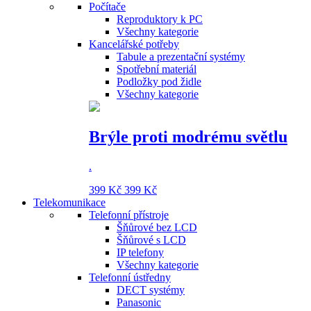
Počítače
Reproduktory k PC
Všechny kategorie
Kancelářské potřeby
Tabule a prezentační systémy
Spotřební materiál
Podložky pod židle
Všechny kategorie
Brýle proti modrému světlu
.
399 Kč
399 Kč
Telekomunikace
Telefonní přístroje
Šňůrové bez LCD
Šňůrové s LCD
IP telefony
Všechny kategorie
Telefonní ústředny
DECT systémy
Panasonic