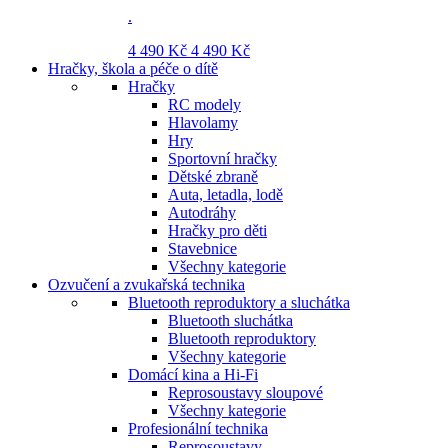
.
4 490 Kč
4 490 Kč
Hračky, škola a péče o dítě
Hračky
RC modely
Hlavolamy
Hry
Sportovní hračky
Dětské zbraně
Auta, letadla, lodě
Autodráhy
Hračky pro děti
Stavebnice
Všechny kategorie
Ozvučení a zvukařská technika
Bluetooth reproduktory a sluchátka
Bluetooth sluchátka
Bluetooth reproduktory
Všechny kategorie
Domácí kina a Hi-Fi
Reprosoustavy sloupové
Všechny kategorie
Profesionální technika
Reprosoustavy