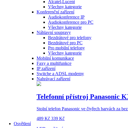
Alcatel-Lucent
Všechny kategorie
Konferenční zařízení
Audiokonference IP
Audiokonference pro PC
Všechny kategorie
Náhlavní soupravy
Bezdrátové pro telefony
Bezdrátové pro PC
Pro mobilní telefony
Všechny kategorie
Mobilní komunikace
Faxy a multifunkce
IP zařízení
Switche a ADSL modemy
Nahrávací zařízení
Telefonní přístroj Panasonic 
Stolní telefon Panasonic ve čtyřech barvách za b
489 Kč
339 Kč
Osvětlení