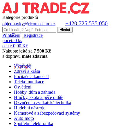
Kategorie produktů
+420 725 535 050
objednavky@ricomsecure.cz
Přihlášení
|
Registrace
počet:
0 ks
cena:
0,00 Kč
Nakupte ještě za
7 500 Kč
a dopravu
máte zdarma
Výprodej
Zdraví a krása
Počítače a kancelář
Telekomunikace
Osvětlení
Hobby, dům a zahrada
Hračky, škola a péče o dítě
Ozvučení a zvukařská technika
Hudební nástroje
Kamerové a zabezpečovací systémy
Auto-moto
Spotřební elektronika