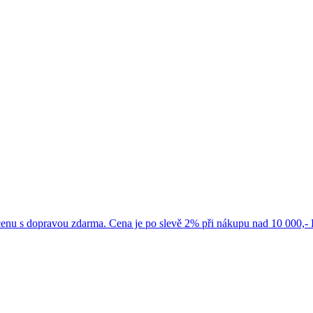
cenu s dopravou zdarma. Cena je po slevě 2% při nákupu nad 10 000,-