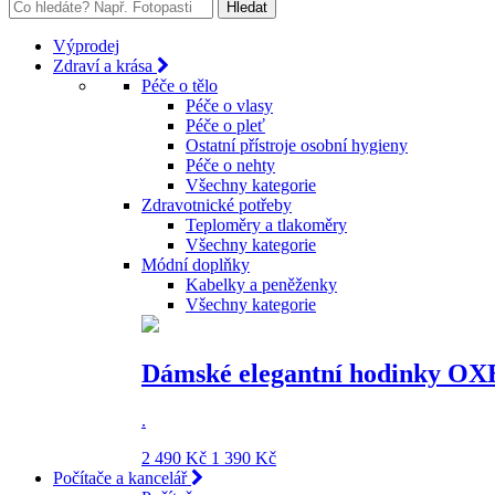
Výprodej
Zdraví a krása
Péče o tělo
Péče o vlasy
Péče o pleť
Ostatní přístroje osobní hygieny
Péče o nehty
Všechny kategorie
Zdravotnické potřeby
Teploměry a tlakoměry
Všechny kategorie
Módní doplňky
Kabelky a peněženky
Všechny kategorie
Dámské elegantní hodinky OX
.
2 490 Kč
1 390 Kč
Počítače a kancelář