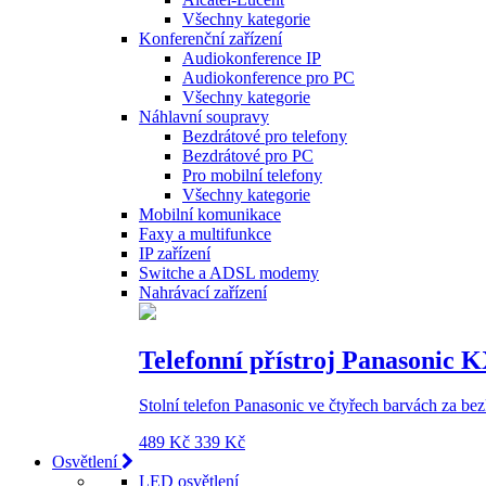
Všechny kategorie
Konferenční zařízení
Audiokonference IP
Audiokonference pro PC
Všechny kategorie
Náhlavní soupravy
Bezdrátové pro telefony
Bezdrátové pro PC
Pro mobilní telefony
Všechny kategorie
Mobilní komunikace
Faxy a multifunkce
IP zařízení
Switche a ADSL modemy
Nahrávací zařízení
Telefonní přístroj Panasonic 
Stolní telefon Panasonic ve čtyřech barvách za b
489 Kč
339 Kč
Osvětlení
LED osvětlení