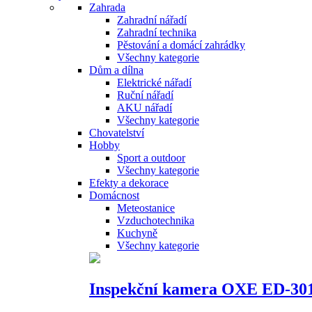
Zahrada
Zahradní nářadí
Zahradní technika
Pěstování a domácí zahrádky
Všechny kategorie
Dům a dílna
Elektrické nářadí
Ruční nářadí
AKU nářadí
Všechny kategorie
Chovatelství
Hobby
Sport a outdoor
Všechny kategorie
Efekty a dekorace
Domácnost
Meteostanice
Vzduchotechnika
Kuchyně
Všechny kategorie
Inspekční kamera OXE ED-30