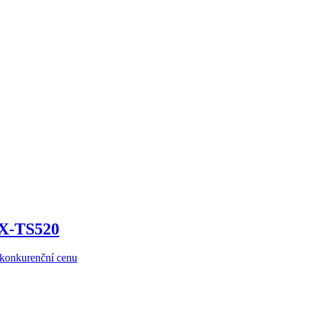
KX-TS520
ezkonkurenční cenu