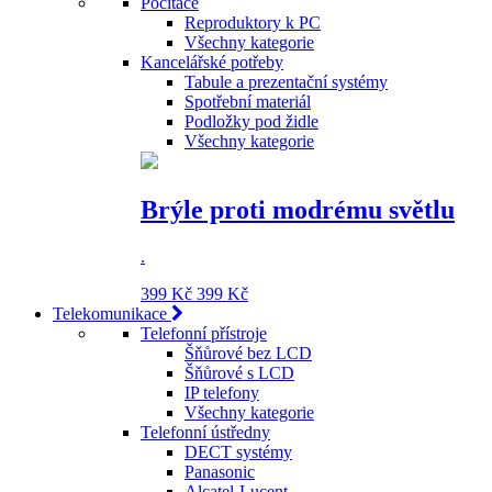
Počítače
Reproduktory k PC
Všechny kategorie
Kancelářské potřeby
Tabule a prezentační systémy
Spotřební materiál
Podložky pod židle
Všechny kategorie
Brýle proti modrému světlu
.
399 Kč
399 Kč
Telekomunikace
Telefonní přístroje
Šňůrové bez LCD
Šňůrové s LCD
IP telefony
Všechny kategorie
Telefonní ústředny
DECT systémy
Panasonic
Alcatel-Lucent