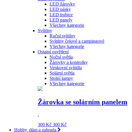
LED žárovky
LED pásky
LED trubice
LED panely
Všechny kategorie
Svítilny
Ruční svítilny
Svítilny čelové a campingové
Všechny kategorie
Ostatní osvětlení
Noční světla
Žárovky a kontrolky
Venkovní svítidla
Solární světla
Stolní lampy
Všechny kategorie
Žárovka se solárním panelem
.
300 Kč
300 Kč
Hobby, dům a zahrada