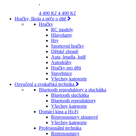
.
4 490 Kč
4 490 Kč
Hračky, škola a péče o dítě
Hračky
RC modely
Hlavolamy
Hry
Sportovní hračky
Dětské zbraně
Auta, letadla, lodě
Autodráhy
Hračky pro děti
Stavebnice
Všechny kategorie
Ozvučení a zvukařská technika
Bluetooth reproduktory a sluchátka
Bluetooth sluchátka
Bluetooth reproduktory
Všechny kategorie
Domácí kina a Hi-Fi
Reprosoustavy sloupové
Všechny kategorie
Profesionální technika
Reprosoustavy