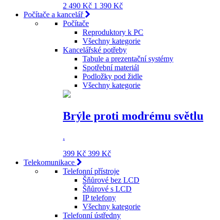
2 490 Kč
1 390 Kč
Počítače a kancelář
Počítače
Reproduktory k PC
Všechny kategorie
Kancelářské potřeby
Tabule a prezentační systémy
Spotřební materiál
Podložky pod židle
Všechny kategorie
Brýle proti modrému světlu
.
399 Kč
399 Kč
Telekomunikace
Telefonní přístroje
Šňůrové bez LCD
Šňůrové s LCD
IP telefony
Všechny kategorie
Telefonní ústředny