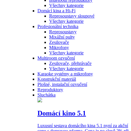
Bluetooth reproduktory
Všechny kategorie
Domácí kina a Hi-Fi
Reprosoustavy sloupové
Všechny kategorie
Profesionální technika
Reprosoustavy
Mixážní pulty
Zesilovače
Mikrofony
Všechny kategorie
Multiroom ozvučení
Zesilovače, přehrávače
Všechny kategorie
Karaoke systémy a mikrofony
Konstrukční materiál
Plošné, instalační ozvučení
Reproduktory
Sluchátka
Domácí kino 5.1
Luxusní sestava domácího kina 5.1 nyní za akční
cenu s dopravou zdarma. Cena je po slevě 2% při