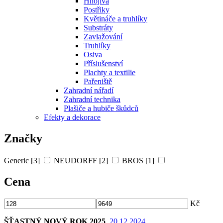
Hnojiva
Postřiky
Květináče a truhlíky
Substráty
Zavlažování
Truhlíky
Osiva
Příslušenství
Plachty a textilie
Pařeniště
Zahradní nářadí
Zahradní technika
Plašiče a hubiče škůdců
Efekty a dekorace
Značky
Generic [3]
NEUDORFF [2]
BROS [1]
Cena
Kč
ŠŤASTNÝ NOVÝ ROK 2025
, 20.12.2024