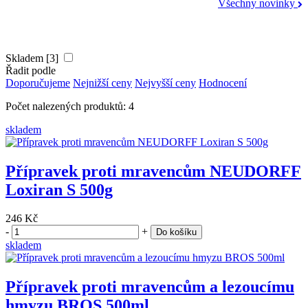
Všechny novinky
Skladem [3]
Řadit podle
Doporučujeme
Nejnižší ceny
Nejvyšší ceny
Hodnocení
Počet nalezených produktů: 4
skladem
Přípravek proti mravencům NEUDORFF
Loxiran S 500g
246 Kč
-
+
Do košíku
skladem
Přípravek proti mravencům a lezoucímu
hmyzu BROS 500ml