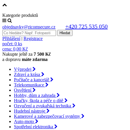
Kategorie produktů
+420 725 535 050
objednavky@ricomsecure.cz
Přihlášení
|
Registrace
počet:
0 ks
cena:
0,00 Kč
Nakupte ještě za
7 500 Kč
a dopravu
máte zdarma
Výprodej
Zdraví a krása
Počítače a kancelář
Telekomunikace
Osvětlení
Hobby, dům a zahrada
Hračky, škola a péče o dítě
Ozvučení a zvukařská technika
Hudební nástroje
Kamerové a zabezpečovací systémy
Auto-moto
Spotřební elektronika