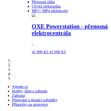
Přenosná rádia
Chytrá elektronika
MP3 / MP4 přehrávače
OXE Powerstation - přenosná
elektrocentrála
.
41 990 Kč
41 990 Kč
Ajtrade.cz
Hobby, dům a zahrada
Zahrada
Pěstování a domácí zahrádky
Přípravky na mravence