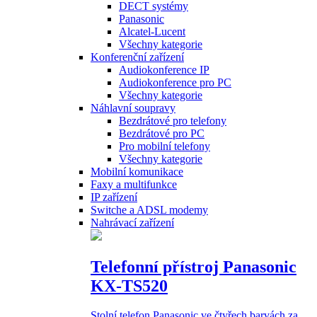
DECT systémy
Panasonic
Alcatel-Lucent
Všechny kategorie
Konferenční zařízení
Audiokonference IP
Audiokonference pro PC
Všechny kategorie
Náhlavní soupravy
Bezdrátové pro telefony
Bezdrátové pro PC
Pro mobilní telefony
Všechny kategorie
Mobilní komunikace
Faxy a multifunkce
IP zařízení
Switche a ADSL modemy
Nahrávací zařízení
Telefonní přístroj Panasonic
KX-TS520
Stolní telefon Panasonic ve čtyřech barvách za