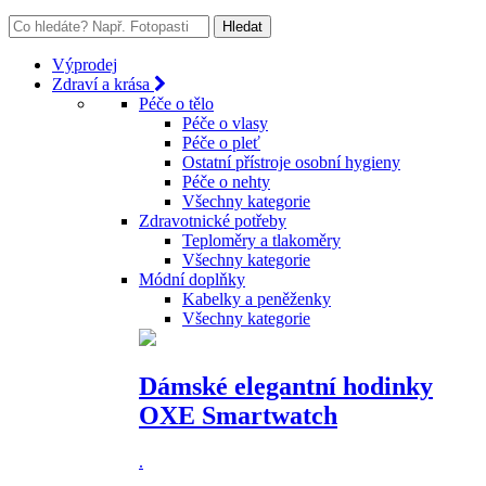
Výprodej
Zdraví a krása
Péče o tělo
Péče o vlasy
Péče o pleť
Ostatní přístroje osobní hygieny
Péče o nehty
Všechny kategorie
Zdravotnické potřeby
Teploměry a tlakoměry
Všechny kategorie
Módní doplňky
Kabelky a peněženky
Všechny kategorie
Dámské elegantní hodinky
OXE Smartwatch
.