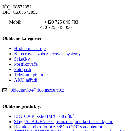
IČO: 08572852
DIČ: CZ08572852
Mobil:
+420 725 846 783
+420 725 535 050
Oblíbené kategorie:
Hudební nástroje
Kamerové a zabezpečovací systémy
Sekačky
Postřikovače
Fotopasti
Telefonní přístroje
AKU nářadí
objednavky@ricomsecure.cz
Oblíbené produkty:
EDUCA Puzzle BMX 100 dílků
Stagg STB-GEN 20 J, pouzdro pro akustickou kytaru
Redukce mikrofonní z 5/8" na 3/8" s adaptérem