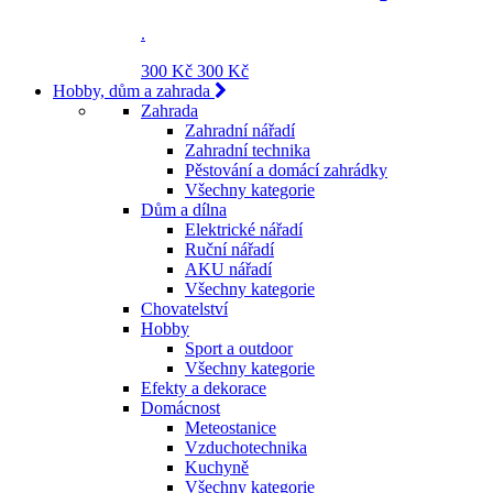
.
300 Kč
300 Kč
Hobby, dům a zahrada
Zahrada
Zahradní nářadí
Zahradní technika
Pěstování a domácí zahrádky
Všechny kategorie
Dům a dílna
Elektrické nářadí
Ruční nářadí
AKU nářadí
Všechny kategorie
Chovatelství
Hobby
Sport a outdoor
Všechny kategorie
Efekty a dekorace
Domácnost
Meteostanice
Vzduchotechnika
Kuchyně
Všechny kategorie