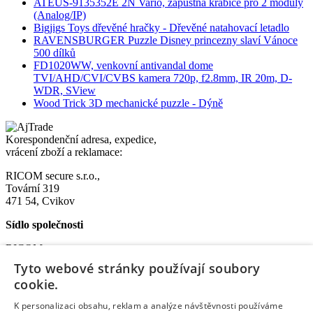
ATEUS-9135352E 2N Vario, zápustná krabice pro 2 moduly
(Analog/IP)
Bigjigs Toys dřevěné hračky - Dřevěné natahovací letadlo
RAVENSBURGER Puzzle Disney princezny slaví Vánoce
500 dílků
FD1020WW, venkovní antivandal dome
TVI/AHD/CVI/CVBS kamera 720p, f2.8mm, IR 20m, D-
WDR, SView
Wood Trick 3D mechanické puzzle - Dýně
Korespondenční adresa, expedice,
vrácení zboží a reklamace:
RICOM secure s.r.o.,
Tovární 319
471 54, Cvikov
Sídlo společnosti
RICOM secure s.r.o.
Na Bělidle 1135
Tyto webové stránky používají soubory
Liberec VI-Rochlice
cookie.
460 06 Liberec
K personalizaci obsahu, reklam a analýze návštěvnosti používáme
IČO: 08572852