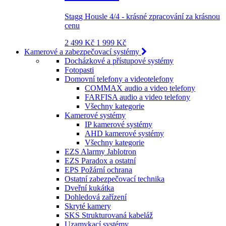
Stagg Housle 4/4 - krásné zpracování za krásnou
cenu
2 499 Kč
1 999 Kč
Kamerové a zabezpečovací systémy
Docházkové a přístupové systémy
Fotopasti
Domovní telefony a videotelefony
COMMAX audio a video telefony
FARFISA audio a video telefony
Všechny kategorie
Kamerové systémy
IP kamerové systémy
AHD kamerové systémy
Všechny kategorie
EZS Alarmy Jablotron
EZS Paradox a ostatní
EPS Požární ochrana
Ostatní zabezpečovací technika
Dveřní kukátka
Dohledová zařízení
Skryté kamery
SKS Strukturovaná kabeláž
Uzamykací systémy