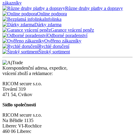
zákazníky
Různe druhy platby a dopravy
Online podpora
Infolinka
Dárky zdarma
Garance vrácení peněz
Odborné poradenství
Ověřeno zákazníky
Rychlé doručení
Široký sortiment
Korespondenční adresa, expedice,
vrácení zboží a reklamace:
RICOM secure s.r.o.
Tovární 319
471 54, Cvikov
Sídlo společnosti
RICOM secure s.r.o.
Na Bělidle 1135
Liberec VI-Rochlice
460 06 Liberec