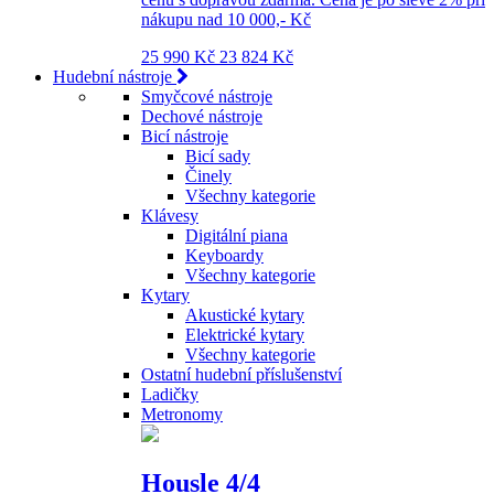
nákupu nad 10 000,- Kč
25 990 Kč
23 824 Kč
Hudební nástroje
Smyčcové nástroje
Dechové nástroje
Bicí nástroje
Bicí sady
Činely
Všechny kategorie
Klávesy
Digitální piana
Keyboardy
Všechny kategorie
Kytary
Akustické kytary
Elektrické kytary
Všechny kategorie
Ostatní hudební příslušenství
Ladičky
Metronomy
Housle 4/4