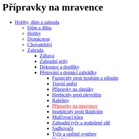
Přípravky na mravence
Hobby, dům a zahrada
Dům a dílna
Hobby
Domácnost
Chovatelství
Zahrada
Zábava
Zahradní grily
Dekorace a doplňky
Pěstování a domácí zahrádky
Fungicidy proti houbám a plísním
Travní směsi
Přípravky na slimáky
Herbicidy proti plevelům
Rašeliny
Přípravky na mravence
Insekticidy proti škůdcům
Mulčovací kůra
Zahradní tyče a podpůrné sítě
Sadbovače
Tyče a opěrné systémy