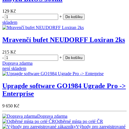
129 Kč
-
+
Do košíku
skladem
Mravenčí bufet NEUDORFF Loxiran 2ks
215 Kč
-
+
Do košíku
Doprava zdarma
není skladem
Upragde software GO1984 Ugrade Pro ->
Enterprise
9 650 Kč
Doprava zdarma
Odběrné místa po celé ČR
Výhody pro zaregistrované