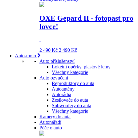
OXE Gepard II - fotopast pro
lovce!
.
2 490 Kč
2 490 Kč
Auto-moto
Auto příslušenství
Loketní opěrky, plastové lemy
Všechny kategorie
Auto ozvučení
Reproduktory do auta
Autoantény
Autorádia
Zesilovače do auta
Subwoofery do auta
Všechny kategorie
Kamery do auta
Autonářadí
Péče o auto