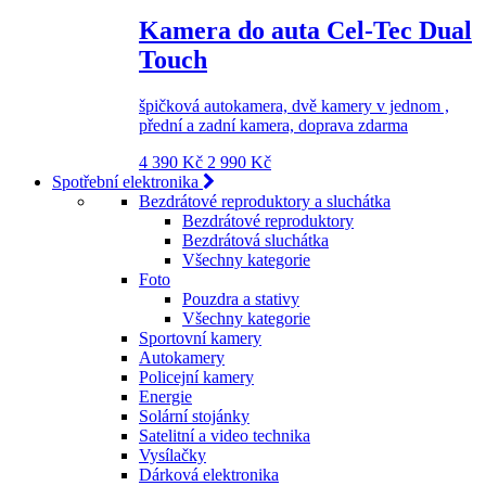
Kamera do auta Cel-Tec Dual
Touch
špičková autokamera, dvě kamery v jednom ,
přední a zadní kamera, doprava zdarma
4 390 Kč
2 990 Kč
Spotřební elektronika
Bezdrátové reproduktory a sluchátka
Bezdrátové reproduktory
Bezdrátová sluchátka
Všechny kategorie
Foto
Pouzdra a stativy
Všechny kategorie
Sportovní kamery
Autokamery
Policejní kamery
Energie
Solární stojánky
Satelitní a video technika
Vysílačky
Dárková elektronika