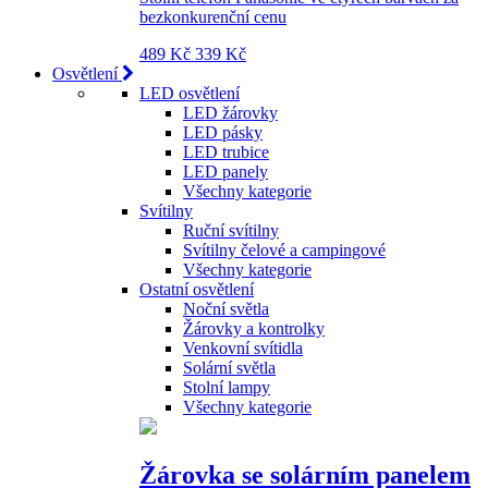
bezkonkurenční cenu
489 Kč
339 Kč
Osvětlení
LED osvětlení
LED žárovky
LED pásky
LED trubice
LED panely
Všechny kategorie
Svítilny
Ruční svítilny
Svítilny čelové a campingové
Všechny kategorie
Ostatní osvětlení
Noční světla
Žárovky a kontrolky
Venkovní svítidla
Solární světla
Stolní lampy
Všechny kategorie
Žárovka se solárním panelem