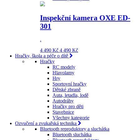
Inspekční kamera OXE ED-
301
.
4 490 Kč
4 490 Kč
Hračky, škola a péče o dítě
Hračky
RC modely
Hlavolamy
Hry
Sportovní hračky
Dětské zbraně
Auta, letadla, lodě
Autodráhy
Hračky pro děti
Stavebnice
Všechny kategorie
Ozvučení a zvukařská technika
Bluetooth reproduktory a sluchátka
Bluetooth sluchátka