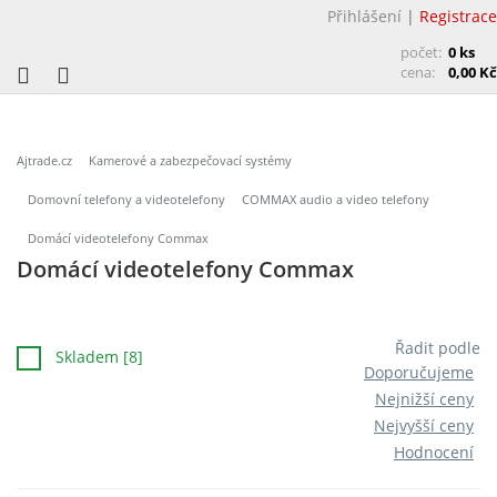
Přihlášení
|
Registrace
počet:
0 ks
cena:
0,00 Kč
Ajtrade.cz
Kamerové a zabezpečovací systémy
Domovní telefony a videotelefony
COMMAX audio a video telefony
Domácí videotelefony Commax
Domácí videotelefony Commax
Řadit podle
Skladem [8]
Doporučujeme
Nejnižší ceny
Nejvyšší ceny
Hodnocení