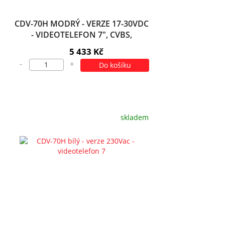
CDV-70H MODRÝ - VERZE 17-30VDC
- VIDEOTELEFON 7", CVBS,
HANDSFREE, 1 VST.
5 433 Kč
-
+
Do košíku
skladem