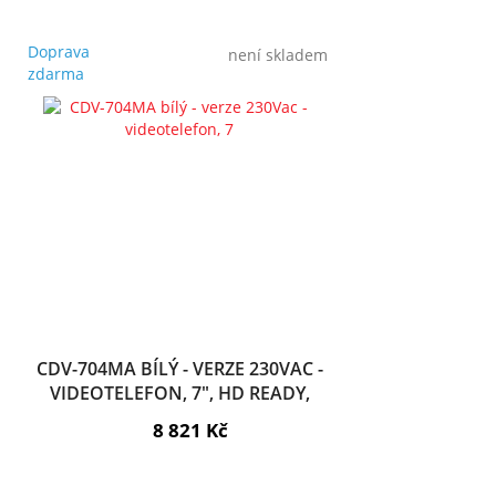
Doprava
není skladem
zdarma
CDV-704MA BÍLÝ - VERZE 230VAC -
VIDEOTELEFON, 7", HD READY,
DOTYK., PAMĚŤ
8 821 Kč