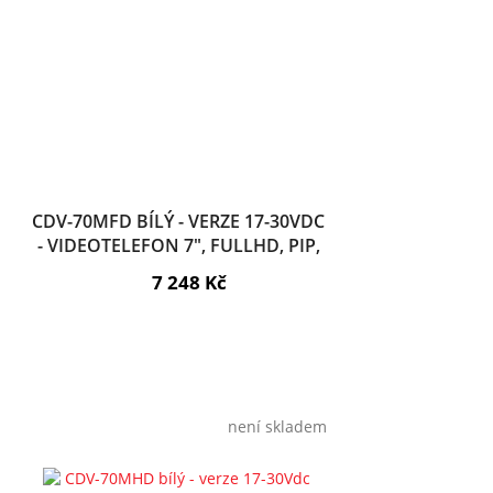
CDV-70MFD BÍLÝ - VERZE 17-30VDC
- VIDEOTELEFON 7", FULLHD, PIP,
DOTYK., PAMĚŤ
7 248 Kč
není skladem