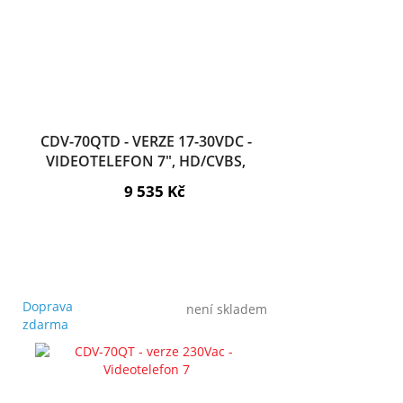
CDV-70QTD - VERZE 17-30VDC -
VIDEOTELEFON 7", HD/CVBS,
DOTYK, PAMĚŤ, MOBILNÍ APLIKACE
9 535 Kč
Doprava
není skladem
zdarma