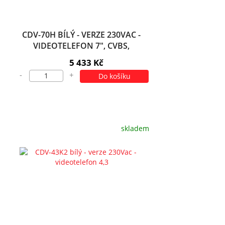
CDV-70H BÍLÝ - VERZE 230VAC -
VIDEOTELEFON 7", CVBS,
HANDSFREE, 1 VST.
5 433 Kč
-
+
Do košíku
skladem