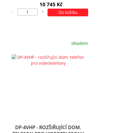
DOTYK, PAMĚŤ, MOBILNÍ APLIKACE
10 745 Kč
-
+
Do košíku
skladem
DP-4VHP - ROZŠIŘUJÍCÍ DOM.