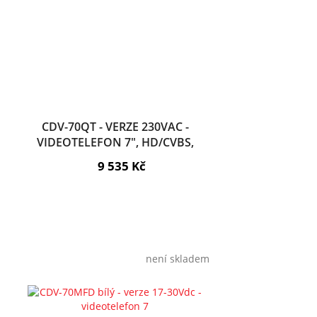
CDV-70QT - VERZE 230VAC -
VIDEOTELEFON 7", HD/CVBS,
DOTYK, PAMĚŤ, MOBILNÍ APLIKACE
9 535 Kč
není skladem