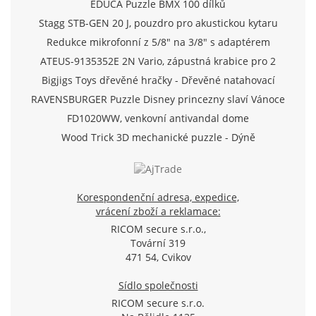
EDUCA Puzzle BMX 100 dílků
Stagg STB-GEN 20 J, pouzdro pro akustickou kytaru
Redukce mikrofonní z 5/8" na 3/8" s adaptérem
ATEUS-9135352E 2N Vario, zápustná krabice pro 2
moduly (Analog/IP)
Bigjigs Toys dřevěné hračky - Dřevěné natahovací
letadlo
RAVENSBURGER Puzzle Disney princezny slaví Vánoce
500 dílků
FD1020WW, venkovní antivandal dome
TVI/AHD/CVI/CVBS kamera 720p, f2.8mm, IR 20m, D-
Wood Trick 3D mechanické puzzle - Dýně
WDR, SView
Korespondenční adresa, expedice,
vrácení zboží a reklamace:
RICOM secure s.r.o.,
Tovární 319
471 54, Cvikov
Sídlo společnosti
RICOM secure s.r.o.