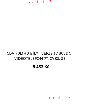
CDV-70MHD BÍLÝ - VERZE 17-30VDC
- VIDEOTELEFON 7", CVBS, SE
SLUCH., 2 VST.
5 433 Kč
není skladem