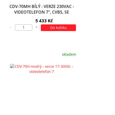
CDV-70MH BÍLÝ - VERZE 230VAC -
VIDEOTELEFON 7", CVBS, SE
SLUCH., 2 VST.
5 433 Kč
-
+
Do košíku
skladem