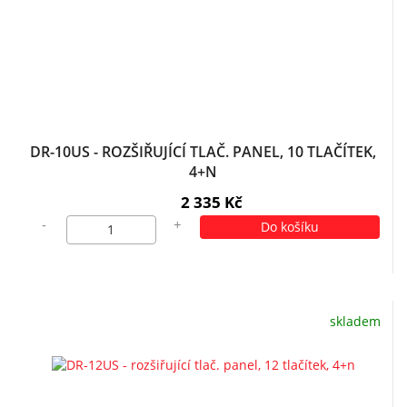
DR-10US - ROZŠIŘUJÍCÍ TLAČ. PANEL, 10 TLAČÍTEK,
4+N
2 335 Kč
-
+
Do košíku
skladem