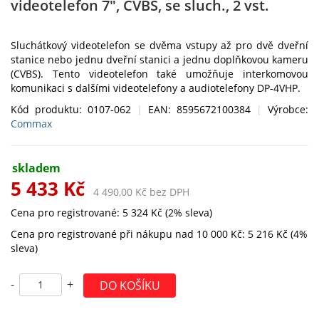
videotelefon 7", CVBS, se sluch., 2 vst.
Sluchátkový videotelefon se dvěma vstupy až pro dvě dveřní
stanice nebo jednu dveřní stanici a jednu doplňkovou kameru
(CVBS). Tento videotelefon také umožňuje interkomovou
komunikaci s dalšími videotelefony a audiotelefony DP-4VHP.
Kód produktu: 0107-062
|
EAN: 8595672100384
|
Výrobce:
Commax
skladem
5 433 Kč
4 490,00 Kč bez DPH
Cena pro registrované: 5 324 Kč (2% sleva)
Cena pro registrované při nákupu nad 10 000 Kč: 5 216 Kč (4%
sleva)
-
+