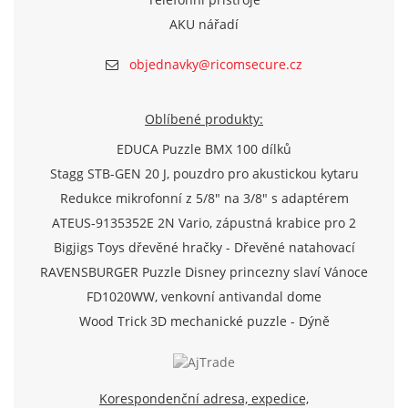
AKU nářadí
objednavky@ricomsecure.cz
Oblíbené produkty:
EDUCA Puzzle BMX 100 dílků
Stagg STB-GEN 20 J, pouzdro pro akustickou kytaru
Redukce mikrofonní z 5/8" na 3/8" s adaptérem
ATEUS-9135352E 2N Vario, zápustná krabice pro 2
moduly (Analog/IP)
Bigjigs Toys dřevěné hračky - Dřevěné natahovací
letadlo
RAVENSBURGER Puzzle Disney princezny slaví Vánoce
500 dílků
FD1020WW, venkovní antivandal dome
TVI/AHD/CVI/CVBS kamera 720p, f2.8mm, IR 20m, D-
Wood Trick 3D mechanické puzzle - Dýně
WDR, SView
Korespondenční adresa, expedice,