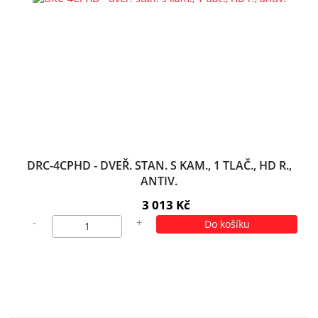
DRC-4CPHD - DVEŘ. STAN. S KAM., 1 TLAČ., HD R.,
ANTIV.
3 013 Kč
-
+
Do košíku