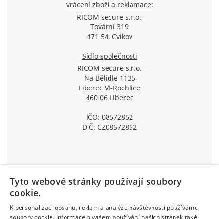
vrácení zboží a reklamace:
RICOM secure s.r.o.,
Tovární 319
471 54, Cvikov
Sídlo společnosti
RICOM secure s.r.o.
Na Bělidle 1135
Liberec VI-Rochlice
460 06 Liberec
IČO: 08572852
DIČ: CZ08572852
Tyto webové stránky používají soubory
Užitečné informace:
cookie.
O nás
K personalizaci obsahu, reklam a analýze návštěvnosti používáme
Pobočky a otevírací doba
soubory cookie. Informace o vašem používání našich stránek také