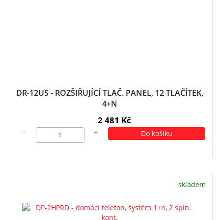
DR-12US - ROZŠIŘUJÍCÍ TLAČ. PANEL, 12 TLAČÍTEK,
4+N
2 481 Kč
-
+
Do košíku
skladem