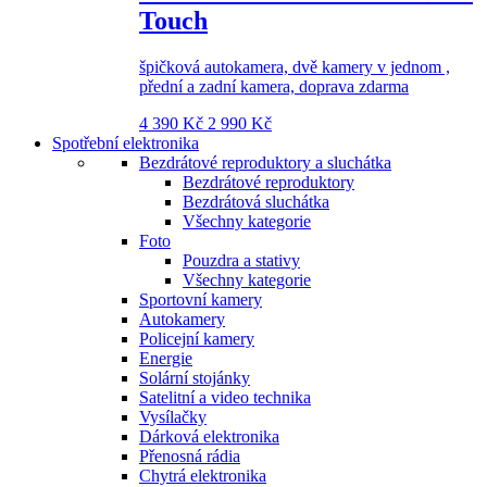
Touch
špičková autokamera, dvě kamery v jednom ,
přední a zadní kamera, doprava zdarma
4 390 Kč
2 990 Kč
Spotřební elektronika
Bezdrátové reproduktory a sluchátka
Bezdrátové reproduktory
Bezdrátová sluchátka
Všechny kategorie
Foto
Pouzdra a stativy
Všechny kategorie
Sportovní kamery
Autokamery
Policejní kamery
Energie
Solární stojánky
Satelitní a video technika
Vysílačky
Dárková elektronika
Přenosná rádia
Chytrá elektronika