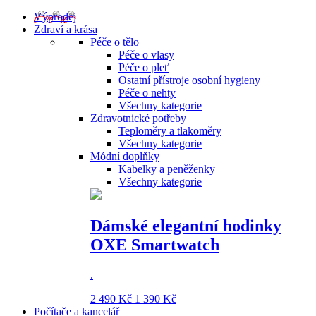
Výprodej
Zdraví a krása
Péče o tělo
Péče o vlasy
Péče o pleť
Ostatní přístroje osobní hygieny
Péče o nehty
Všechny kategorie
Zdravotnické potřeby
Teploměry a tlakoměry
Všechny kategorie
Módní doplňky
Kabelky a peněženky
Všechny kategorie
Dámské elegantní hodinky
OXE Smartwatch
.
2 490 Kč
1 390 Kč
Počítače a kancelář