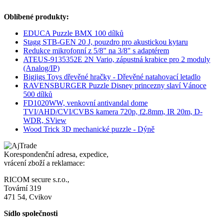
Oblíbené produkty:
EDUCA Puzzle BMX 100 dílků
Stagg STB-GEN 20 J, pouzdro pro akustickou kytaru
Redukce mikrofonní z 5/8" na 3/8" s adaptérem
ATEUS-9135352E 2N Vario, zápustná krabice pro 2 moduly
(Analog/IP)
Bigjigs Toys dřevěné hračky - Dřevěné natahovací letadlo
RAVENSBURGER Puzzle Disney princezny slaví Vánoce
500 dílků
FD1020WW, venkovní antivandal dome
TVI/AHD/CVI/CVBS kamera 720p, f2.8mm, IR 20m, D-
WDR, SView
Wood Trick 3D mechanické puzzle - Dýně
Korespondenční adresa, expedice,
vrácení zboží a reklamace:
RICOM secure s.r.o.,
Tovární 319
471 54, Cvikov
Sídlo společnosti