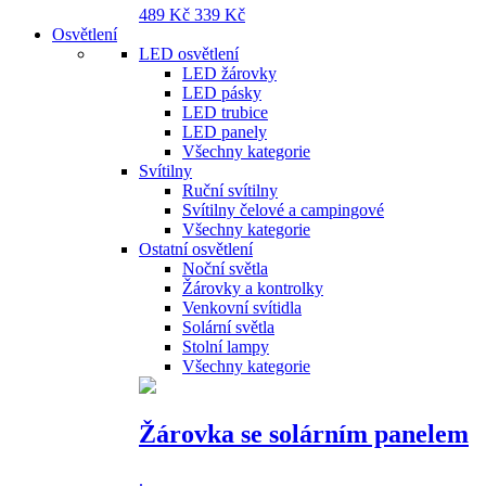
489 Kč
339 Kč
Osvětlení
LED osvětlení
LED žárovky
LED pásky
LED trubice
LED panely
Všechny kategorie
Svítilny
Ruční svítilny
Svítilny čelové a campingové
Všechny kategorie
Ostatní osvětlení
Noční světla
Žárovky a kontrolky
Venkovní svítidla
Solární světla
Stolní lampy
Všechny kategorie
Žárovka se solárním panelem
.