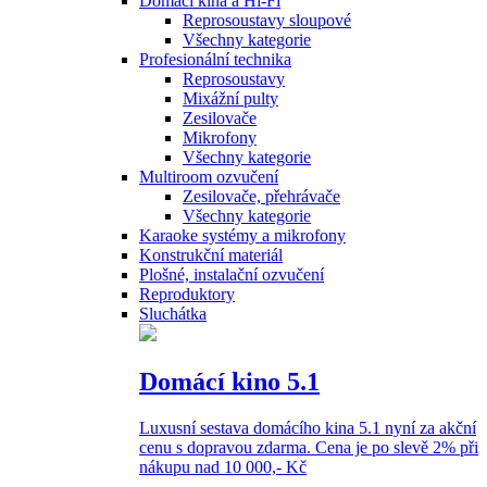
Domácí kina a Hi-Fi
Reprosoustavy sloupové
Všechny kategorie
Profesionální technika
Reprosoustavy
Mixážní pulty
Zesilovače
Mikrofony
Všechny kategorie
Multiroom ozvučení
Zesilovače, přehrávače
Všechny kategorie
Karaoke systémy a mikrofony
Konstrukční materiál
Plošné, instalační ozvučení
Reproduktory
Sluchátka
Domácí kino 5.1
Luxusní sestava domácího kina 5.1 nyní za akční
cenu s dopravou zdarma. Cena je po slevě 2% při
nákupu nad 10 000,- Kč