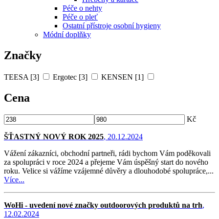
Péče o nehty
Péče o pleť
Ostatní přístroje osobní hygieny
Módní doplňky
Značky
TEESA [3]
Ergotec [3]
KENSEN [1]
Cena
Kč
ŠŤASTNÝ NOVÝ ROK 2025
, 20.12.2024
Vážení zákazníci, obchodní partneři, rádi bychom Vám poděkovali
za spolupráci v roce 2024 a přejeme Vám úspěšný start do nového
roku. Velice si vážíme vzájemné důvěry a dlouhodobé spolupráce,...
Více...
WoHi - uvedení nové značky outdoorových produktů na trh
,
12.02.2024