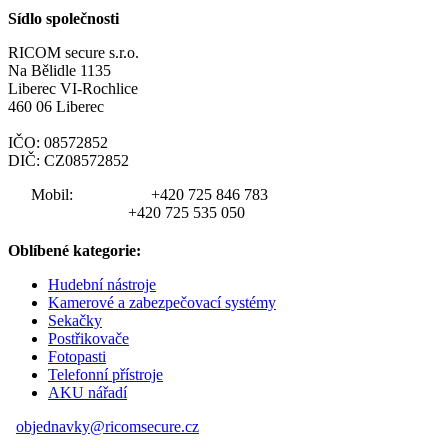
Sídlo společnosti
RICOM secure s.r.o.
Na Bělidle 1135
Liberec VI-Rochlice
460 06 Liberec
IČO: 08572852
DIČ: CZ08572852
Mobil:
+420 725 846 783
+420 725 535 050
Oblíbené kategorie:
Hudební nástroje
Kamerové a zabezpečovací systémy
Sekačky
Postřikovače
Fotopasti
Telefonní přístroje
AKU nářadí
objednavky@ricomsecure.cz