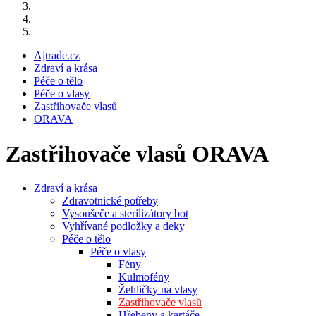
Ajtrade.cz
Zdraví a krása
Péče o tělo
Péče o vlasy
Zastřihovače vlasů
ORAVA
Zastřihovače vlasů ORAVA
Zdraví a krása
Zdravotnické potřeby
Vysoušeče a sterilizátory bot
Vyhřívané podložky a deky
Péče o tělo
Péče o vlasy
Fény
Kulmofény
Žehličky na vlasy
Zastřihovače vlasů
Hřebeny a kartáče