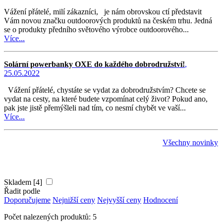
Vážení přátelé, milí zákazníci, je nám obrovskou ctí představit
Vám novou značku outdoorových produktů na českém trhu. Jedná
se o produkty předního světového výrobce outdoorového...
Více...
Solární powerbanky OXE do každého dobrodružství!
,
25.05.2022
Vážení přátelé, chystáte se vydat za dobrodružstvím? Chcete se
vydat na cesty, na které budete vzpomínat celý život? Pokud ano,
pak jste jistě přemýšleli nad tím, co nesmí chybět ve vaší...
Více...
Všechny novinky
Skladem [4]
Řadit podle
Doporučujeme
Nejnižší ceny
Nejvyšší ceny
Hodnocení
Počet nalezených produktů: 5