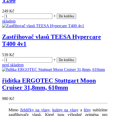
T200
249 Kč
-
+
Do košíku
skladem
Zastřihovač vlasů TEESA Hypercare
T400 4v1
539 Kč
-
+
Do košíku
není skladem
řidítka ERGOTEC Stuttgart Moon
Cruiser 31,8mm, 610mm
980 Kč
Mimo
žehličky na vlasy
,
kulmy na vlasy
a
fény
nabízíme
zastřihovače vlasů. Které jsou výhodné zejména pro