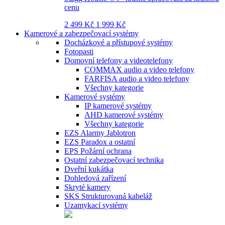
cenu
2 499 Kč
1 999 Kč
Kamerové a zabezpečovací systémy
Docházkové a přístupové systémy
Fotopasti
Domovní telefony a videotelefony
COMMAX audio a video telefony
FARFISA audio a video telefony
Všechny kategorie
Kamerové systémy
IP kamerové systémy
AHD kamerové systémy
Všechny kategorie
EZS Alarmy Jablotron
EZS Paradox a ostatní
EPS Požární ochrana
Ostatní zabezpečovací technika
Dveřní kukátka
Dohledová zařízení
Skryté kamery
SKS Strukturovaná kabeláž
Uzamykací systémy