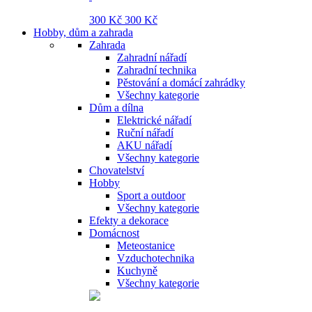
300 Kč
300 Kč
Hobby, dům a zahrada
Zahrada
Zahradní nářadí
Zahradní technika
Pěstování a domácí zahrádky
Všechny kategorie
Dům a dílna
Elektrické nářadí
Ruční nářadí
AKU nářadí
Všechny kategorie
Chovatelství
Hobby
Sport a outdoor
Všechny kategorie
Efekty a dekorace
Domácnost
Meteostanice
Vzduchotechnika
Kuchyně
Všechny kategorie