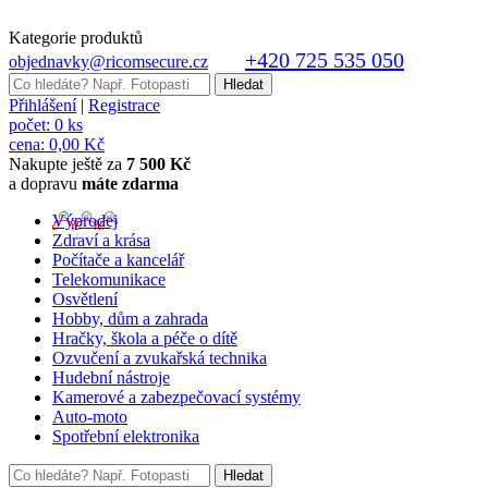
Kategorie produktů
+420 725 535 050
objednavky@ricomsecure.cz
Přihlášení
|
Registrace
počet:
0 ks
cena:
0,00 Kč
Nakupte ještě za
7 500 Kč
a dopravu
máte zdarma
Výprodej
Zdraví a krása
Počítače a kancelář
Telekomunikace
Osvětlení
Hobby, dům a zahrada
Hračky, škola a péče o dítě
Ozvučení a zvukařská technika
Hudební nástroje
Kamerové a zabezpečovací systémy
Auto-moto
Spotřební elektronika