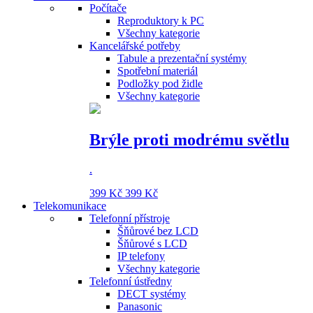
Počítače
Reproduktory k PC
Všechny kategorie
Kancelářské potřeby
Tabule a prezentační systémy
Spotřební materiál
Podložky pod židle
Všechny kategorie
Brýle proti modrému světlu
.
399 Kč
399 Kč
Telekomunikace
Telefonní přístroje
Šňůrové bez LCD
Šňůrové s LCD
IP telefony
Všechny kategorie
Telefonní ústředny
DECT systémy
Panasonic