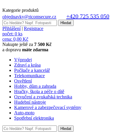
Kategorie produktů
+420 725 535 050
objednavky@ricomsecure.cz
Přihlášení
|
Registrace
počet:
0 ks
cena:
0,00 Kč
Nakupte ještě za
7 500 Kč
a dopravu
máte zdarma
Výprodej
Zdraví a krása
Počítače a kancelář
Telekomunikace
Osvětlení
Hobby, dům a zahrada
Hračky, škola a péče o dítě
Ozvučení a zvukařská technika
Hudební nástroje
Kamerové a zabezpečovací systémy
Auto-moto
Spotřební elektronika