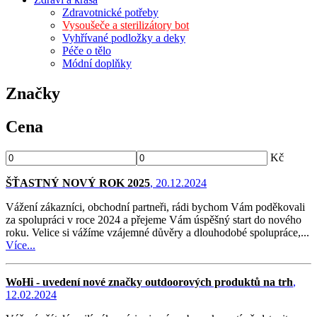
Zdravotnické potřeby
Vysoušeče a sterilizátory bot
Vyhřívané podložky a deky
Péče o tělo
Módní doplňky
Značky
Cena
Kč
ŠŤASTNÝ NOVÝ ROK 2025
, 20.12.2024
Vážení zákazníci, obchodní partneři, rádi bychom Vám poděkovali
za spolupráci v roce 2024 a přejeme Vám úspěšný start do nového
roku. Velice si vážíme vzájemné důvěry a dlouhodobé spolupráce,...
Více...
WoHi - uvedení nové značky outdoorových produktů na trh
,
12.02.2024