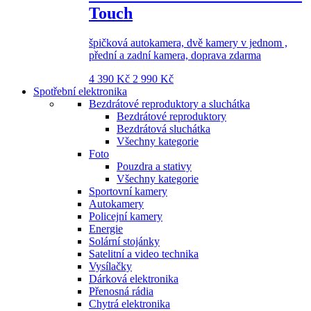
Touch
špičková autokamera, dvě kamery v jednom ,
přední a zadní kamera, doprava zdarma
4 390 Kč
2 990 Kč
Spotřební elektronika
Bezdrátové reproduktory a sluchátka
Bezdrátové reproduktory
Bezdrátová sluchátka
Všechny kategorie
Foto
Pouzdra a stativy
Všechny kategorie
Sportovní kamery
Autokamery
Policejní kamery
Energie
Solární stojánky
Satelitní a video technika
Vysílačky
Dárková elektronika
Přenosná rádia
Chytrá elektronika