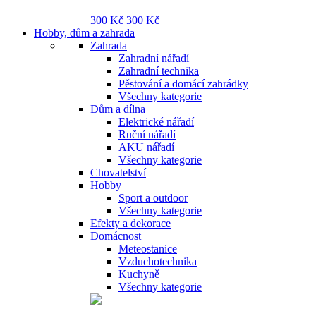
300 Kč
300 Kč
Hobby, dům a zahrada
Zahrada
Zahradní nářadí
Zahradní technika
Pěstování a domácí zahrádky
Všechny kategorie
Dům a dílna
Elektrické nářadí
Ruční nářadí
AKU nářadí
Všechny kategorie
Chovatelství
Hobby
Sport a outdoor
Všechny kategorie
Efekty a dekorace
Domácnost
Meteostanice
Vzduchotechnika
Kuchyně
Všechny kategorie