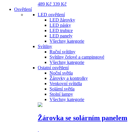
489 Kč
339 Kč
Osvětlení
LED osvětlení
LED žárovky
LED pásky
LED trubice
LED panely
Všechny kategorie
Svítilny
Ruční svítilny
Svítilny čelové a campingové
Všechny kategorie
Ostatní osvětlení
Noční světla
Žárovky a kontrolky
Venkovní svítidla
Solární světla
Stolní lampy
Všechny kategorie
Žárovka se solárním panelem
.