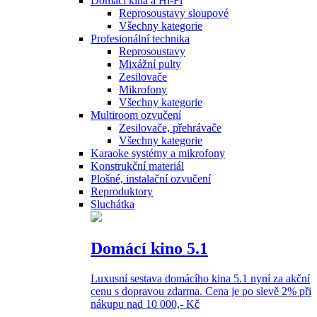
Domácí kina a Hi-Fi
Reprosoustavy sloupové
Všechny kategorie
Profesionální technika
Reprosoustavy
Mixážní pulty
Zesilovače
Mikrofony
Všechny kategorie
Multiroom ozvučení
Zesilovače, přehrávače
Všechny kategorie
Karaoke systémy a mikrofony
Konstrukční materiál
Plošné, instalační ozvučení
Reproduktory
Sluchátka
Domácí kino 5.1
Luxusní sestava domácího kina 5.1 nyní za akční
cenu s dopravou zdarma. Cena je po slevě 2% při
nákupu nad 10 000,- Kč