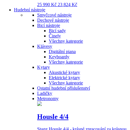
25 990 Kč
23 824 Kč
Hudební nástroje
Smyčcové nástroje
Dechové nástroje
Bicí nástroje
Bicí sady
Činely
Všechny kategorie
Klávesy
Digitální piana
Keyboardy
Všechny kategorie
Kytary
Akustické kytary
Elektrické kytary
Všechny kategorie
Ostatní hudební příslušenství
Ladičky
Metronomy
Housle 4/4
Stagg Housle 4/4 - krásné zpracování za krásnou