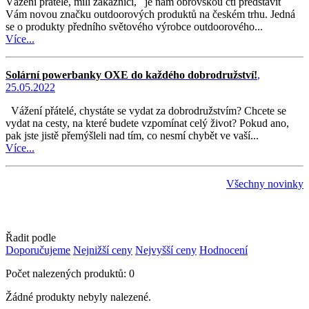
Vážení přátelé, milí zákazníci, je nám obrovskou ctí představit
Vám novou značku outdoorových produktů na českém trhu. Jedná
se o produkty předního světového výrobce outdoorového...
Více...
Solární powerbanky OXE do každého dobrodružství!
,
25.05.2022
Vážení přátelé, chystáte se vydat za dobrodružstvím? Chcete se
vydat na cesty, na které budete vzpomínat celý život? Pokud ano,
pak jste jistě přemýšleli nad tím, co nesmí chybět ve vaší...
Více...
Všechny novinky
Řadit podle
Doporučujeme
Nejnižší ceny
Nejvyšší ceny
Hodnocení
Počet nalezených produktů: 0
Žádné produkty nebyly nalezené.