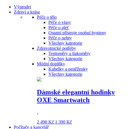
Výprodej
Zdraví a krása
Péče o tělo
Péče o vlasy
Péče o pleť
Ostatní přístroje osobní hygieny
Péče o nehty
Všechny kategorie
Zdravotnické potřeby
Teploměry a tlakoměry
Všechny kategorie
Módní doplňky
Kabelky a peněženky
Všechny kategorie
Dámské elegantní hodinky
OXE Smartwatch
.
2 490 Kč
1 390 Kč
Počítače a kancelář