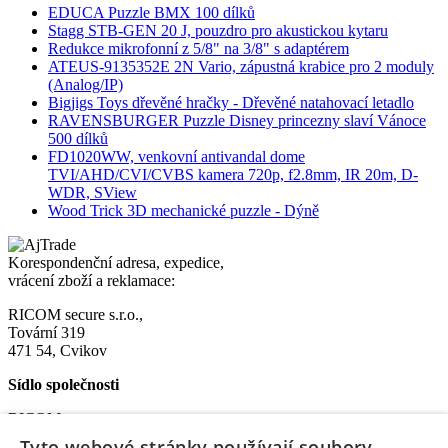
EDUCA Puzzle BMX 100 dílků
Stagg STB-GEN 20 J, pouzdro pro akustickou kytaru
Redukce mikrofonní z 5/8" na 3/8" s adaptérem
ATEUS-9135352E 2N Vario, zápustná krabice pro 2 moduly
(Analog/IP)
Bigjigs Toys dřevěné hračky - Dřevěné natahovací letadlo
RAVENSBURGER Puzzle Disney princezny slaví Vánoce
500 dílků
FD1020WW, venkovní antivandal dome
TVI/AHD/CVI/CVBS kamera 720p, f2.8mm, IR 20m, D-
WDR, SView
Wood Trick 3D mechanické puzzle - Dýně
Korespondenční adresa, expedice,
vrácení zboží a reklamace:
RICOM secure s.r.o.,
Tovární 319
471 54, Cvikov
Sídlo společnosti
RICOM secure s.r.o.
Na Bělidle 1135
Tyto webové stránky používají soubory