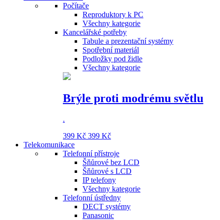
Počítače
Reproduktory k PC
Všechny kategorie
Kancelářské potřeby
Tabule a prezentační systémy
Spotřební materiál
Podložky pod židle
Všechny kategorie
Brýle proti modrému světlu
.
399 Kč
399 Kč
Telekomunikace
Telefonní přístroje
Šňůrové bez LCD
Šňůrové s LCD
IP telefony
Všechny kategorie
Telefonní ústředny
DECT systémy
Panasonic