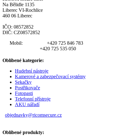
Na Bělidle 1135
Liberec VI-Rochlice
460 06 Liberec
IČO: 08572852
DIČ: CZ08572852
Mobil:
+420 725 846 783
+420 725 535 050
Oblíbené kategorie:
Hudební nástroje
Kamerové a zabezpečovací systémy
Sekačky
Postřikovače
Fotopasti
Telefonní přístroje
AKU nářadí
objednavky@ricomsecure.cz
Oblíbené produkty: