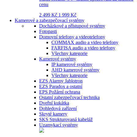
cenu
2 499 Kč
1 999 Kč
Kamerové a zabezpečovací systémy
Docházkové a přístupové systémy
Fotopasti
Domovní telefony a videotelefony
COMMAX audio a video telefony
FARFISA audio a video telefony
Všechny kategorie
Kamerové systémy
IP kamerové systémy
AHD kamerové systémy
Všechny kategorie
EZS Alarmy Jablotron
EZS Paradox a ostatní
EPS Požární ochrana
Ostatní zabezpečovací technika
Dveřní kukátka
Dohledová zařízení
Skryté kamery
SKS Strukturovaná kabeláž
Uzamykací systémy