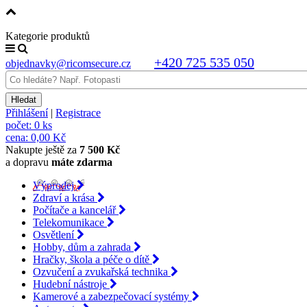
Kategorie produktů
+420 725 535 050
objednavky@ricomsecure.cz
Přihlášení
|
Registrace
počet:
0 ks
cena:
0,00 Kč
Nakupte ještě za
7 500 Kč
a dopravu
máte zdarma
Výprodej
Zdraví a krása
Počítače a kancelář
Telekomunikace
Osvětlení
Hobby, dům a zahrada
Hračky, škola a péče o dítě
Ozvučení a zvukařská technika
Hudební nástroje
Kamerové a zabezpečovací systémy