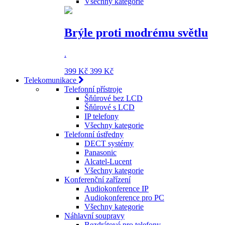
Všechny kategorie
Brýle proti modrému světlu
.
399 Kč
399 Kč
Telekomunikace
Telefonní přístroje
Šňůrové bez LCD
Šňůrové s LCD
IP telefony
Všechny kategorie
Telefonní ústředny
DECT systémy
Panasonic
Alcatel-Lucent
Všechny kategorie
Konferenční zařízení
Audiokonference IP
Audiokonference pro PC
Všechny kategorie
Náhlavní soupravy
Bezdrátové pro telefony