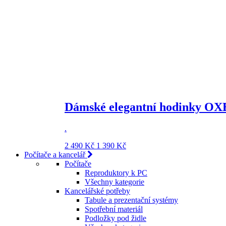
Dámské elegantní hodinky OX
.
2 490 Kč
1 390 Kč
Počítače a kancelář
Počítače
Reproduktory k PC
Všechny kategorie
Kancelářské potřeby
Tabule a prezentační systémy
Spotřební materiál
Podložky pod židle