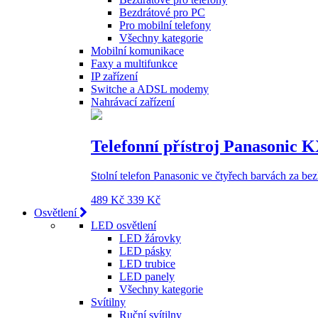
Bezdrátové pro PC
Pro mobilní telefony
Všechny kategorie
Mobilní komunikace
Faxy a multifunkce
IP zařízení
Switche a ADSL modemy
Nahrávací zařízení
Telefonní přístroj Panasonic 
Stolní telefon Panasonic ve čtyřech barvách za b
489 Kč
339 Kč
Osvětlení
LED osvětlení
LED žárovky
LED pásky
LED trubice
LED panely
Všechny kategorie
Svítilny
Ruční svítilny