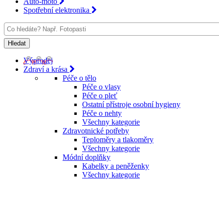
Auto-moto
Spotřební elektronika
Výprodej
Zdraví a krása
Péče o tělo
Péče o vlasy
Péče o pleť
Ostatní přístroje osobní hygieny
Péče o nehty
Všechny kategorie
Zdravotnické potřeby
Teploměry a tlakoměry
Všechny kategorie
Módní doplňky
Kabelky a peněženky
Všechny kategorie