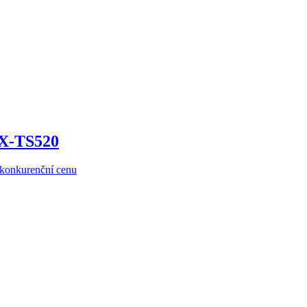
KX-TS520
ezkonkurenční cenu