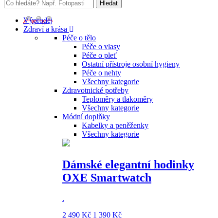
Výprodej
Zdraví a krása
Péče o tělo
Péče o vlasy
Péče o pleť
Ostatní přístroje osobní hygieny
Péče o nehty
Všechny kategorie
Zdravotnické potřeby
Teploměry a tlakoměry
Všechny kategorie
Módní doplňky
Kabelky a peněženky
Všechny kategorie
Dámské elegantní hodinky
OXE Smartwatch
.
2 490 Kč
1 390 Kč