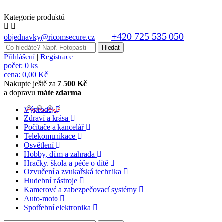
Kategorie produktů
+420 725 535 050
objednavky@ricomsecure.cz
Přihlášení
|
Registrace
počet:
0 ks
cena:
0,00 Kč
Nakupte ještě za
7 500 Kč
a dopravu
máte zdarma
Výprodej
Zdraví a krása
Počítače a kancelář
Telekomunikace
Osvětlení
Hobby, dům a zahrada
Hračky, škola a péče o dítě
Ozvučení a zvukařská technika
Hudební nástroje
Kamerové a zabezpečovací systémy
Auto-moto
Spotřební elektronika