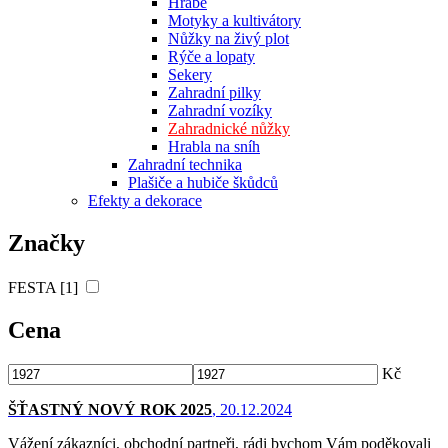
Hrábě
Motyky a kultivátory
Nůžky na živý plot
Rýče a lopaty
Sekery
Zahradní pilky
Zahradní vozíky
Zahradnické nůžky
Hrabla na sníh
Zahradní technika
Plašiče a hubiče škůdců
Efekty a dekorace
Značky
FESTA [1]
Cena
Kč
ŠŤASTNÝ NOVÝ ROK 2025
, 20.12.2024
Vážení zákazníci, obchodní partneři, rádi bychom Vám poděkovali