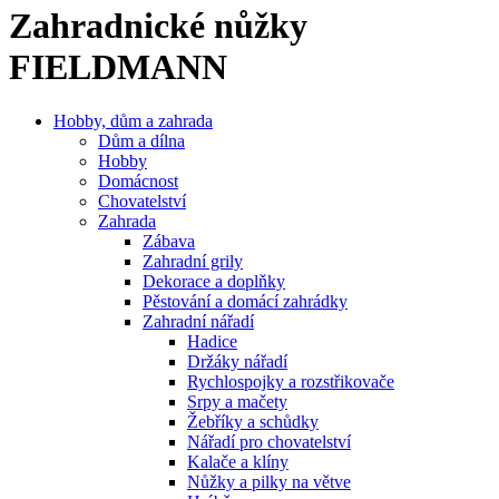
Zahradnické nůžky
FIELDMANN
Hobby, dům a zahrada
Dům a dílna
Hobby
Domácnost
Chovatelství
Zahrada
Zábava
Zahradní grily
Dekorace a doplňky
Pěstování a domácí zahrádky
Zahradní nářadí
Hadice
Držáky nářadí
Rychlospojky a rozstřikovače
Srpy a mačety
Žebříky a schůdky
Nářadí pro chovatelství
Kalače a klíny
Nůžky a pilky na větve