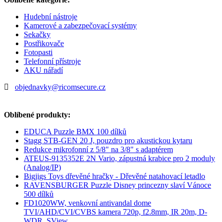
Hudební nástroje
Kamerové a zabezpečovací systémy
Sekačky
Postřikovače
Fotopasti
Telefonní přístroje
AKU nářadí
objednavky@ricomsecure.cz
Oblíbené produkty:
EDUCA Puzzle BMX 100 dílků
Stagg STB-GEN 20 J, pouzdro pro akustickou kytaru
Redukce mikrofonní z 5/8" na 3/8" s adaptérem
ATEUS-9135352E 2N Vario, zápustná krabice pro 2 moduly
(Analog/IP)
Bigjigs Toys dřevěné hračky - Dřevěné natahovací letadlo
RAVENSBURGER Puzzle Disney princezny slaví Vánoce
500 dílků
FD1020WW, venkovní antivandal dome
TVI/AHD/CVI/CVBS kamera 720p, f2.8mm, IR 20m, D-
WDR, SView