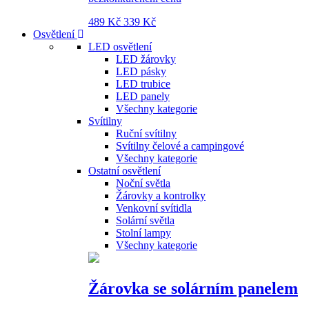
489 Kč
339 Kč
Osvětlení
LED osvětlení
LED žárovky
LED pásky
LED trubice
LED panely
Všechny kategorie
Svítilny
Ruční svítilny
Svítilny čelové a campingové
Všechny kategorie
Ostatní osvětlení
Noční světla
Žárovky a kontrolky
Venkovní svítidla
Solární světla
Stolní lampy
Všechny kategorie
Žárovka se solárním panelem