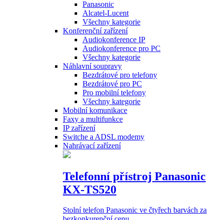
Panasonic
Alcatel-Lucent
Všechny kategorie
Konferenční zařízení
Audiokonference IP
Audiokonference pro PC
Všechny kategorie
Náhlavní soupravy
Bezdrátové pro telefony
Bezdrátové pro PC
Pro mobilní telefony
Všechny kategorie
Mobilní komunikace
Faxy a multifunkce
IP zařízení
Switche a ADSL modemy
Nahrávací zařízení
Telefonní přístroj Panasonic
KX-TS520
Stolní telefon Panasonic ve čtyřech barvách za
bezkonkurenční cenu