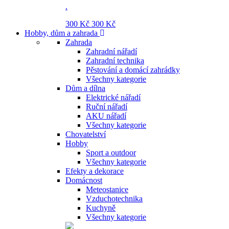
.
300 Kč
300 Kč
Hobby, dům a zahrada
Zahrada
Zahradní nářadí
Zahradní technika
Pěstování a domácí zahrádky
Všechny kategorie
Dům a dílna
Elektrické nářadí
Ruční nářadí
AKU nářadí
Všechny kategorie
Chovatelství
Hobby
Sport a outdoor
Všechny kategorie
Efekty a dekorace
Domácnost
Meteostanice
Vzduchotechnika
Kuchyně
Všechny kategorie