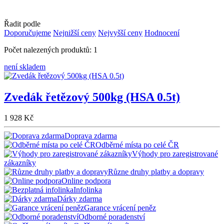
Řadit podle
Doporučujeme
Nejnižší ceny
Nejvyšší ceny
Hodnocení
Počet nalezených produktů: 1
není skladem
Zvedák řetězový 500kg (HSA 0.5t)
1 928 Kč
Doprava zdarma
Odběrné místa po celé ČR
Výhody pro zaregistrované
zákazníky
Různe druhy platby a dopravy
Online podpora
Infolinka
Dárky zdarma
Garance vrácení peněz
Odborné poradenství