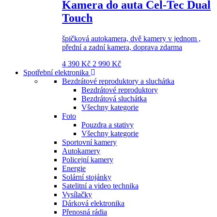
Kamera do auta Cel-Tec Dual
Touch
špičková autokamera, dvě kamery v jednom ,
přední a zadní kamera, doprava zdarma
4 390 Kč
2 990 Kč
Spotřební elektronika
Bezdrátové reproduktory a sluchátka
Bezdrátové reproduktory
Bezdrátová sluchátka
Všechny kategorie
Foto
Pouzdra a stativy
Všechny kategorie
Sportovní kamery
Autokamery
Policejní kamery
Energie
Solární stojánky
Satelitní a video technika
Vysílačky
Dárková elektronika
Přenosná rádia