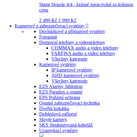
Stagg Housle 4/4 - krásné zpracování za krásnou
cenu
2 499 Kč
1 999 Kč
Kamerové a zabezpečovací systémy
Docházkové a přístupové systémy
Fotopasti
Domovní telefony a videotelefony
COMMAX audio a video telefony
FARFISA audio a video telefony
Všechny kategorie
Kamerové systémy
IP kamerové systémy
AHD kamerové systémy
Všechny kategorie
EZS Alarmy Jablotron
EZS Paradox a ostatní
EPS Požární ochrana
Ostatní zabezpečovací technika
Dveřní kukátka
Dohledová zařízení
Skryté kamery
SKS Strukturovaná kabeláž
Uzamykací systémy