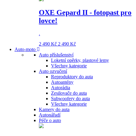
OXE Gepard II - fotopast pro
lovce!
.
2 490 Kč
2 490 Kč
Auto-moto
Auto příslušenství
Loketní opěrky, plastové lemy
Všechny kategorie
Auto ozvučení
Reproduktory do auta
Autoantény
Autorádia
Zesilovače do auta
Subwoofery do auta
Všechny kategorie
Kamery do auta
Autonářadí
Péče o auto