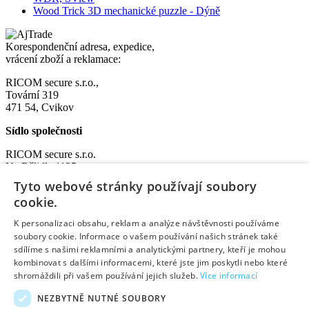
Wood Trick 3D mechanické puzzle - Dýně
Korespondenční adresa, expedice,
vrácení zboží a reklamace:
RICOM secure s.r.o.,
Tovární 319
471 54, Cvikov
Sídlo společnosti
RICOM secure s.r.o.
Na Bělidle 1135
Liberec VI-Rochlice
Tyto webové stránky používají soubory
460 06 Liberec
cookie.
IČO: 08572852
K personalizaci obsahu, reklam a analýze návštěvnosti používáme
DIČ: CZ08572852
soubory cookie. Informace o vašem používání našich stránek také
sdílíme s našimi reklamními a analytickými partnery, kteří je mohou
Užitečné informace:
kombinovat s dalšími informacemi, které jste jim poskytli nebo které
shromáždili při vašem používání jejich služeb.
Více informací
O nás
Pobočky a otevírací doba
NEZBYTNĚ NUTNÉ SOUBORY