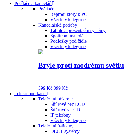
Počítače a kancelář
Počítače
Reproduktory k PC
Všechny kategorie
Kancelářské potřeby
Tabule a prezentační systémy
Spotřební materiál
Podložky pod židle
Všechny kategorie
Brýle proti modrému světlu
.
399 Kč
399 Kč
Telekomunikace
Telefonní přístroje
Šňůrové bez LCD
Šňůrové s LCD
IP telefony
Všechny kategorie
Telefonní ústředny
DECT systémy