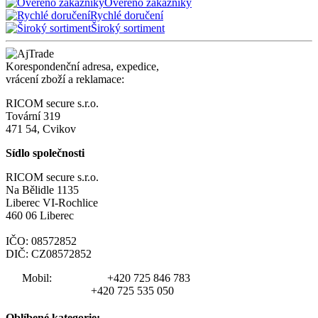
Ověřeno zákazníky
Rychlé doručení
Široký sortiment
Korespondenční adresa, expedice,
vrácení zboží a reklamace:
RICOM secure s.r.o.
Tovární 319
471 54, Cvikov
Sídlo společnosti
RICOM secure s.r.o.
Na Bělidle 1135
Liberec VI-Rochlice
460 06 Liberec
IČO: 08572852
DIČ: CZ08572852
Mobil:
+420 725 846 783
+420 725 535 050
Oblíbené kategorie: