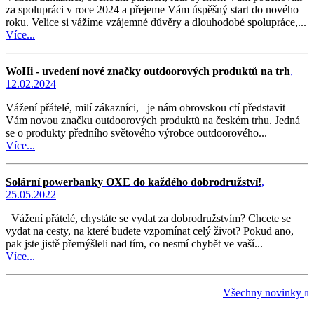
za spolupráci v roce 2024 a přejeme Vám úspěšný start do nového
roku. Velice si vážíme vzájemné důvěry a dlouhodobé spolupráce,...
Více...
WoHi - uvedení nové značky outdoorových produktů na trh
,
12.02.2024
Vážení přátelé, milí zákazníci, je nám obrovskou ctí představit
Vám novou značku outdoorových produktů na českém trhu. Jedná
se o produkty předního světového výrobce outdoorového...
Více...
Solární powerbanky OXE do každého dobrodružství!
,
25.05.2022
Vážení přátelé, chystáte se vydat za dobrodružstvím? Chcete se
vydat na cesty, na které budete vzpomínat celý život? Pokud ano,
pak jste jistě přemýšleli nad tím, co nesmí chybět ve vaší...
Více...
Všechny novinky