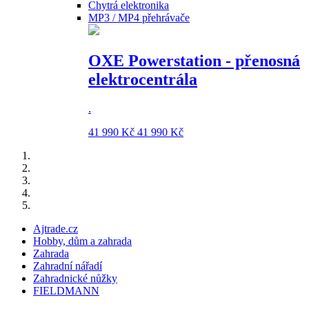
Chytrá elektronika
MP3 / MP4 přehrávače
OXE Powerstation - přenosná
elektrocentrála
.
41 990 Kč
41 990 Kč
Ajtrade.cz
Hobby, dům a zahrada
Zahrada
Zahradní nářadí
Zahradnické nůžky
FIELDMANN