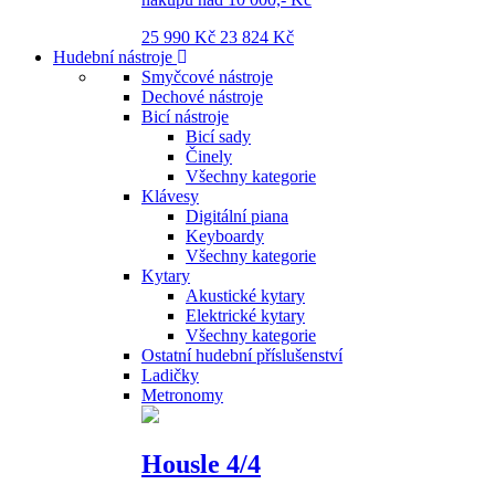
25 990 Kč
23 824 Kč
Hudební nástroje
Smyčcové nástroje
Dechové nástroje
Bicí nástroje
Bicí sady
Činely
Všechny kategorie
Klávesy
Digitální piana
Keyboardy
Všechny kategorie
Kytary
Akustické kytary
Elektrické kytary
Všechny kategorie
Ostatní hudební příslušenství
Ladičky
Metronomy
Housle 4/4