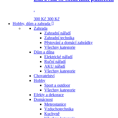
.
300 Kč
300 Kč
Hobby, dům a zahrada
Zahrada
Zahradní nářadí
Zahradní technika
Pěstování a domácí zahrádky
Všechny kategorie
Dům a dílna
Elektrické nářadí
Ruční nářadí
AKU nářadí
Všechny kategorie
Chovatelství
Hobby
Sport a outdoor
Všechny kategorie
Efekty a dekorace
Domácnost
Meteostanice
Vzduchotechnika
Kuchyně