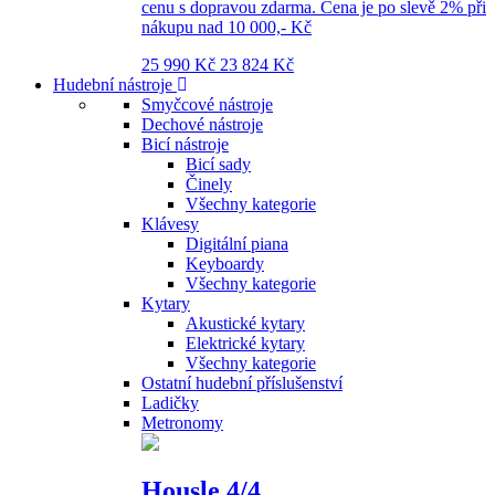
cenu s dopravou zdarma. Cena je po slevě 2% při
nákupu nad 10 000,- Kč
25 990 Kč
23 824 Kč
Hudební nástroje
Smyčcové nástroje
Dechové nástroje
Bicí nástroje
Bicí sady
Činely
Všechny kategorie
Klávesy
Digitální piana
Keyboardy
Všechny kategorie
Kytary
Akustické kytary
Elektrické kytary
Všechny kategorie
Ostatní hudební příslušenství
Ladičky
Metronomy
Housle 4/4