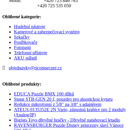
Mobil:
+420 725 846 783
+420 725 535 050
Oblíbené kategorie:
Hudební nástroje
Kamerové a zabezpečovací systémy
Sekačky
Postřikovače
Fotopasti
Telefonní přístroje
AKU nářadí
objednavky@ricomsecure.cz
Oblíbené produkty:
EDUCA Puzzle BMX 100 dílků
Stagg STB-GEN 20 J, pouzdro pro akustickou kytaru
Redukce mikrofonní z 5/8" na 3/8" s adaptérem
ATEUS-9135352E 2N Vario, zápustná krabice pro 2 moduly
(Analog/IP)
Bigjigs Toys dřevěné hračky - Dřevěné natahovací letadlo
RAVENSBURGER Puzzle Disney princezny slaví Vánoce