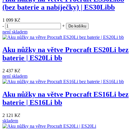
(bez baterie a nabíječky) | ES30Libb
1 099 Kč
-
+
Do košíku
není skladem
Aku nůžky na větve Procraft ES20Li bez
baterie | ES20Li bb
2 437 Kč
není skladem
Aku nůžky na větve Procraft ES16Li bez
baterie | ES16Li bb
2 121 Kč
skladem