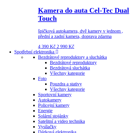
Kamera do auta Cel-Tec Dual
Touch
špičková autokamera, dvě kamery v jednom ,
přední a zadní kamera, doprava zdarma
4 390 Kč
2 990 Kč
Spotřební elektronika
Bezdrátové reproduktory a sluchátka
Bezdrátové reproduktory
Bezdrátová sluchátka
Všechny kategorie
Foto
Pouzdra a stativy
Všechny kategorie
Sportovní kamery
Autokamery
Policejní kamery
Energie
Solární stojánky
Satelitní a video technika
Vysílačky
Dárková elektronika