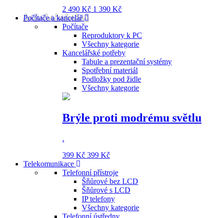
2 490 Kč
1 390 Kč
Počítače a kancelář
Počítače
Reproduktory k PC
Všechny kategorie
Kancelářské potřeby
Tabule a prezentační systémy
Spotřební materiál
Podložky pod židle
Všechny kategorie
Brýle proti modrému světlu
.
399 Kč
399 Kč
Telekomunikace
Telefonní přístroje
Šňůrové bez LCD
Šňůrové s LCD
IP telefony
Všechny kategorie
Telefonní ústředny