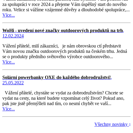
za spolupráci v roce 2024 a přejeme Vám úspěšný start do nového
roku. Velice si vážíme vzájemné důvěry a dlouhodobé spolupráce,...
Více...
WoHi - uvedení nové značky outdoorových produktů na trh
,
12.02.2024
Vážení přátelé, milí zákazníci, je nám obrovskou ctí představit
Vám novou značku outdoorových produktů na českém trhu. Jedná
se o produkty předního světového výrobce outdoorového...
Více...
Solární powerbanky OXE do každého dobrodružství!
,
25.05.2022
Vážení přátelé, chystáte se vydat za dobrodružstvím? Chcete se
vydat na cesty, na které budete vzpomínat celý život? Pokud ano,
pak jste jistě přemýšleli nad tím, co nesmí chybět ve vaší...
Více...
Všechny novinky