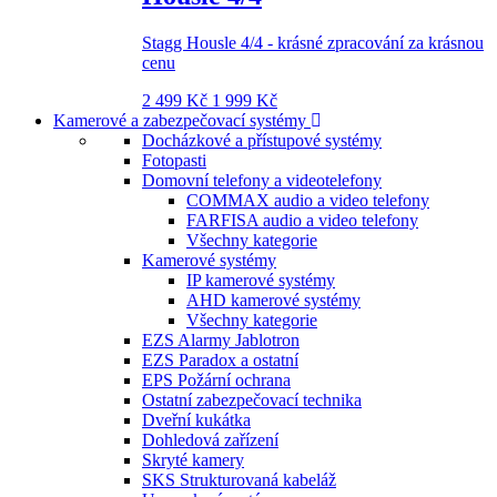
Stagg Housle 4/4 - krásné zpracování za krásnou
cenu
2 499 Kč
1 999 Kč
Kamerové a zabezpečovací systémy
Docházkové a přístupové systémy
Fotopasti
Domovní telefony a videotelefony
COMMAX audio a video telefony
FARFISA audio a video telefony
Všechny kategorie
Kamerové systémy
IP kamerové systémy
AHD kamerové systémy
Všechny kategorie
EZS Alarmy Jablotron
EZS Paradox a ostatní
EPS Požární ochrana
Ostatní zabezpečovací technika
Dveřní kukátka
Dohledová zařízení
Skryté kamery
SKS Strukturovaná kabeláž