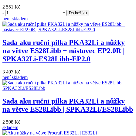
2 551 Kč
-
+
Do košíku
není skladem
Sada aku ruční pilka PKA32Li a nůžky
na větve ES28Libb + nástavec EP2.0R |
SPKA32Li-ES28Libb-EP2.0
3 497 Kč
není skladem
Sada aku ruční pilka PKA32Li a nůžky
na větve ES28Libb | SPKA32Li/ES28Libb
2 598 Kč
skladem