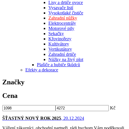
Lisy a drtiče ovoce
Vysavače listí
Vysokotlaké čističe
Zahradní nůžky
Elektrocentrály
Motorové pily
Sekačky
Křovinořezy
Kultivátory
Vertikutátory
Zahradní drtiče
Nůžky na živý plot
Plašiče a hubiče škůdců
Efekty a dekorace
Značky
Cena
Kč
ŠŤASTNÝ NOVÝ ROK 2025
, 20.12.2024
Vážení zákazníci, obchodní partneři, rádi bychom Vám poděkovali