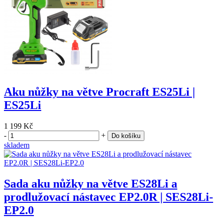
Aku nůžky na větve Procraft ES25Li |
ES25Li
1 199 Kč
-
+
Do košíku
skladem
Sada aku nůžky na větve ES28Li a
prodlužovací nástavec EP2.0R | SES28Li-
EP2.0