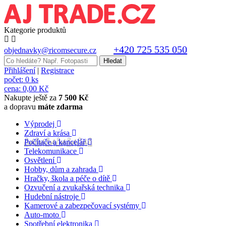
Kategorie produktů
+420 725 535 050
objednavky@ricomsecure.cz
Přihlášení
|
Registrace
počet:
0 ks
cena:
0,00 Kč
Nakupte ještě za
7 500 Kč
a dopravu
máte zdarma
Výprodej
Zdraví a krása
Počítače a kancelář
Telekomunikace
Osvětlení
Hobby, dům a zahrada
Hračky, škola a péče o dítě
Ozvučení a zvukařská technika
Hudební nástroje
Kamerové a zabezpečovací systémy
Auto-moto
Spotřební elektronika