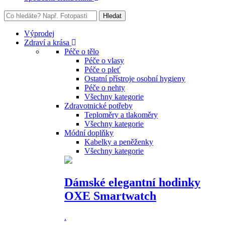
Výprodej
Zdraví a krása
Péče o tělo
Péče o vlasy
Péče o pleť
Ostatní přístroje osobní hygieny
Péče o nehty
Všechny kategorie
Zdravotnické potřeby
Teploměry a tlakoměry
Všechny kategorie
Módní doplňky
Kabelky a peněženky
Všechny kategorie
Dámské elegantní hodinky
OXE Smartwatch
.