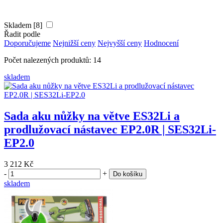
Skladem [8]
Řadit podle
Doporučujeme
Nejnižší ceny
Nejvyšší ceny
Hodnocení
Počet nalezených produktů: 14
skladem
Sada aku nůžky na větve ES32Li a
prodlužovací nástavec EP2.0R | SES32Li-
EP2.0
3 212 Kč
-
+
Do košíku
skladem