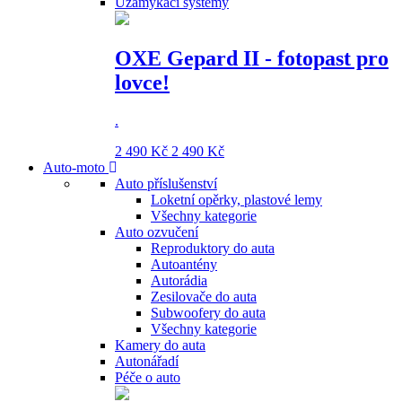
Uzamykací systémy
OXE Gepard II - fotopast pro
lovce!
.
2 490 Kč
2 490 Kč
Auto-moto
Auto příslušenství
Loketní opěrky, plastové lemy
Všechny kategorie
Auto ozvučení
Reproduktory do auta
Autoantény
Autorádia
Zesilovače do auta
Subwoofery do auta
Všechny kategorie
Kamery do auta
Autonářadí
Péče o auto