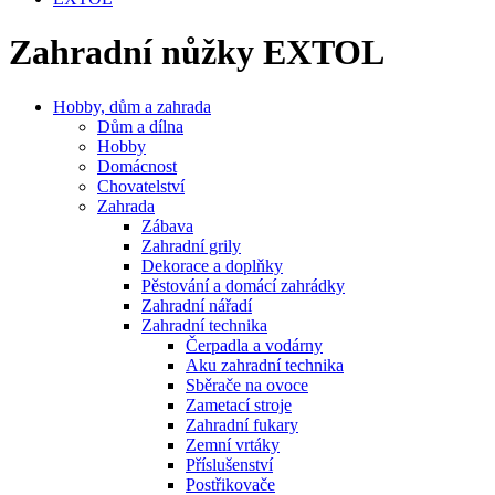
Zahradní nůžky EXTOL
Hobby, dům a zahrada
Dům a dílna
Hobby
Domácnost
Chovatelství
Zahrada
Zábava
Zahradní grily
Dekorace a doplňky
Pěstování a domácí zahrádky
Zahradní nářadí
Zahradní technika
Čerpadla a vodárny
Aku zahradní technika
Sběrače na ovoce
Zametací stroje
Zahradní fukary
Zemní vrtáky
Příslušenství
Postřikovače