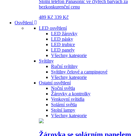
Stolní telefon Panasonic ve čtyřech barvách za
bezkonkurenční cenu
489 Kč
339 Kč
Osvětlení
LED osvětlení
LED žárovky
LED pásky
LED trubice
LED panely
Všechny kategorie
Svítilny
Ruční svítilny
Svítilny čelové a campingové
Všechny kategorie
Ostatní osvětlení
Noční světla
Žárovky a kontrolky
Venkovní svítidla
Solární světla
Stolní lampy
Všechny kategorie
Žárovka se solárním panelem