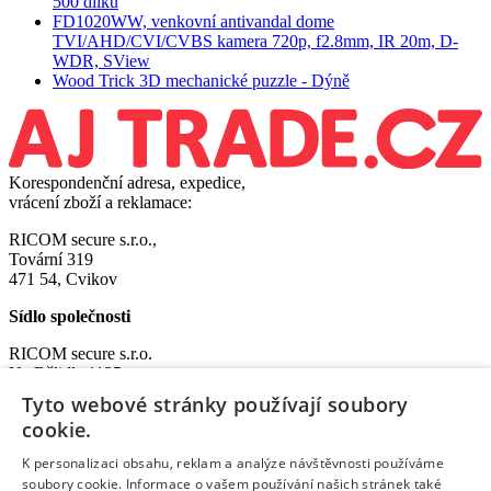
500 dílků
FD1020WW, venkovní antivandal dome
TVI/AHD/CVI/CVBS kamera 720p, f2.8mm, IR 20m, D-
WDR, SView
Wood Trick 3D mechanické puzzle - Dýně
Korespondenční adresa, expedice,
vrácení zboží a reklamace:
RICOM secure s.r.o.,
Tovární 319
471 54, Cvikov
Sídlo společnosti
RICOM secure s.r.o.
Na Bělidle 1135
Liberec VI-Rochlice
Tyto webové stránky používají soubory
460 06 Liberec
cookie.
IČO: 08572852
K personalizaci obsahu, reklam a analýze návštěvnosti používáme
DIČ: CZ08572852
soubory cookie. Informace o vašem používání našich stránek také