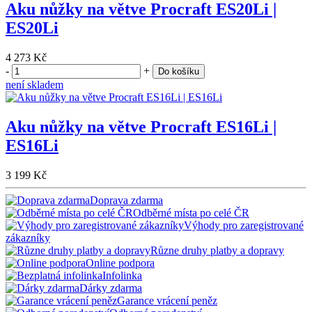
Aku nůžky na větve Procraft ES20Li |
ES20Li
4 273 Kč
-
+
Do košíku
není skladem
Aku nůžky na větve Procraft ES16Li |
ES16Li
3 199 Kč
Doprava zdarma
Odběrné místa po celé ČR
Výhody pro zaregistrované
zákazníky
Různe druhy platby a dopravy
Online podpora
Infolinka
Dárky zdarma
Garance vrácení peněz