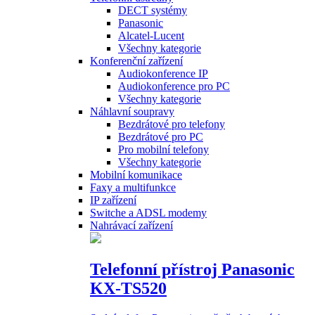
DECT systémy
Panasonic
Alcatel-Lucent
Všechny kategorie
Konferenční zařízení
Audiokonference IP
Audiokonference pro PC
Všechny kategorie
Náhlavní soupravy
Bezdrátové pro telefony
Bezdrátové pro PC
Pro mobilní telefony
Všechny kategorie
Mobilní komunikace
Faxy a multifunkce
IP zařízení
Switche a ADSL modemy
Nahrávací zařízení
Telefonní přístroj Panasonic
KX-TS520