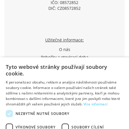
IČO: 08572852
DIČ: CZ08572852
Užitečné informace:
O nás
Pobočky a otevírací doba
Způsoby dopravy a platby
Tyto webové stránky používají soubory
cookie.
Jak nakupovat
Průvodce reklamací
K personalizaci obsahu, reklam a analýze návštěvnosti používáme
soubory cookie. Informace o vašem používání našich stránek také
Obchodní podmínky
sdílíme s našimi reklamními a analytickými partnery, kteří je mohou
Výhody pro registrované
kombinovat s dalšími informacemi, které jste jim poskytli nebo které
Kontakty
shromáždili při vašem používání jejich služeb.
Více informací
NEZBYTNĚ NUTNÉ SOUBORY
Created by DostupnýWeb
Designed by Basebrain
VÝKONOVÉ SOUBORY
SOUBORY CÍLENÍ