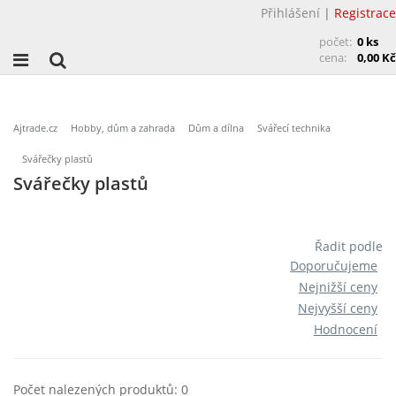
Přihlášení
|
Registrace
počet:
0 ks
cena:
0,00 Kč
Ajtrade.cz
Hobby, dům a zahrada
Dům a dílna
Svářecí technika
Svářečky plastů
Svářečky plastů
Řadit podle
Doporučujeme
Nejnižší ceny
Nejvyšší ceny
Hodnocení
Počet nalezených produktů: 0