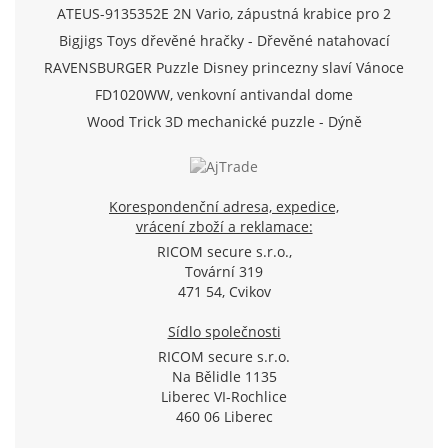
ATEUS-9135352E 2N Vario, zápustná krabice pro 2
moduly (Analog/IP)
Bigjigs Toys dřevěné hračky - Dřevěné natahovací
letadlo
RAVENSBURGER Puzzle Disney princezny slaví Vánoce
500 dílků
FD1020WW, venkovní antivandal dome
TVI/AHD/CVI/CVBS kamera 720p, f2.8mm, IR 20m, D-
Wood Trick 3D mechanické puzzle - Dýně
WDR, SView
Korespondenční adresa, expedice,
vrácení zboží a reklamace:
RICOM secure s.r.o.,
Tovární 319
471 54, Cvikov
Sídlo společnosti
RICOM secure s.r.o.
Na Bělidle 1135
Liberec VI-Rochlice
460 06 Liberec