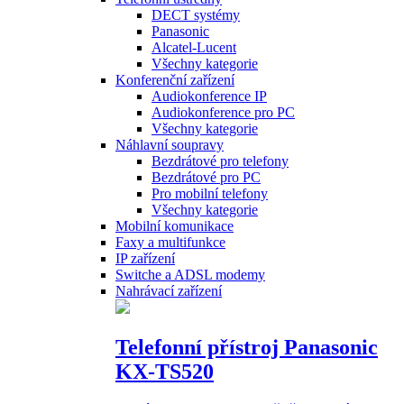
DECT systémy
Panasonic
Alcatel-Lucent
Všechny kategorie
Konferenční zařízení
Audiokonference IP
Audiokonference pro PC
Všechny kategorie
Náhlavní soupravy
Bezdrátové pro telefony
Bezdrátové pro PC
Pro mobilní telefony
Všechny kategorie
Mobilní komunikace
Faxy a multifunkce
IP zařízení
Switche a ADSL modemy
Nahrávací zařízení
Telefonní přístroj Panasonic
KX-TS520