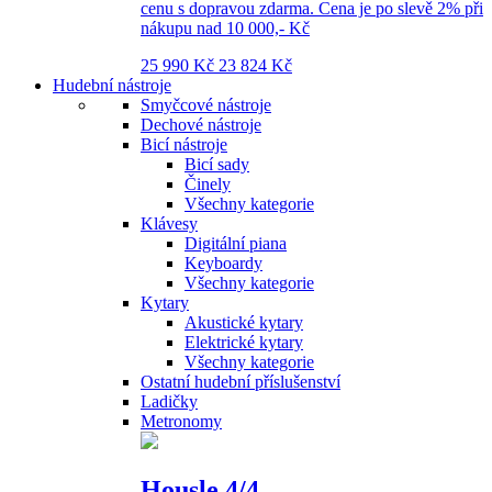
cenu s dopravou zdarma. Cena je po slevě 2% při
nákupu nad 10 000,- Kč
25 990 Kč
23 824 Kč
Hudební nástroje
Smyčcové nástroje
Dechové nástroje
Bicí nástroje
Bicí sady
Činely
Všechny kategorie
Klávesy
Digitální piana
Keyboardy
Všechny kategorie
Kytary
Akustické kytary
Elektrické kytary
Všechny kategorie
Ostatní hudební příslušenství
Ladičky
Metronomy
Housle 4/4