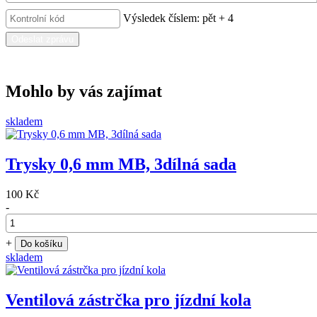
Výsledek číslem: pět + 4
Odeslat zprávu
Mohlo by vás zajímat
skladem
Trysky 0,6 mm MB, 3dílná sada
100 Kč
-
+
Do košíku
skladem
Ventilová zástrčka pro jízdní kola