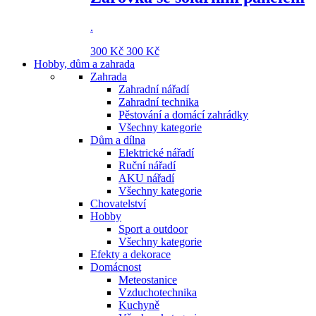
.
300 Kč
300 Kč
Hobby, dům a zahrada
Zahrada
Zahradní nářadí
Zahradní technika
Pěstování a domácí zahrádky
Všechny kategorie
Dům a dílna
Elektrické nářadí
Ruční nářadí
AKU nářadí
Všechny kategorie
Chovatelství
Hobby
Sport a outdoor
Všechny kategorie
Efekty a dekorace
Domácnost
Meteostanice
Vzduchotechnika
Kuchyně