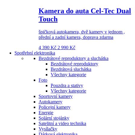
Kamera do auta Cel-Tec Dual
Touch
špičková autokamera, dvě kamery v jednom ,
přední a zadní kamera, doprava zdarma
4 390 Kč
2 990 Kč
Spotřební elektronika
Bezdrátové reproduktory a sluchátka
Bezdrátové reproduktory
Bezdrátová sluchátka
Všechny kategorie
Foto
Pouzdra a stativy
Všechny kategorie
Sportovní kamery
Autokamery
Policejní kamery
Energie
Solární stojánky
Satelitní a video technika
Vysílačky
Dárková elektronika