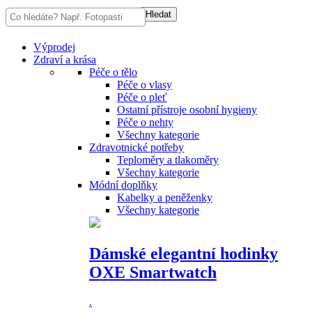
Výprodej
Zdraví a krása
Péče o tělo
Péče o vlasy
Péče o pleť
Ostatní přístroje osobní hygieny
Péče o nehty
Všechny kategorie
Zdravotnické potřeby
Teploměry a tlakoměry
Všechny kategorie
Módní doplňky
Kabelky a peněženky
Všechny kategorie
Dámské elegantní hodinky
OXE Smartwatch
.