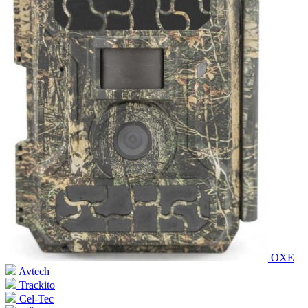
OXE
Avtech
Trackito
Cel-Tec