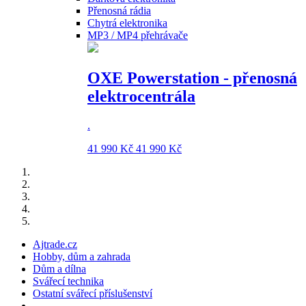
Přenosná rádia
Chytrá elektronika
MP3 / MP4 přehrávače
OXE Powerstation - přenosná
elektrocentrála
.
41 990 Kč
41 990 Kč
Ajtrade.cz
Hobby, dům a zahrada
Dům a dílna
Svářecí technika
Ostatní svářecí příslušenství