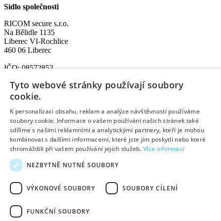
Sídlo společnosti
RICOM secure s.r.o.
Na Bělidle 1135
Liberec VI-Rochlice
460 06 Liberec
IČO: 08572852
DIČ: CZ08572852
Tyto webové stránky používají soubory
cookie.
Užitečné informace:
K personalizaci obsahu, reklam a analýze návštěvnosti používáme
O nás
soubory cookie. Informace o vašem používání našich stránek také
Pobočky a otevírací doba
sdílíme s našimi reklamními a analytickými partnery, kteří je mohou
Způsoby dopravy a platby
kombinovat s dalšími informacemi, které jste jim poskytli nebo které
Jak nakupovat
shromáždili při vašem používání jejich služeb.
Více informací
Průvodce reklamací
Obchodní podmínky
NEZBYTNĚ NUTNÉ SOUBORY
Výhody pro registrované
Kontakty
VÝKONOVÉ SOUBORY
SOUBORY CÍLENÍ
Created by DostupnýWeb
Designed by Basebrain
FUNKČNÍ SOUBORY