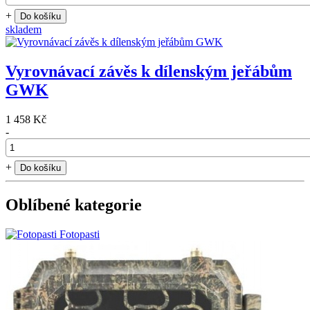
+
Do košíku
skladem
Vyrovnávací závěs k dílenským jeřábům
GWK
1 458 Kč
-
+
Do košíku
Oblíbené kategorie
Fotopasti