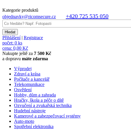
Kategorie produktů
+420 725 535 050
objednavky@ricomsecure.cz
Přihlášení
|
Registrace
počet:
0 ks
cena:
0,00 Kč
Nakupte ještě za
7 500 Kč
a dopravu
máte zdarma
Výprodej
Zdraví a krása
Počítače a kancelář
Telekomunikace
Osvětlení
Hobby, dům a zahrada
Hračky, škola a péče o dítě
Ozvučení a zvukařská technika
Hudební nástroje
Kamerové a zabezpečovací systémy
Auto-moto
Spotřební elektronika