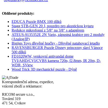
Oblíbené produkty:
EDUCA Puzzle BMX 100 dílků
Stagg STB-GEN 20 J, pouzdro pro akustickou kytaru
Redukce mikrofonní z 5/8" na 3/8" s adaptérem
ATEUS-9135352E 2N Vario, zápustná krabice pro 2 moduly
(Analog/IP)
Bigjigs Toys dřevěné hračky - Dřevěné natahovací letadlo
RAVENSBURGER Puzzle Disney princezny slaví Vánoce
500 dílků
FD1020WW, venkovní antivandal dome
TVI/AHD/CVI/CVBS kamera 720p, f2.8mm, IR 20m, D-
WDR, SView
Wood Trick 3D mechanické puzzle - Dýně
Korespondenční adresa, expedice,
vrácení zboží a reklamace:
RICOM secure s.r.o.,
Tovární 319
471 54, Cvikov