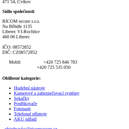
471 54, Cvikov
Sídlo společnosti
RICOM secure s.r.o.
Na Bělidle 1135
Liberec VI-Rochlice
460 06 Liberec
IČO: 08572852
DIČ: CZ08572852
Mobil:
+420 725 846 783
+420 725 535 050
Oblíbené kategorie:
Hudební nástroje
Kamerové a zabezpečovací systémy
Sekačky
Postřikovače
Fotopasti
Telefonní přístroje
AKU nářadí
objednavky@ricomsecure.cz