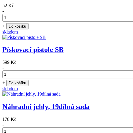
52 Kč
-
+
Do košíku
skladem
Pískovací pistole SB
599 Kč
-
+
Do košíku
skladem
Náhradní jehly, 19dílná sada
178 Kč
-