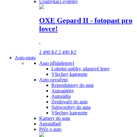
Uzamykací systémy
OXE Gepard II - fotopast pro
lovce!
.
2 490 Kč
2 490 Kč
Auto-moto
Auto příslušenství
Loketní opěrky, plastové lemy
Všechny kategorie
Auto ozvučení
Reproduktory do auta
Autoantény
Autorádia
Zesilovače do auta
Subwoofery do auta
Všechny kategorie
Kamery do auta
Autonářadí
Péče o auto