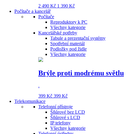
2 490 Kč
1 390 Kč
Počítače a kancelář
Počítače
Reproduktory k PC
Všechny kategorie
Kancelářské potřeby
Tabule a prezentační systémy
Spotřební materiál
Podložky pod židle
Všechny kategorie
Brýle proti modrému světlu
.
399 Kč
399 Kč
Telekomunikace
Telefonní přístroje
Šňůrové bez LCD
Šňůrové s LCD
IP telefony
Všechny kategorie
Telefonní ústředny