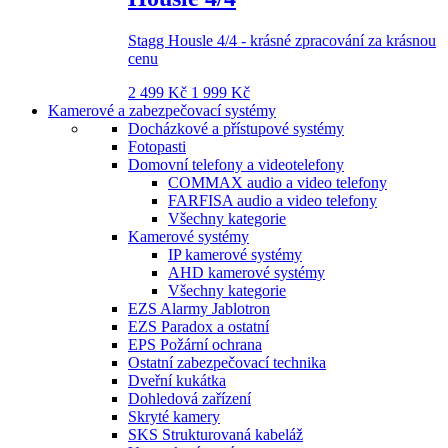
Stagg Housle 4/4 - krásné zpracování za krásnou
cenu
2 499 Kč
1 999 Kč
Kamerové a zabezpečovací systémy
Docházkové a přístupové systémy
Fotopasti
Domovní telefony a videotelefony
COMMAX audio a video telefony
FARFISA audio a video telefony
Všechny kategorie
Kamerové systémy
IP kamerové systémy
AHD kamerové systémy
Všechny kategorie
EZS Alarmy Jablotron
EZS Paradox a ostatní
EPS Požární ochrana
Ostatní zabezpečovací technika
Dveřní kukátka
Dohledová zařízení
Skryté kamery
SKS Strukturovaná kabeláž