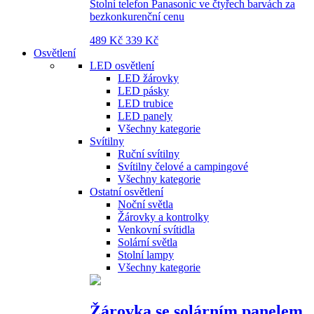
Stolní telefon Panasonic ve čtyřech barvách za
bezkonkurenční cenu
489 Kč
339 Kč
Osvětlení
LED osvětlení
LED žárovky
LED pásky
LED trubice
LED panely
Všechny kategorie
Svítilny
Ruční svítilny
Svítilny čelové a campingové
Všechny kategorie
Ostatní osvětlení
Noční světla
Žárovky a kontrolky
Venkovní svítidla
Solární světla
Stolní lampy
Všechny kategorie
Žárovka se solárním panelem