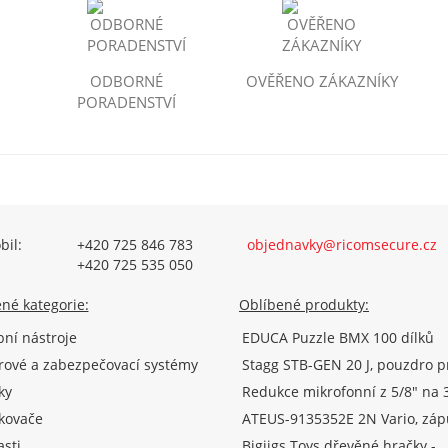
ODBORNÉ
OVĚŘENO ZÁKAZNÍKY
PORADENSTVÍ
bil:
+420 725 846 783
objednavky@ricomsecure.cz
+420 725 535 050
né kategorie:
Oblíbené produkty:
ní nástroje
EDUCA Puzzle BMX 100 dílků
ové a zabezpečovací systémy
Stagg STB-GEN 20 J, pouzdro p
akustickou kytaru
ky
Redukce mikrofonní z 5/8" na 3
adaptérem
ikovače
ATEUS-9135352E 2N Vario, záp
krabice pro 2 moduly (Analog/I
asti
Bigjigs Toys dřevěné hračky -