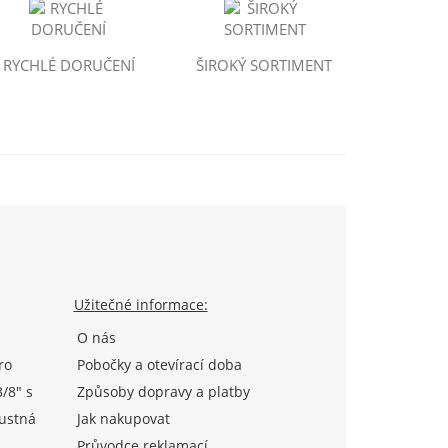
RYCHLÉ DORUČENÍ
ŠIROKÝ SORTIMENT
Užitečné informace:
O nás
ro
Pobočky a otevírací doba
/8" s
Způsoby dopravy a platby
ustná
Jak nakupovat
P)
Průvodce reklamací