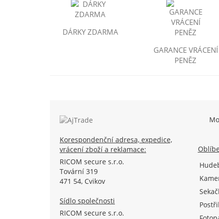
DÁRKY ZDARMA
GARANCE VRÁCENÍ
PENĚZ
Mo
Korespondenční adresa, expedice,
Oblíbe
vrácení zboží a reklamace:
RICOM secure s.r.o.
Hudeb
Tovární 319
Kamer
471 54, Cvikov
Sekač
Sídlo společnosti
Postř
RICOM secure s.r.o.
Fotop