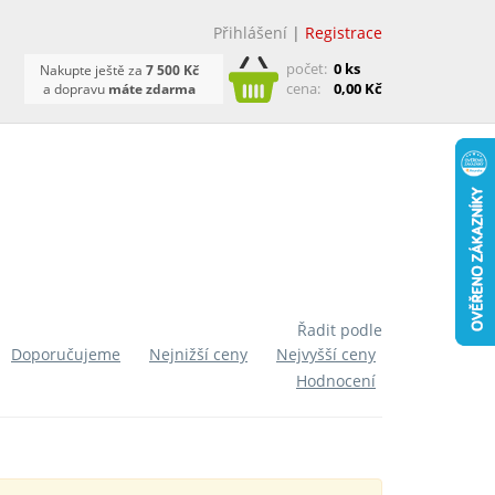
Přihlášení
|
Registrace
počet:
0 ks
Nakupte ještě za
7 500 Kč
cena:
0,00 Kč
a dopravu
máte zdarma
Řadit podle
Doporučujeme
Nejnižší ceny
Nejvyšší ceny
Hodnocení