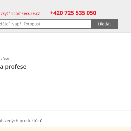
+420 725 535 050
vky@ricomsecure.cz
rofese
a profese
alezených produktů: 0