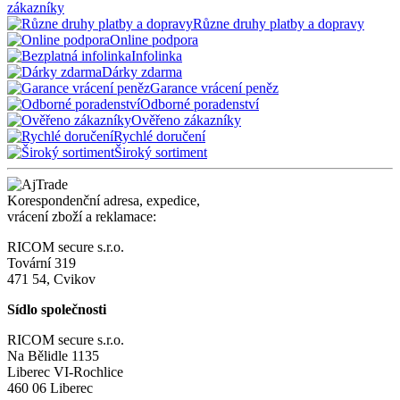
zákazníky
Různe druhy platby a dopravy
Online podpora
Infolinka
Dárky zdarma
Garance vrácení peněz
Odborné poradenství
Ověřeno zákazníky
Rychlé doručení
Široký sortiment
Korespondenční adresa, expedice,
vrácení zboží a reklamace:
RICOM secure s.r.o.
Tovární 319
471 54, Cvikov
Sídlo společnosti
RICOM secure s.r.o.
Na Bělidle 1135
Liberec VI-Rochlice
460 06 Liberec