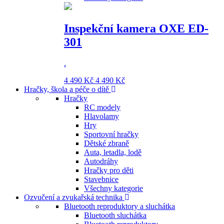
Inspekční kamera OXE ED-
301
.
4 490 Kč
4 490 Kč
Hračky, škola a péče o dítě
Hračky
RC modely
Hlavolamy
Hry
Sportovní hračky
Dětské zbraně
Auta, letadla, lodě
Autodráhy
Hračky pro děti
Stavebnice
Všechny kategorie
Ozvučení a zvukařská technika
Bluetooth reproduktory a sluchátka
Bluetooth sluchátka