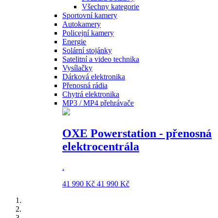
Všechny kategorie
Sportovní kamery
Autokamery
Policejní kamery
Energie
Solární stojánky
Satelitní a video technika
Vysílačky
Dárková elektronika
Přenosná rádia
Chytrá elektronika
MP3 / MP4 přehrávače
OXE Powerstation - přenosná
elektrocentrála
.
41 990 Kč
41 990 Kč