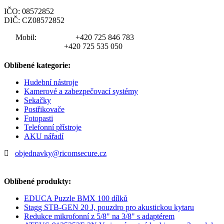
IČO: 08572852
DIČ: CZ08572852
Mobil:
+420 725 846 783
+420 725 535 050
Oblíbené kategorie:
Hudební nástroje
Kamerové a zabezpečovací systémy
Sekačky
Postřikovače
Fotopasti
Telefonní přístroje
AKU nářadí
objednavky@ricomsecure.cz
Oblíbené produkty:
EDUCA Puzzle BMX 100 dílků
Stagg STB-GEN 20 J, pouzdro pro akustickou kytaru
Redukce mikrofonní z 5/8" na 3/8" s adaptérem