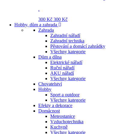
.
300 Kč
300 Kč
Hobby, dům a zahrada
Zahrada
Zahradní nářadí
Zahradní technika
Pěstování a domácí zahrádky
Všechny kategorie
Dům a dílna
Elektrické nářadí
Ruční nářadí
AKU nářadí
Všechny kategorie
Chovatelství
Hobby
Sport a outdoor
Všechny kategorie
Efekty a dekorace
Domácnost
Meteostanice
Vzduchotechnika
Kuchyně
Všechny kategorie