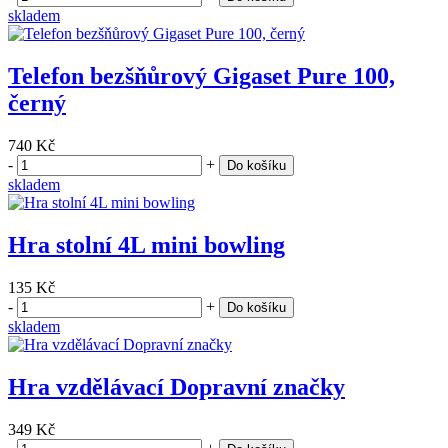
skladem
Telefon bezšňůrový Gigaset Pure 100,
černý
740 Kč
-
+
Do košíku
skladem
Hra stolní 4L mini bowling
135 Kč
-
+
Do košíku
skladem
Hra vzdělávací Dopravní značky
349 Kč