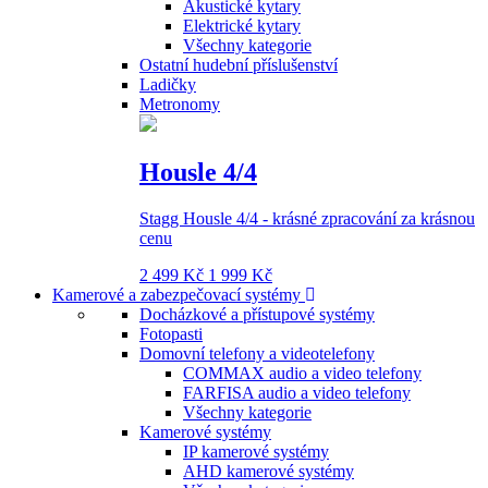
Akustické kytary
Elektrické kytary
Všechny kategorie
Ostatní hudební příslušenství
Ladičky
Metronomy
Housle 4/4
Stagg Housle 4/4 - krásné zpracování za krásnou
cenu
2 499 Kč
1 999 Kč
Kamerové a zabezpečovací systémy
Docházkové a přístupové systémy
Fotopasti
Domovní telefony a videotelefony
COMMAX audio a video telefony
FARFISA audio a video telefony
Všechny kategorie
Kamerové systémy
IP kamerové systémy
AHD kamerové systémy