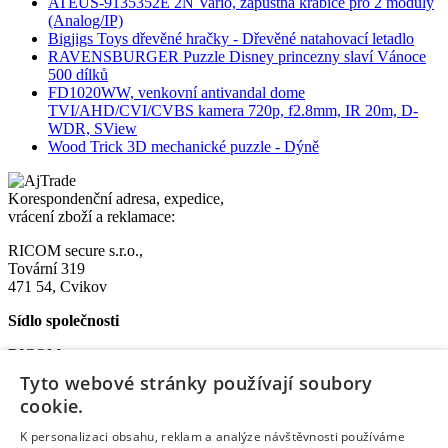
ATEUS-9135352E 2N Vario, zápustná krabice pro 2 moduly
(Analog/IP)
Bigjigs Toys dřevěné hračky - Dřevěné natahovací letadlo
RAVENSBURGER Puzzle Disney princezny slaví Vánoce
500 dílků
FD1020WW, venkovní antivandal dome
TVI/AHD/CVI/CVBS kamera 720p, f2.8mm, IR 20m, D-
WDR, SView
Wood Trick 3D mechanické puzzle - Dýně
Korespondenční adresa, expedice,
vrácení zboží a reklamace:
RICOM secure s.r.o.,
Tovární 319
471 54, Cvikov
Sídlo společnosti
RICOM secure s.r.o.
Na Bělidle 1135
Tyto webové stránky používají soubory
Liberec VI-Rochlice
cookie.
460 06 Liberec
K personalizaci obsahu, reklam a analýze návštěvnosti používáme
IČO: 08572852