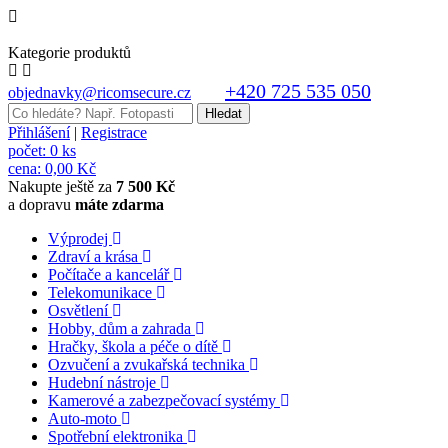
Kategorie produktů
+420 725 535 050
objednavky@ricomsecure.cz
Přihlášení
|
Registrace
počet:
0 ks
cena:
0,00 Kč
Nakupte ještě za
7 500 Kč
a dopravu
máte zdarma
Výprodej
Zdraví a krása
Počítače a kancelář
Telekomunikace
Osvětlení
Hobby, dům a zahrada
Hračky, škola a péče o dítě
Ozvučení a zvukařská technika
Hudební nástroje
Kamerové a zabezpečovací systémy
Auto-moto
Spotřební elektronika