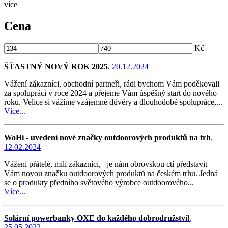
více
Cena
Kč
ŠŤASTNÝ NOVÝ ROK 2025
, 20.12.2024
Vážení zákazníci, obchodní partneři, rádi bychom Vám poděkovali
za spolupráci v roce 2024 a přejeme Vám úspěšný start do nového
roku. Velice si vážíme vzájemné důvěry a dlouhodobé spolupráce,...
Více...
WoHi - uvedení nové značky outdoorových produktů na trh
,
12.02.2024
Vážení přátelé, milí zákazníci, je nám obrovskou ctí představit
Vám novou značku outdoorových produktů na českém trhu. Jedná
se o produkty předního světového výrobce outdoorového...
Více...
Solární powerbanky OXE do každého dobrodružství!
,
25.05.2022