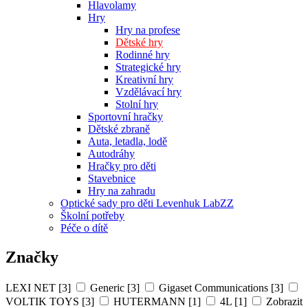
Hlavolamy
Hry
Hry na profese
Dětské hry
Rodinné hry
Strategické hry
Kreativní hry
Vzdělávací hry
Stolní hry
Sportovní hračky
Dětské zbraně
Auta, letadla, lodě
Autodráhy
Hračky pro děti
Stavebnice
Hry na zahradu
Optické sady pro děti Levenhuk LabZZ
Školní potřeby
Péče o dítě
Značky
LEXI NET [3]
Generic [3]
Gigaset Communications [3]
VOLTIK TOYS [3]
HUTERMANN [1]
4L [1]
Zobrazit