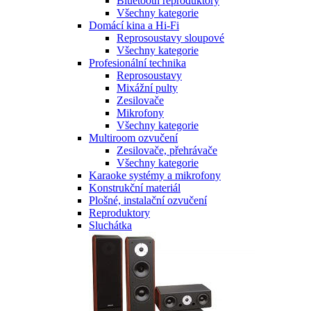
Bluetooth reproduktory
Všechny kategorie
Domácí kina a Hi-Fi
Reprosoustavy sloupové
Všechny kategorie
Profesionální technika
Reprosoustavy
Mixážní pulty
Zesilovače
Mikrofony
Všechny kategorie
Multiroom ozvučení
Zesilovače, přehrávače
Všechny kategorie
Karaoke systémy a mikrofony
Konstrukční materiál
Plošné, instalační ozvučení
Reproduktory
Sluchátka