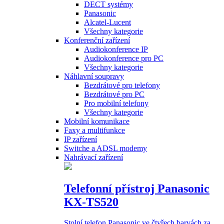
DECT systémy
Panasonic
Alcatel-Lucent
Všechny kategorie
Konferenční zařízení
Audiokonference IP
Audiokonference pro PC
Všechny kategorie
Náhlavní soupravy
Bezdrátové pro telefony
Bezdrátové pro PC
Pro mobilní telefony
Všechny kategorie
Mobilní komunikace
Faxy a multifunkce
IP zařízení
Switche a ADSL modemy
Nahrávací zařízení
Telefonní přístroj Panasonic
KX-TS520
Stolní telefon Panasonic ve čtyřech barvách za