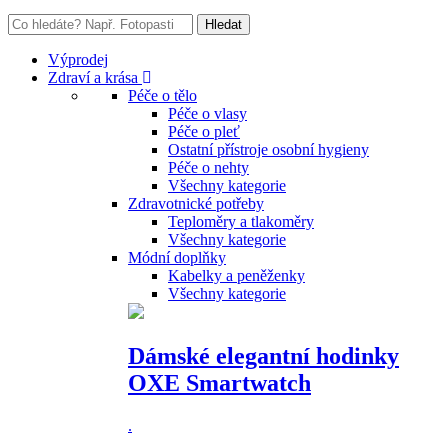
Výprodej
Zdraví a krása
Péče o tělo
Péče o vlasy
Péče o pleť
Ostatní přístroje osobní hygieny
Péče o nehty
Všechny kategorie
Zdravotnické potřeby
Teploměry a tlakoměry
Všechny kategorie
Módní doplňky
Kabelky a peněženky
Všechny kategorie
Dámské elegantní hodinky
OXE Smartwatch
.