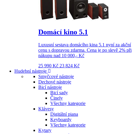
Domácí kino 5.1
Luxusní sestava domácího kina 5.1 nyní za akční
cenu s dopravou zdarma. Cena je po slevě 2% při
nákupu nad 10 000,- Kč
25 990 Kč
23 824 Kč
Hudební nástroje
Smyčcové nástroje
Dechové nástroje
Bicí nástroje
Bicí sady
Činely
Všechny kategorie
Klávesy
Digitální piana
Keyboardy
Všechny kategorie
Kytary