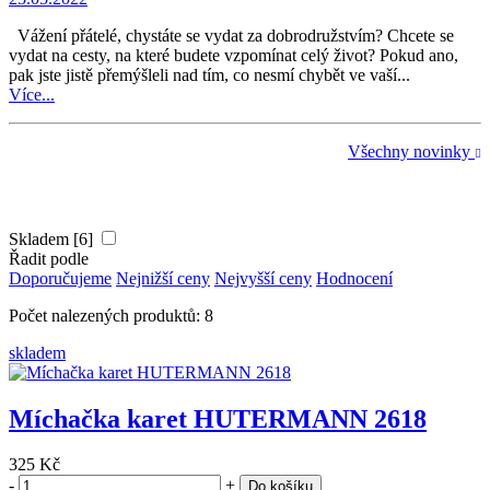
Vážení přátelé, chystáte se vydat za dobrodružstvím? Chcete se
vydat na cesty, na které budete vzpomínat celý život? Pokud ano,
pak jste jistě přemýšleli nad tím, co nesmí chybět ve vaší...
Více...
Všechny novinky
Skladem [6]
Řadit podle
Doporučujeme
Nejnižší ceny
Nejvyšší ceny
Hodnocení
Počet nalezených produktů: 8
skladem
Míchačka karet HUTERMANN 2618
325 Kč
-
+
Do košíku