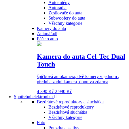
Autoantény
Autorádia
Zesilovače do auta
Subwoofery do auta
Všechny kategorie
Kamery do auta
Autonářadí
Péče o auto
Kamera do auta Cel-Tec Dual
Touch
špičková autokamera, dvě kamery v jednom ,
přední a zadní kamera, doprava zdarma
4 390 Kč
2 990 Kč
Spotřební elektronika
Bezdrátové reproduktory a sluchátka
Bezdrátové reproduktory
Bezdrátová sluchátka
Všechny kategorie
Foto
Pouzdra a stativy