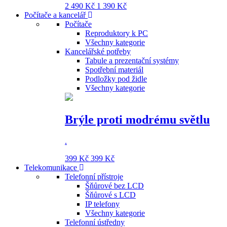
2 490 Kč
1 390 Kč
Počítače a kancelář
Počítače
Reproduktory k PC
Všechny kategorie
Kancelářské potřeby
Tabule a prezentační systémy
Spotřební materiál
Podložky pod židle
Všechny kategorie
Brýle proti modrému světlu
.
399 Kč
399 Kč
Telekomunikace
Telefonní přístroje
Šňůrové bez LCD
Šňůrové s LCD
IP telefony
Všechny kategorie
Telefonní ústředny