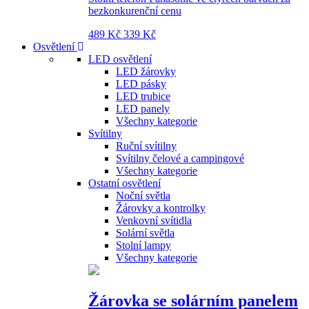
bezkonkurenční cenu
489 Kč
339 Kč
Osvětlení
LED osvětlení
LED žárovky
LED pásky
LED trubice
LED panely
Všechny kategorie
Svítilny
Ruční svítilny
Svítilny čelové a campingové
Všechny kategorie
Ostatní osvětlení
Noční světla
Žárovky a kontrolky
Venkovní svítidla
Solární světla
Stolní lampy
Všechny kategorie
Žárovka se solárním panelem