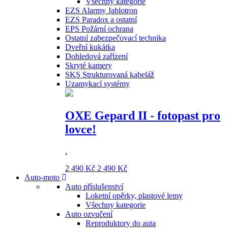
Všechny kategorie
EZS Alarmy Jablotron
EZS Paradox a ostatní
EPS Požární ochrana
Ostatní zabezpečovací technika
Dveřní kukátka
Dohledová zařízení
Skryté kamery
SKS Strukturovaná kabeláž
Uzamykací systémy
OXE Gepard II - fotopast pro
lovce!
.
2 490 Kč
2 490 Kč
Auto-moto
Auto příslušenství
Loketní opěrky, plastové lemy
Všechny kategorie
Auto ozvučení
Reproduktory do auta