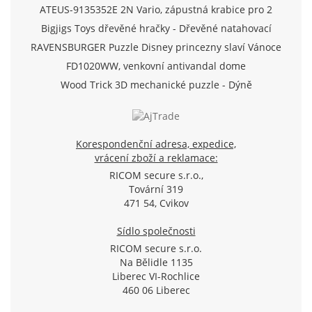
ATEUS-9135352E 2N Vario, zápustná krabice pro 2
moduly (Analog/IP)
Bigjigs Toys dřevěné hračky - Dřevěné natahovací
letadlo
RAVENSBURGER Puzzle Disney princezny slaví Vánoce
500 dílků
FD1020WW, venkovní antivandal dome
TVI/AHD/CVI/CVBS kamera 720p, f2.8mm, IR 20m, D-
Wood Trick 3D mechanické puzzle - Dýně
WDR, SView
Korespondenční adresa, expedice,
vrácení zboží a reklamace:
RICOM secure s.r.o.,
Tovární 319
471 54, Cvikov
Sídlo společnosti
RICOM secure s.r.o.
Na Bělidle 1135
Liberec VI-Rochlice
460 06 Liberec