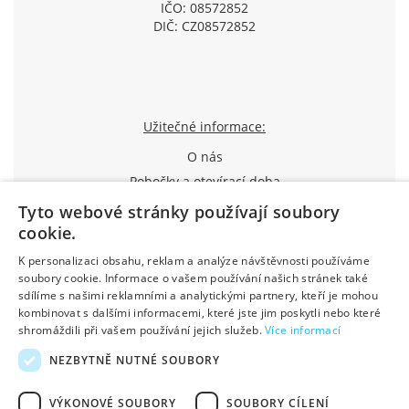
IČO: 08572852
DIČ: CZ08572852
Užitečné informace:
O nás
Pobočky a otevírací doba
Způsoby dopravy a platby
Tyto webové stránky používají soubory
cookie.
Jak nakupovat
Průvodce reklamací
K personalizaci obsahu, reklam a analýze návštěvnosti používáme
soubory cookie. Informace o vašem používání našich stránek také
Obchodní podmínky
sdílíme s našimi reklamními a analytickými partnery, kteří je mohou
Výhody pro registrované
kombinovat s dalšími informacemi, které jste jim poskytli nebo které
Kontakty
shromáždili při vašem používání jejich služeb.
Více informací
NEZBYTNĚ NUTNÉ SOUBORY
Created by DostupnýWeb
Designed by Basebrain
VÝKONOVÉ SOUBORY
SOUBORY CÍLENÍ