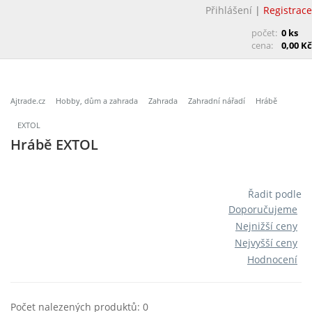
Přihlášení
|
Registrace
počet:
0 ks
cena:
0,00 Kč
Ajtrade.cz
Hobby, dům a zahrada
Zahrada
Zahradní nářadí
Hrábě
EXTOL
Hrábě EXTOL
Řadit podle
Doporučujeme
Nejnižší ceny
Nejvyšší ceny
Hodnocení
Počet nalezených produktů: 0