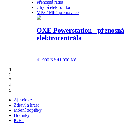
Přenosná rádia
Chytrá elektronika
MP3 / MP4 přehrávače
OXE Powerstation - přenosná
elektrocentrála
.
41 990 Kč
41 990 Kč
Ajtrade.cz
Zdraví a krása
Módní doplňky
Hodinky
IGET