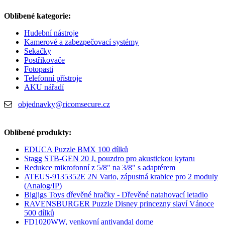
Oblíbené kategorie:
Hudební nástroje
Kamerové a zabezpečovací systémy
Sekačky
Postřikovače
Fotopasti
Telefonní přístroje
AKU nářadí
objednavky@ricomsecure.cz
Oblíbené produkty:
EDUCA Puzzle BMX 100 dílků
Stagg STB-GEN 20 J, pouzdro pro akustickou kytaru
Redukce mikrofonní z 5/8" na 3/8" s adaptérem
ATEUS-9135352E 2N Vario, zápustná krabice pro 2 moduly
(Analog/IP)
Bigjigs Toys dřevěné hračky - Dřevěné natahovací letadlo
RAVENSBURGER Puzzle Disney princezny slaví Vánoce
500 dílků
FD1020WW, venkovní antivandal dome