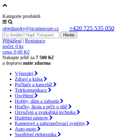
Kategorie produktů
+420 725 535 050
objednavky@ricomsecure.cz
Přihlášení
|
Registrace
počet:
0 ks
cena:
0,00 Kč
Nakupte ještě za
7 500 Kč
a dopravu
máte zdarma
Výprodej
Zdraví a krása
Počítače a kancelář
Telekomunikace
Osvětlení
Hobby, dům a zahrada
Hračky, škola a péče o dítě
Ozvučení a zvukařská technika
Hudební nástroje
Kamerové a zabezpečovací systémy
Auto-moto
Spotřební elektronika