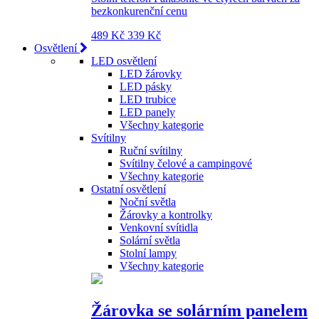
bezkonkurenční cenu
489 Kč
339 Kč
Osvětlení
LED osvětlení
LED žárovky
LED pásky
LED trubice
LED panely
Všechny kategorie
Svítilny
Ruční svítilny
Svítilny čelové a campingové
Všechny kategorie
Ostatní osvětlení
Noční světla
Žárovky a kontrolky
Venkovní svítidla
Solární světla
Stolní lampy
Všechny kategorie
Žárovka se solárním panelem