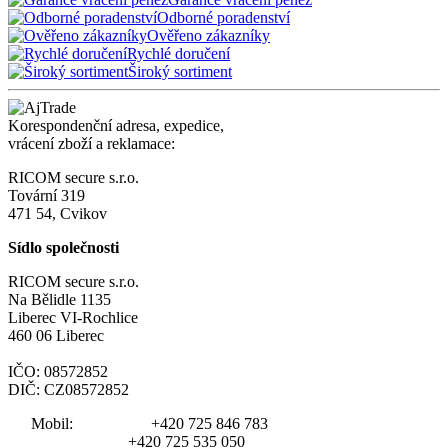
Odborné poradenství
Ověřeno zákazníky
Rychlé doručení
Široký sortiment
Korespondenční adresa, expedice,
vrácení zboží a reklamace:
RICOM secure s.r.o.
Tovární 319
471 54, Cvikov
Sídlo společnosti
RICOM secure s.r.o.
Na Bělidle 1135
Liberec VI-Rochlice
460 06 Liberec
IČO: 08572852
DIČ: CZ08572852
Mobil:
+420 725 846 783
+420 725 535 050