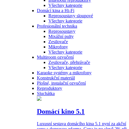
Bluetooth reproduktory
Všechny kategorie
Domácí kina a Hi-Fi
Reprosoustavy sloupové
Všechny kategorie
Profesionální technika
Reprosoustavy
Mixážní pulty
Zesilovače
Mikrofony
Všechny kategorie
Multiroom ozvučení
Zesilovače, přehrávače
Všechny kategorie
Karaoke systémy a mikrofony
Konstrukční materiál
Plošné, instalační ozvučení
Reproduktory
Sluchátka
Domácí kino 5.1
Luxusní sestava domácího kina 5.1 nyní za akční
cenu s dopravou zdarma. Cena je po slevě 2% při