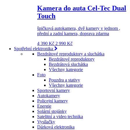
Kamera do auta Cel-Tec Dual
Touch
špičková autokamera, dvě kamery v jednom ,
přední a zadní kamera, doprava zdarma
4 390 Kč
2 990 Kč
Spotřební elektronika
Bezdrátové reproduktory a sluchátka
Bezdrátové reproduktory
Bezdrátová sluchátka
Všechny kategorie
Foto
Pouzdra a stativy
Všechny kategorie
Sportovní kamery
Autokamery
Policejní kamery
Energie
Solární stojánky
Satelitní a video technika
Vysílačky
Dárková elektronika