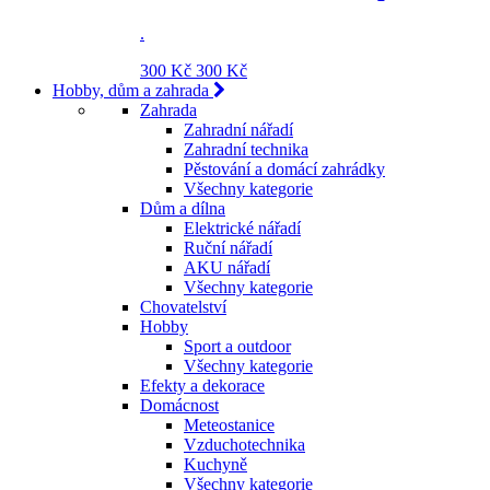
.
300 Kč
300 Kč
Hobby, dům a zahrada
Zahrada
Zahradní nářadí
Zahradní technika
Pěstování a domácí zahrádky
Všechny kategorie
Dům a dílna
Elektrické nářadí
Ruční nářadí
AKU nářadí
Všechny kategorie
Chovatelství
Hobby
Sport a outdoor
Všechny kategorie
Efekty a dekorace
Domácnost
Meteostanice
Vzduchotechnika
Kuchyně
Všechny kategorie