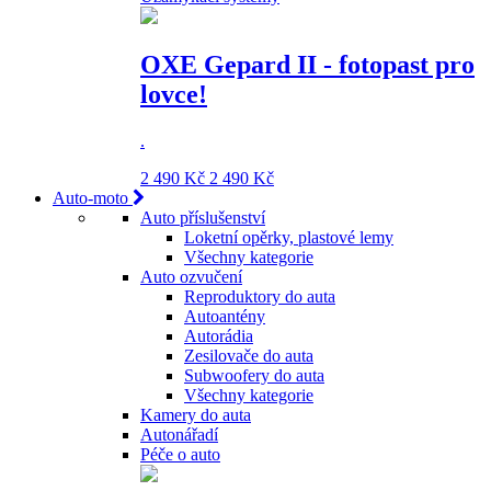
OXE Gepard II - fotopast pro
lovce!
.
2 490 Kč
2 490 Kč
Auto-moto
Auto příslušenství
Loketní opěrky, plastové lemy
Všechny kategorie
Auto ozvučení
Reproduktory do auta
Autoantény
Autorádia
Zesilovače do auta
Subwoofery do auta
Všechny kategorie
Kamery do auta
Autonářadí
Péče o auto