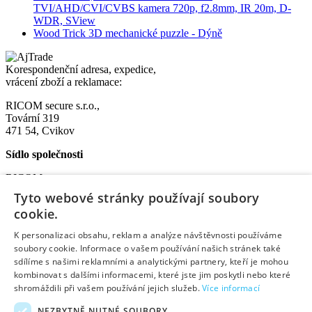
TVI/AHD/CVI/CVBS kamera 720p, f2.8mm, IR 20m, D-
WDR, SView
Wood Trick 3D mechanické puzzle - Dýně
Korespondenční adresa, expedice,
vrácení zboží a reklamace:
RICOM secure s.r.o.,
Tovární 319
471 54, Cvikov
Sídlo společnosti
RICOM secure s.r.o.
Na Bělidle 1135
Tyto webové stránky používají soubory
Liberec VI-Rochlice
cookie.
460 06 Liberec
K personalizaci obsahu, reklam a analýze návštěvnosti používáme
IČO: 08572852
soubory cookie. Informace o vašem používání našich stránek také
DIČ: CZ08572852
sdílíme s našimi reklamními a analytickými partnery, kteří je mohou
kombinovat s dalšími informacemi, které jste jim poskytli nebo které
Užitečné informace:
shromáždili při vašem používání jejich služeb.
Více informací
O nás
NEZBYTNĚ NUTNÉ SOUBORY