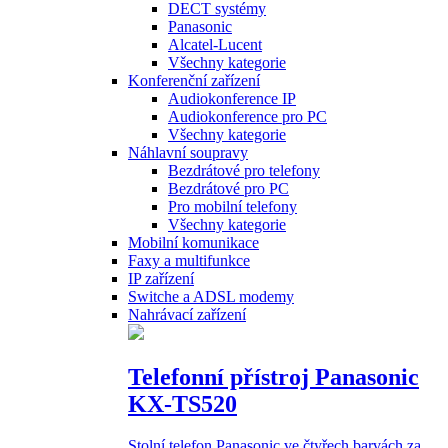
DECT systémy
Panasonic
Alcatel-Lucent
Všechny kategorie
Konferenční zařízení
Audiokonference IP
Audiokonference pro PC
Všechny kategorie
Náhlavní soupravy
Bezdrátové pro telefony
Bezdrátové pro PC
Pro mobilní telefony
Všechny kategorie
Mobilní komunikace
Faxy a multifunkce
IP zařízení
Switche a ADSL modemy
Nahrávací zařízení
Telefonní přístroj Panasonic
KX-TS520
Stolní telefon Panasonic ve čtyřech barvách za