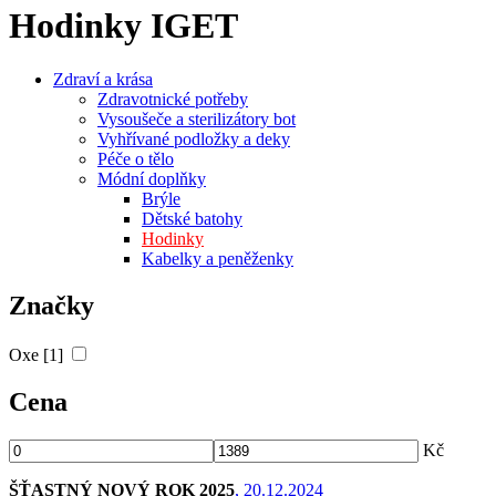
Hodinky IGET
Zdraví a krása
Zdravotnické potřeby
Vysoušeče a sterilizátory bot
Vyhřívané podložky a deky
Péče o tělo
Módní doplňky
Brýle
Dětské batohy
Hodinky
Kabelky a peněženky
Značky
Oxe [1]
Cena
Kč
ŠŤASTNÝ NOVÝ ROK 2025
, 20.12.2024