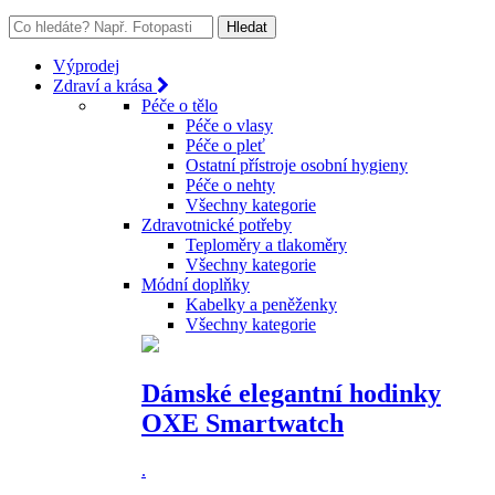
Výprodej
Zdraví a krása
Péče o tělo
Péče o vlasy
Péče o pleť
Ostatní přístroje osobní hygieny
Péče o nehty
Všechny kategorie
Zdravotnické potřeby
Teploměry a tlakoměry
Všechny kategorie
Módní doplňky
Kabelky a peněženky
Všechny kategorie
Dámské elegantní hodinky
OXE Smartwatch
.