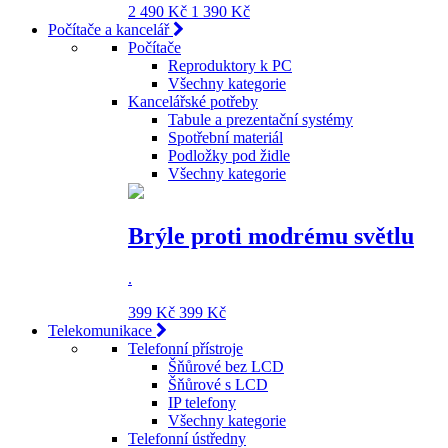
2 490 Kč
1 390 Kč
Počítače a kancelář
Počítače
Reproduktory k PC
Všechny kategorie
Kancelářské potřeby
Tabule a prezentační systémy
Spotřební materiál
Podložky pod židle
Všechny kategorie
Brýle proti modrému světlu
.
399 Kč
399 Kč
Telekomunikace
Telefonní přístroje
Šňůrové bez LCD
Šňůrové s LCD
IP telefony
Všechny kategorie
Telefonní ústředny