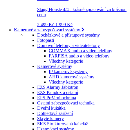
Stagg Housle 4/4 - krásné zpracování za krásnou
cenu
2 499 Kč
1 999 Kč
Kamerové a zabezpečovací systémy
Docházkové a přístupové systémy
Fotopasti
Domovní telefony a videotelefony
COMMAX audio a video telefony
FARFISA audio a video telefony
Všechny kategorie
Kamerové systémy
IP kamerové systémy
AHD kamerové systémy
Všechny kategorie
EZS Alarmy Jablotron
EZS Paradox a ostatní
EPS Požární ochrana
Ostatní zabezpečovací technika
Dveřní kukátka
Dohledová zařízení
Skryté kamery
SKS Strukturovaná kabeláž
Uzamykací systémy