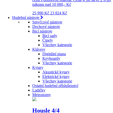
nákupu nad 10 000,- Kč
25 990 Kč
23 824 Kč
Hudební nástroje
Smyčcové nástroje
Dechové nástroje
Bicí nástroje
Bicí sady
Činely
Všechny kategorie
Klávesy
Digitální piana
Keyboardy
Všechny kategorie
Kytary
Akustické kytary
Elektrické kytary
Všechny kategorie
Ostatní hudební příslušenství
Ladičky
Metronomy
Housle 4/4