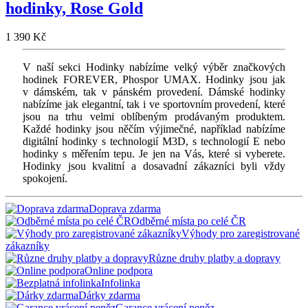
hodinky, Rose Gold
1 390 Kč
V naší sekci Hodinky nabízíme velký výběr značkových
hodinek FOREVER, Phospor UMAX. Hodinky jsou jak
v dámském, tak v pánském provedení. Dámské hodinky
nabízíme jak elegantní, tak i ve sportovním provedení, které
jsou na trhu velmi oblíbeným prodávaným produktem.
Každé hodinky jsou něčím výjimečné, například nabízíme
digitální hodinky s technologií M3D, s technologií E nebo
hodinky s měřením tepu. Je jen na Vás, které si vyberete.
Hodinky jsou kvalitní a dosavadní zákazníci byli vždy
spokojení.
Doprava zdarma
Odběrné místa po celé ČR
Výhody pro zaregistrované
zákazníky
Různe druhy platby a dopravy
Online podpora
Infolinka
Dárky zdarma
Garance vrácení peněz