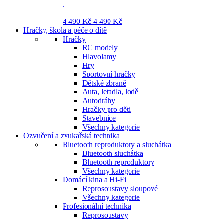
.
4 490 Kč
4 490 Kč
Hračky, škola a péče o dítě
Hračky
RC modely
Hlavolamy
Hry
Sportovní hračky
Dětské zbraně
Auta, letadla, lodě
Autodráhy
Hračky pro děti
Stavebnice
Všechny kategorie
Ozvučení a zvukařská technika
Bluetooth reproduktory a sluchátka
Bluetooth sluchátka
Bluetooth reproduktory
Všechny kategorie
Domácí kina a Hi-Fi
Reprosoustavy sloupové
Všechny kategorie
Profesionální technika
Reprosoustavy