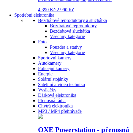
4 390 Kč
2 990 Kč
Spotřební elektronika
Bezdrátové reproduktory a sluchátka
Bezdrátové reproduktory
Bezdrátová sluchátka
Všechny kategorie
Foto
Pouzdra a stativy
Všechny kategorie
Sportovní kamery
Autokamery
Policejní kamery
Energie
Solární stojánky
Satelitní a video technika
Vysílačky
Dárková elektronika
Přenosná rádia
Chytrá elektronika
MP3 / MP4 přehrávače
OXE Powerstation - přenosná