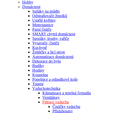
Hobby
Domácnost
Sušáky na prádlo
Odstraňovače žmolků
Umělé květiny
Meteostanice
Parní čističe
SMART chytrá domácnost
Sporáky, trouby, vařiče
Vysavače, čističe
Kuchyně
Žehličky a šicí stroje
Automatizace domácnosti
Dekorace do bytu
Budíky
Hodiny
Koupelna
Popelnice a odpadkové koše
Topení
Vzduchotechnika
Klimatizace a tepelná čerpadla
Ventilátory
Filtrace vzduchu
Čističky vzduchu
Příslušenství