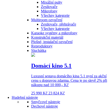
Mixážní pulty
Zesilovače
Mikrofony
Všechny kategorie
Multiroom ozvučení
Zesilovače, přehrávače
Všechny kategorie
Karaoke systémy a mikrofony
Konstrukční materiál
Plošné, instalační ozvučení
Reproduktory
Sluchátka
Domácí kino 5.1
Luxusní sestava domácího kina 5.1 nyní za akční
cenu s dopravou zdarma. Cena je po slevě 2% při
nákupu nad 10 000,- Kč
25 990 Kč
23 824 Kč
Hudební nástroje
Smyčcové nástroje
Dechové nástroje