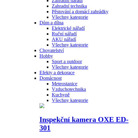
Zahradní nářadí
Zahradní technika
Pěstování a domácí zahrádky
Všechny kategorie
Dům a dílna
Elektrické nářadí
Ruční nářadí
AKU nářadí
Všechny kategorie
Chovatelství
Hobby
Sport a outdoor
Všechny kategorie
Efekty a dekorace
Domácnost
Meteostanice
Vzduchotechnika
Kuchyně
Všechny kategorie
Inspekční kamera OXE ED-
301