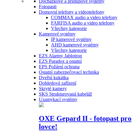
Docházkové a přístupové systémy
Fotopasti
Domovní telefony a videotelefony
COMMAX audio a video telefony
FARFISA audio a video telefony
Všechny kategorie
Kamerové systémy
IP kamerové systémy
AHD kamerové systémy
Všechny kategorie
EZS Alarmy Jablotron
EZS Paradox a ostatní
EPS Požární ochrana
Ostatní zabezpečovací technika
Dveřní kukátka
Dohledová zařízení
Skryté kamery
SKS Strukturovaná kabeláž
Uzamykací systémy
OXE Gepard II - fotopast pro
lovce!