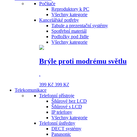
Počítače
Reproduktory k PC
Všechny kategorie
Kancelářské potřeby
Tabule a prezentační systémy
Spotřební materiál
Podložky pod židle
Všechny kategorie
Brýle proti modrému světlu
.
399 Kč
399 Kč
Telekomunikace
Telefonní přístroje
Šňůrové bez LCD
Šňůrové s LCD
IP telefony
Všechny kategorie
Telefonní ústředny
DECT systémy
Panasonic