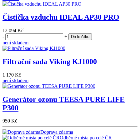
Čistička vzduchu IDEAL AP30 PRO
12 094 Kč
-
+
Do košíku
není skladem
Filtrační sada Viking KJ1000
1 170 Kč
není skladem
Generátor ozonu TEESA PURE LIFE
P300
950 Kč
Doprava zdarma
Odběrné místa po celé ČR