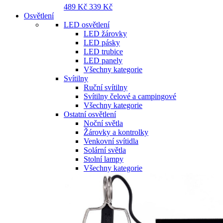
489 Kč
339 Kč
Osvětlení
LED osvětlení
LED žárovky
LED pásky
LED trubice
LED panely
Všechny kategorie
Svítilny
Ruční svítilny
Svítilny čelové a campingové
Všechny kategorie
Ostatní osvětlení
Noční světla
Žárovky a kontrolky
Venkovní svítidla
Solární světla
Stolní lampy
Všechny kategorie