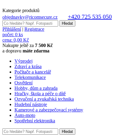
Kategorie produktů
+420 725 535 050
objednavky@ricomsecure.cz
Přihlášení
|
Registrace
počet:
0 ks
cena:
0,00 Kč
Nakupte ještě za
7 500 Kč
a dopravu
máte zdarma
Výprodej
Zdraví a krása
Počítače a kancelář
Telekomunikace
Osvětlení
Hobby, dům a zahrada
Hračky, škola a péče o dítě
Ozvučení a zvukařská technika
Hudební nástroje
Kamerové a zabezpečovací systémy
Auto-moto
Spotřební elektronika