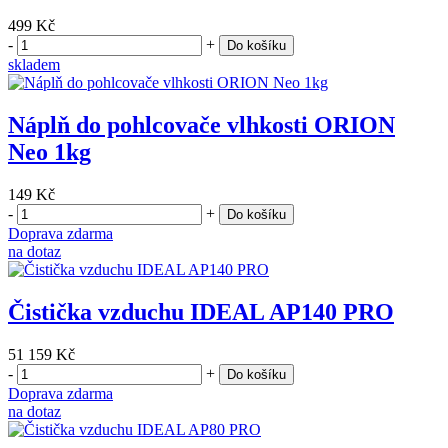
499 Kč
-
+
Do košíku
skladem
Náplň do pohlcovače vlhkosti ORION
Neo 1kg
149 Kč
-
+
Do košíku
Doprava zdarma
na dotaz
Čistička vzduchu IDEAL AP140 PRO
51 159 Kč
-
+
Do košíku
Doprava zdarma
na dotaz