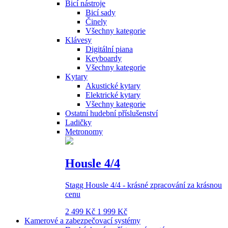
Bicí nástroje
Bicí sady
Činely
Všechny kategorie
Klávesy
Digitální piana
Keyboardy
Všechny kategorie
Kytary
Akustické kytary
Elektrické kytary
Všechny kategorie
Ostatní hudební příslušenství
Ladičky
Metronomy
Housle 4/4
Stagg Housle 4/4 - krásné zpracování za krásnou
cenu
2 499 Kč
1 999 Kč
Kamerové a zabezpečovací systémy