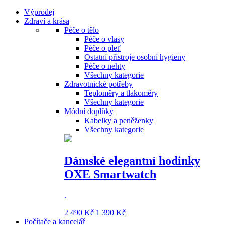
Výprodej
Zdraví a krása
Péče o tělo
Péče o vlasy
Péče o pleť
Ostatní přístroje osobní hygieny
Péče o nehty
Všechny kategorie
Zdravotnické potřeby
Teploměry a tlakoměry
Všechny kategorie
Módní doplňky
Kabelky a peněženky
Všechny kategorie
Dámské elegantní hodinky
OXE Smartwatch
.
2 490 Kč
1 390 Kč
Počítače a kancelář