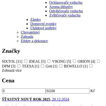
Ochlazovače vzduchu
Aroma difuzéry
Odvlhčovače vzduchu
Zvlhčovače vzduchu
Zámky
Domovní zvonky
Úklidové potřeby
Chovatelství
Zahrada
Efekty a dekorace
Značky
SIXTOL [11]
IDEAL [5]
VIKING [5]
ORION [4]
DPM [3]
TEESA [1]
Geti [1]
BEWELLO [1]
Zobrazit více
Cena
Kč
ŠŤASTNÝ NOVÝ ROK 2025
, 20.12.2024