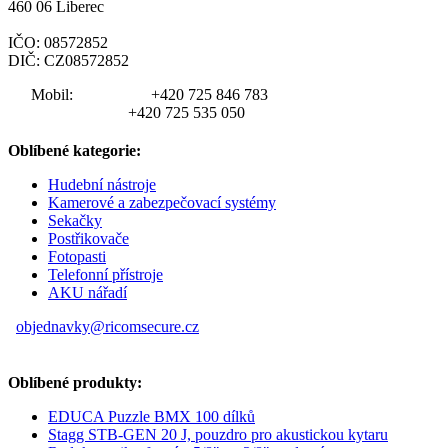
460 06 Liberec
IČO: 08572852
DIČ: CZ08572852
Mobil:
+420 725 846 783
+420 725 535 050
Oblíbené kategorie:
Hudební nástroje
Kamerové a zabezpečovací systémy
Sekačky
Postřikovače
Fotopasti
Telefonní přístroje
AKU nářadí
objednavky@ricomsecure.cz
Oblíbené produkty:
EDUCA Puzzle BMX 100 dílků
Stagg STB-GEN 20 J, pouzdro pro akustickou kytaru