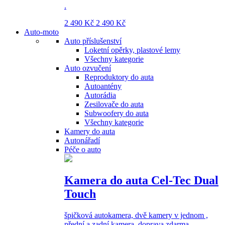
.
2 490 Kč
2 490 Kč
Auto-moto
Auto příslušenství
Loketní opěrky, plastové lemy
Všechny kategorie
Auto ozvučení
Reproduktory do auta
Autoantény
Autorádia
Zesilovače do auta
Subwoofery do auta
Všechny kategorie
Kamery do auta
Autonářadí
Péče o auto
Kamera do auta Cel-Tec Dual
Touch
špičková autokamera, dvě kamery v jednom ,
přední a zadní kamera, doprava zdarma