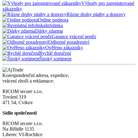
Výhody pro zaregistrované
zákazníky
Různe druhy platby a dopravy
Online podpora
Infolinka
Dárky zdarma
Garance vrácení peněz
Odborné poradenství
Ověřeno zákazníky
Rychlé doručení
Široký sortiment
Korespondenční adresa, expedice,
vrácení zboží a reklamace:
RICOM secure s.r.o.
Tovární 319
471 54, Cvikov
Sídlo společnosti
RICOM secure s.r.o.
Na Bělidle 1135
Liberec VI-Rochlice