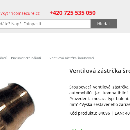
+420 725 535 050
vky@ricomsecure.cz
řadí
Pneumatické nářadí
Ventilová zástrčka šroubovací
Ventilová zástrčka š
Šroubovací ventilová zástrčk
automobilů (-> kompatibilní
Provedení: mosaz, typ balení:
mm14Výška sestaveného zařízen
Kód produktu: 84096
|
EAN: 4