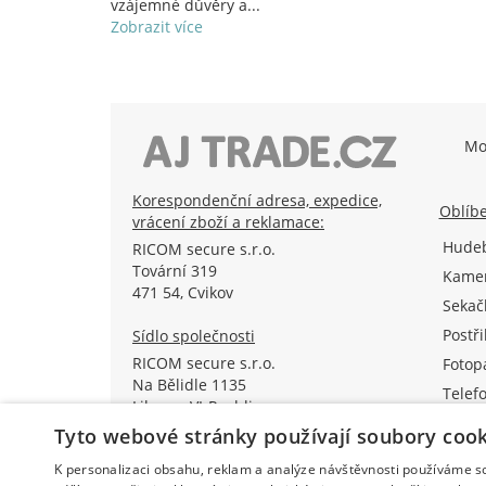
vzájemné důvěry a...
Zobrazit více
Mo
Korespondenční adresa, expedice,
Oblíbe
vrácení zboží a reklamace:
Hudeb
RICOM secure s.r.o.
Tovární 319
Kamer
471 54, Cvikov
Sekač
Postř
Sídlo společnosti
RICOM secure s.r.o.
Fotop
Na Bělidle 1135
Telefo
Liberec VI-Rochlice
AKU n
460 06 Liberec
Tyto webové stránky používají soubory cook
K personalizaci obsahu, reklam a analýze návštěvnosti používáme s
IČO: 08572852