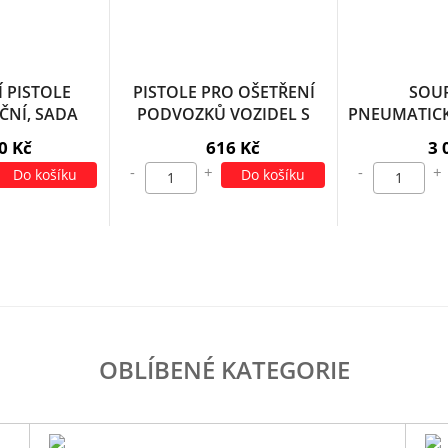
 PISTOLE
PISTOLE PRO OŠETŘENÍ
SOU
ČNÍ, SADA
PODVOZKŮ VOZIDEL S
PNEUMATICK
NÁDOBKOU
71D
0 Kč
616 Kč
3 
-
+
-
+
Do košíku
Do košíku
OBLÍBENÉ KATEGORIE