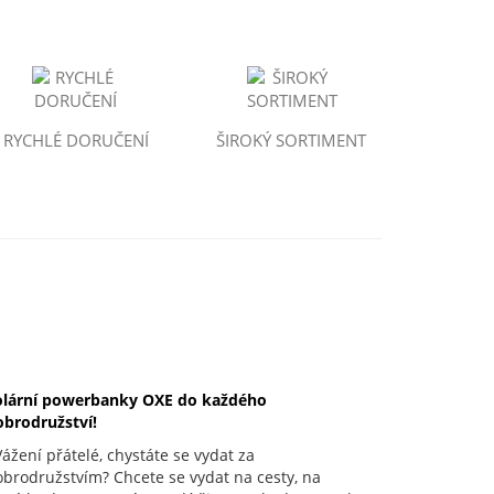
RYCHLÉ DORUČENÍ
ŠIROKÝ SORTIMENT
olární powerbanky OXE do každého
obrodružství!
žení přátelé, chystáte se vydat za
brodružstvím? Chcete se vydat na cesty, na