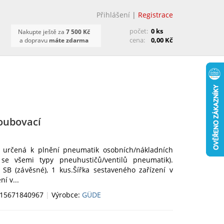
Přihlášení
|
Registrace
počet:
0 ks
Nakupte ještě za
7 500 Kč
cena:
0,00 Kč
a dopravu
máte zdarma
roubovací
a, určená k plnění pneumatik osobních/nákladních
 se všemi typy pneuhustičů/ventilů pneumatik).
 SB (závěsné), 1 kus.Šířka sestaveného zařízení v
í v...
015671840967
|
Výrobce:
GÜDE