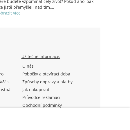
eré budete vzpomínat celý život? Pokud ano, pak
te jistě přemýšleli nad tím,...
brazit více
z
Užitečné informace:
O nás
ro
Pobočky a otevírací doba
/8" s
Způsoby dopravy a platby
ustná
Jak nakupovat
P)
Průvodce reklamací
Obchodní podmínky
ků
al
Výhody pro registrované
ra
zle -
Kontakty
 SView