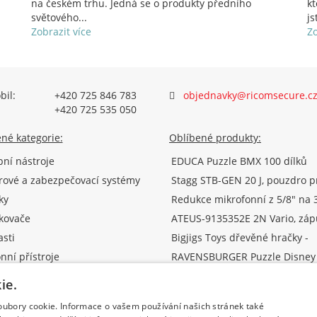
na českém trhu. Jedná se o produkty předního
kt
světového...
js
Zobrazit více
Zo
bil:
+420 725 846 783
objednavky@ricomsecure.c
+420 725 535 050
né kategorie:
Oblíbené produkty:
ní nástroje
EDUCA Puzzle BMX 100 dílků
ové a zabezpečovací systémy
Stagg STB-GEN 20 J, pouzdro p
akustickou kytaru
ky
Redukce mikrofonní z 5/8" na 3
adaptérem
ikovače
ATEUS-9135352E 2N Vario, záp
krabice pro 2 moduly (Analog/I
asti
Bigjigs Toys dřevěné hračky -
Dřevěné natahovací letadlo
nní přístroje
RAVENSBURGER Puzzle Disney
princezny slaví Vánoce 500 díl
ářadí
FD1020WW, venkovní antivand
ie.
dome TVI/AHD/CVI/CVBS kame
Wood Trick 3D mechanické puz
720p, f2.8mm, IR 20m, D-WDR,
oubory cookie. Informace o vašem používání našich stránek také
Dýně