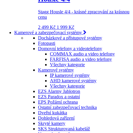
Stagg Housle 4/4 - krásné zpracování za krásnou
cenu
2 499 Kč
1 999 Kč
Kamerové a zabezpečovací systémy
Docházkové a přístupové systémy
Fotopasti
Domovní telefony a videotelefony
COMMAX audio a video telefony
FARFISA audio a video telefony
Všechny kategorie
Kamerové systémy
IP kamerové systémy
AHD kamerové systémy
Všechny kategorie
EZS Alarmy Jablotron
EZS Paradox a ostatní
EPS Požární ochrana
Ostatní zabezpečovací technika
Dveřní kukátka
Dohledová zařízení
Skryté kamery
SKS Strukturovaná kabeláž