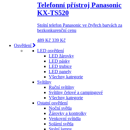
Telefonní přístroj Panasonic
KX-TS520
Stolní telefon Panasonic ve čtyřech barvách za
bezkonkurenční cenu
489 Kč
339 Kč
Osvětlení
LED osvětlení
LED žárovky
LED pásky
LED trubice
LED panely
Všechny kategorie
Svítilny
Ruční svítilny
Svítilny čelové a campingové
Všechny kategorie
Ostatní osvětlení
Noční světla
Žárovky a kontrolky
Venkovní svítidla
Solární světla
Stolní lampy