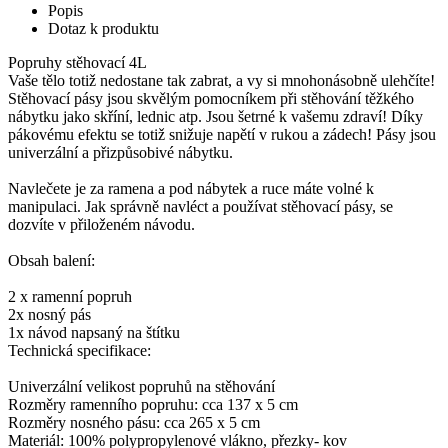
Popis
Dotaz k produktu
Popruhy stěhovací 4L
Vaše tělo totiž nedostane tak zabrat, a vy si mnohonásobně ulehčíte!
Stěhovací pásy jsou skvělým pomocníkem při stěhování těžkého
nábytku jako skříní, lednic atp. Jsou šetrné k vašemu zdraví! Díky
pákovému efektu se totiž snižuje napětí v rukou a zádech! Pásy jsou
univerzální a přizpůsobivé nábytku.
Navlečete je za ramena a pod nábytek a ruce máte volné k
manipulaci. Jak správně navléct a používat stěhovací pásy, se
dozvíte v přiloženém návodu.
Obsah balení:
2 x ramenní popruh
2x nosný pás
1x návod napsaný na štítku
Technická specifikace:
Univerzální velikost popruhů na stěhování
Rozměry ramenního popruhu: cca 137 x 5 cm
Rozměry nosného pásu: cca 265 x 5 cm
Materiál: 100% polypropylenové vlákno, přezky- kov