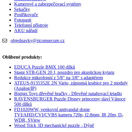
Kamerové a zabezpečovací systémy
Sekačky
Postřikovače
Fotopasti
Telefonní přístroje
AKU nářadí
objednavky@ricomsecure.cz
Oblíbené produkty:
EDUCA Puzzle BMX 100 dílků
Stagg STB-GEN 20 J, pouzdro pro akustickou kytaru
Redukce mikrofonní z 5/8" na 3/8" s adaptérem
ATEUS-9135352E 2N Vario, zápustná krabice pro 2 moduly
(Analog/IP)
Bigjigs Toys dřevěné hračky - Dřevěné natahovací letadlo
RAVENSBURGER Puzzle Disney princezny slaví Vánoce
500 dílků
FD1020WW, venkovní antivandal dome
TVI/AHD/CVI/CVBS kamera 720p, f2.8mm, IR 20m, D-
WDR, SView
Wood Trick 3D mechanické puzzle - Dýně