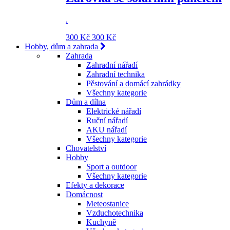
.
300 Kč
300 Kč
Hobby, dům a zahrada
Zahrada
Zahradní nářadí
Zahradní technika
Pěstování a domácí zahrádky
Všechny kategorie
Dům a dílna
Elektrické nářadí
Ruční nářadí
AKU nářadí
Všechny kategorie
Chovatelství
Hobby
Sport a outdoor
Všechny kategorie
Efekty a dekorace
Domácnost
Meteostanice
Vzduchotechnika
Kuchyně