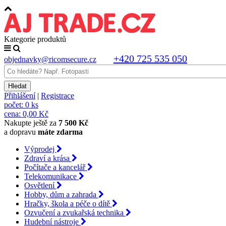
Kategorie produktů
+420 725 535 050
objednavky@ricomsecure.cz
Přihlášení
|
Registrace
počet:
0 ks
cena:
0,00 Kč
Nakupte ještě za
7 500 Kč
a dopravu
máte zdarma
Výprodej
Zdraví a krása
Počítače a kancelář
Telekomunikace
Osvětlení
Hobby, dům a zahrada
Hračky, škola a péče o dítě
Ozvučení a zvukařská technika
Hudební nástroje