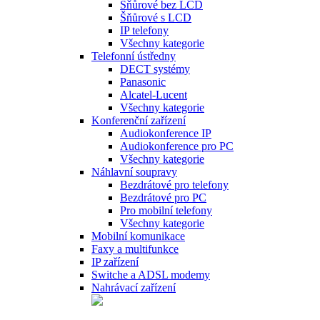
Šňůrové bez LCD
Šňůrové s LCD
IP telefony
Všechny kategorie
Telefonní ústředny
DECT systémy
Panasonic
Alcatel-Lucent
Všechny kategorie
Konferenční zařízení
Audiokonference IP
Audiokonference pro PC
Všechny kategorie
Náhlavní soupravy
Bezdrátové pro telefony
Bezdrátové pro PC
Pro mobilní telefony
Všechny kategorie
Mobilní komunikace
Faxy a multifunkce
IP zařízení
Switche a ADSL modemy
Nahrávací zařízení