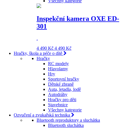
Všechny kategorie
Inspekční kamera OXE ED-
301
.
4 490 Kč
4 490 Kč
Hračky, škola a péče o dítě
Hračky
RC modely
Hlavolamy
Hry
Sportovní hračky
Dětské zbraně
Auta, letadla, lodě
Autodráhy
Hračky pro děti
Stavebnice
Všechny kategorie
Ozvučení a zvukařská technika
Bluetooth reproduktory a sluchátka
Bluetooth sluchátka