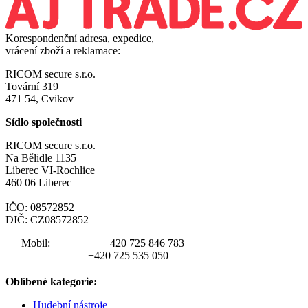
Korespondenční adresa, expedice,
vrácení zboží a reklamace:
RICOM secure s.r.o.
Tovární 319
471 54, Cvikov
Sídlo společnosti
RICOM secure s.r.o.
Na Bělidle 1135
Liberec VI-Rochlice
460 06 Liberec
IČO: 08572852
DIČ: CZ08572852
Mobil:
+420 725 846 783
+420 725 535 050
Oblíbené kategorie:
Hudební nástroje