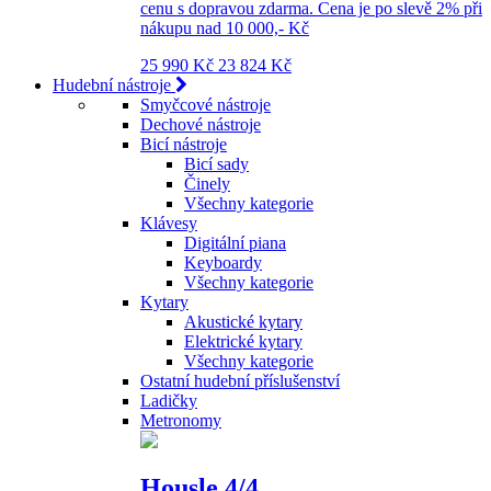
cenu s dopravou zdarma. Cena je po slevě 2% při
nákupu nad 10 000,- Kč
25 990 Kč
23 824 Kč
Hudební nástroje
Smyčcové nástroje
Dechové nástroje
Bicí nástroje
Bicí sady
Činely
Všechny kategorie
Klávesy
Digitální piana
Keyboardy
Všechny kategorie
Kytary
Akustické kytary
Elektrické kytary
Všechny kategorie
Ostatní hudební příslušenství
Ladičky
Metronomy
Housle 4/4