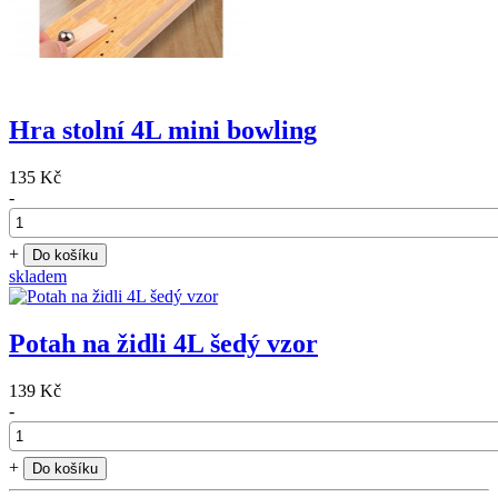
Hra stolní 4L mini bowling
135 Kč
-
+
Do košíku
skladem
Potah na židli 4L šedý vzor
139 Kč
-
+
Do košíku