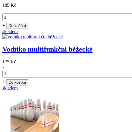
185 Kč
-
+
Do košíku
skladem
Vodítko multifunkční běžecké
175 Kč
-
+
Do košíku
skladem