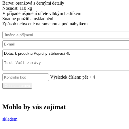
Barva: oranžová s černými detaily
Nosnost: 110 kg
V případě ušpinění otřete vlhkým hadříkem
Snadné použití a uskladnění
Způsob uchycení: na ramenou a pod nábytkem
Výsledek číslem: pět + 4
Odeslat zprávu
Mohlo by vás zajímat
skladem