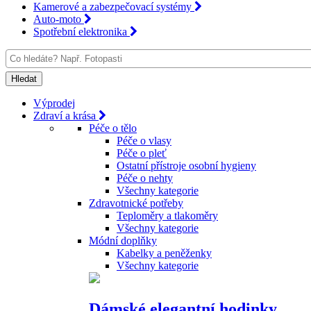
Kamerové a zabezpečovací systémy
Auto-moto
Spotřební elektronika
Výprodej
Zdraví a krása
Péče o tělo
Péče o vlasy
Péče o pleť
Ostatní přístroje osobní hygieny
Péče o nehty
Všechny kategorie
Zdravotnické potřeby
Teploměry a tlakoměry
Všechny kategorie
Módní doplňky
Kabelky a peněženky
Všechny kategorie
Dámské elegantní hodinky