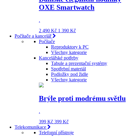
OXE Smartwatch
.
2 490 Kč
1 390 Kč
Počítače a kancelář
Počítače
Reproduktory k PC
Všechny kategorie
Kancelářské potřeby
Tabule a prezentační systémy
Spotřební materiál
Podložky pod židle
Všechny kategorie
Brýle proti modrému světlu
.
399 Kč
399 Kč
Telekomunikace
Telefonní přístroje