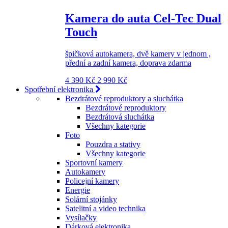
Kamera do auta Cel-Tec Dual
Touch
špičková autokamera, dvě kamery v jednom ,
přední a zadní kamera, doprava zdarma
4 390 Kč
2 990 Kč
Spotřební elektronika
Bezdrátové reproduktory a sluchátka
Bezdrátové reproduktory
Bezdrátová sluchátka
Všechny kategorie
Foto
Pouzdra a stativy
Všechny kategorie
Sportovní kamery
Autokamery
Policejní kamery
Energie
Solární stojánky
Satelitní a video technika
Vysílačky
Dárková elektronika