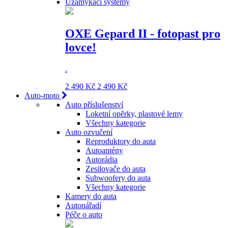
Uzamykací systémy
OXE Gepard II - fotopast pro
lovce!
.
2 490 Kč
2 490 Kč
Auto-moto
Auto příslušenství
Loketní opěrky, plastové lemy
Všechny kategorie
Auto ozvučení
Reproduktory do auta
Autoantény
Autorádia
Zesilovače do auta
Subwoofery do auta
Všechny kategorie
Kamery do auta
Autonářadí
Péče o auto