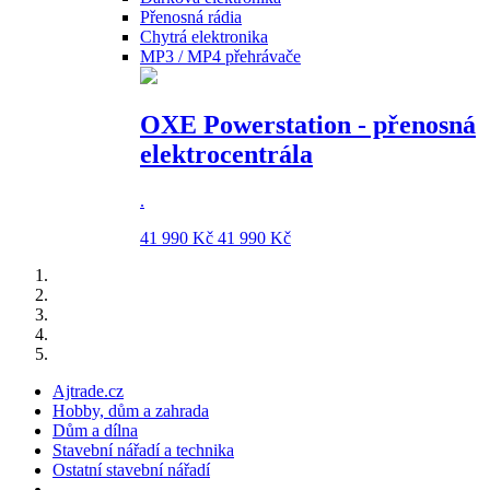
Přenosná rádia
Chytrá elektronika
MP3 / MP4 přehrávače
OXE Powerstation - přenosná
elektrocentrála
.
41 990 Kč
41 990 Kč
Ajtrade.cz
Hobby, dům a zahrada
Dům a dílna
Stavební nářadí a technika
Ostatní stavební nářadí