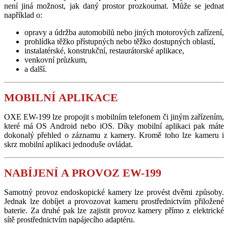
není jiná možnost, jak daný prostor prozkoumat. Může se jednat
například o:
opravy a údržba automobilů nebo jiných motorových zařízení,
prohlídka těžko přístupných nebo těžko dostupných oblastí,
instalatérské, konstrukční, restaurátorské aplikace,
venkovní průzkum,
a další.
MOBILNÍ APLIKACE
OXE EW-199 lze propojit s mobilním telefonem či jiným zařízením,
které má OS Android nebo iOS. Díky mobilní aplikaci pak máte
dokonalý přehled o záznamu z kamery. Kromě toho lze kameru i
skrz mobilní aplikaci jednoduše ovládat.
NABÍJENÍ A PROVOZ EW-199
Samotný provoz endoskopické kamery lze provést dvěmi způsoby.
Jednak lze dobíjet a provozovat kameru prostřednictvím přiložené
baterie. Za druhé pak lze zajistit provoz kamery přímo z elektrické
sítě prostřednictvím napájecího adaptéru.