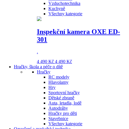
Vzduchotechnika
Kuchyně
Všechny kategorie
Inspekční kamera OXE ED-
301
.
4 490 Kč
4 490 Kč
Hračky, škola a péče o dítě
Hračky
RC modely
Hlavolamy
Hry
Sportovní hračky
Dětské zbraně
Auta, letadla, lodě
Autodráhy
Hračky pro děti
Stavebnice
Všechny kategorie
Ozvučení a zvukařská technika