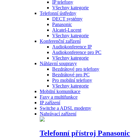
IP telefony
Všechny kategorie
Telefonní ústředny
DECT systémy
Panasonic
Alcatel-Lucent
Všechny kategorie
Konferenční zařízení
Audiokonference IP
Audiokonference pro PC
Všechny kategorie
Náhlavní soupravy
Bezdrátové pro telefony
Bezdrátové pro PC
Pro mobilní telefony
Všechny kategorie
Mobilní komunikace
Faxy a multifunkce
IP zařízení
Switche a ADSL modemy
Nahrávací zařízení
Telefonní přístroj Panasonic