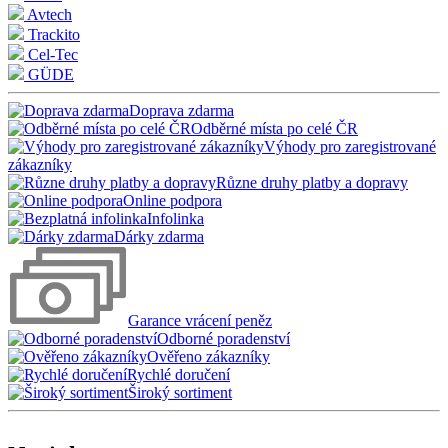
Avtech
Trackito
Cel-Tec
GÜDE
Doprava zdarma
Odběrné místa po celé ČR
Výhody pro zaregistrované
zákazníky
Různe druhy platby a dopravy
Online podpora
Infolinka
Dárky zdarma
Garance vrácení peněz
Odborné poradenství
Ověřeno zákazníky
Rychlé doručení
Široký sortiment