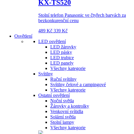
KX-TS520
Stolní telefon Panasonic ve čtyřech barvách za
bezkonkurenční cenu
489 Kč
339 Kč
Osvětlení
LED osvětlení
LED žárovky
LED pásky
LED trubice
LED panely
Všechny kategorie
Svítilny
Ruční svítilny
Svítilny čelové a campingové
Všechny kategorie
Ostatní osvětlení
Noční světla
Žárovky a kontrolky
Venkovní svítidla
Solární světla
Stolní lampy
Všechny kategorie