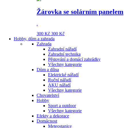
Žárovka se solárním panelem
.
300 Kč
300 Kč
Hobby, dům a zahrada
Zahrada
Zahradní nářadí
Zahradní technika
Pěstování a domácí zahrádky
Všechny kategorie
Dům a dílna
Elektrické nářadí
Ruční nářadí
AKU nářadí
Všechny kategorie
Chovatelství
Hobby
Sport a outdoor
Všechny kategorie
Efekty a dekorace
Domácnost
Meteostanice