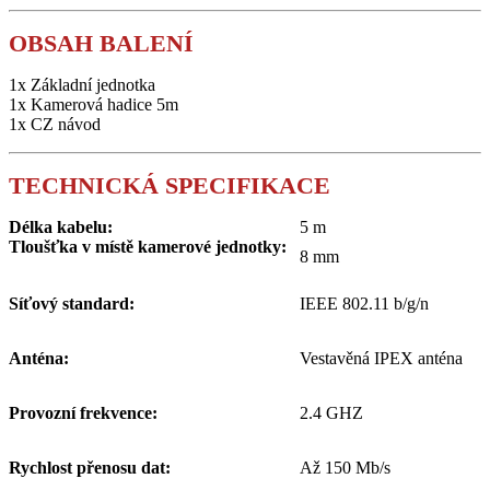
OBSAH BALENÍ​
1x Základní jednotka
1x Kamerová hadice 5m
1x CZ návod
TECHNICKÁ SPECIFIKACE
Délka kabelu:
5 m
Tloušťka v místě kamerové jednotky:
8 mm
Síťový standard:
IEEE 802.11 b/g/n
Anténa:
Vestavěná IPEX anténa
Provozní frekvence:
2.4 GHZ
Rychlost přenosu dat:
Až 150 Mb/s