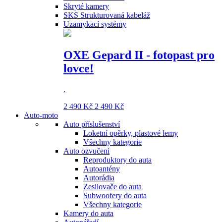
Skryté kamery
SKS Strukturovaná kabeláž
Uzamykací systémy
OXE Gepard II - fotopast pro
lovce!
.
2 490 Kč
2 490 Kč
Auto-moto
Auto příslušenství
Loketní opěrky, plastové lemy
Všechny kategorie
Auto ozvučení
Reproduktory do auta
Autoantény
Autorádia
Zesilovače do auta
Subwoofery do auta
Všechny kategorie
Kamery do auta