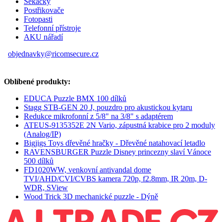
Sekačky
Postřikovače
Fotopasti
Telefonní přístroje
AKU nářadí
objednavky@ricomsecure.cz
Oblíbené produkty:
EDUCA Puzzle BMX 100 dílků
Stagg STB-GEN 20 J, pouzdro pro akustickou kytaru
Redukce mikrofonní z 5/8" na 3/8" s adaptérem
ATEUS-9135352E 2N Vario, zápustná krabice pro 2 moduly
(Analog/IP)
Bigjigs Toys dřevěné hračky - Dřevěné natahovací letadlo
RAVENSBURGER Puzzle Disney princezny slaví Vánoce
500 dílků
FD1020WW, venkovní antivandal dome
TVI/AHD/CVI/CVBS kamera 720p, f2.8mm, IR 20m, D-
WDR, SView
Wood Trick 3D mechanické puzzle - Dýně