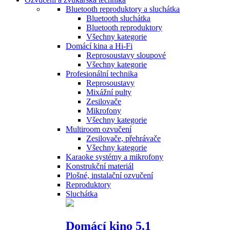
Bluetooth reproduktory a sluchátka
Bluetooth sluchátka
Bluetooth reproduktory
Všechny kategorie
Domácí kina a Hi-Fi
Reprosoustavy sloupové
Všechny kategorie
Profesionální technika
Reprosoustavy
Mixážní pulty
Zesilovače
Mikrofony
Všechny kategorie
Multiroom ozvučení
Zesilovače, přehrávače
Všechny kategorie
Karaoke systémy a mikrofony
Konstrukční materiál
Plošné, instalační ozvučení
Reproduktory
Sluchátka
Domácí kino 5.1