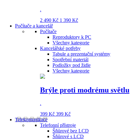
.
2 490 Kč
1 390 Kč
Počítače a kancelář
Počítače
Reproduktory k PC
Všechny kategorie
Kancelářské potřeby
Tabule a prezentační systémy
Spotřební materiál
Podložky pod židle
Všechny kategorie
Brýle proti modrému světlu
.
399 Kč
399 Kč
Telekomunikace
Telefonní přístroje
Šňůrové bez LCD
Šňůrové s LCD