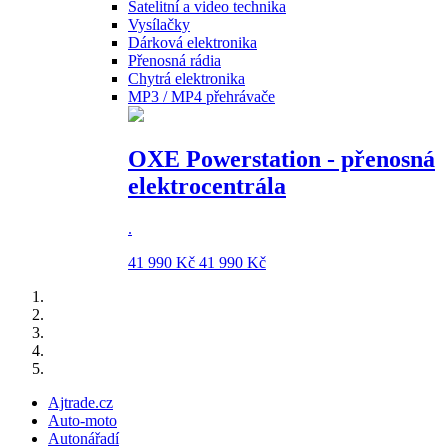
Satelitní a video technika
Vysílačky
Dárková elektronika
Přenosná rádia
Chytrá elektronika
MP3 / MP4 přehrávače
OXE Powerstation - přenosná
elektrocentrála
.
41 990 Kč
41 990 Kč
Ajtrade.cz
Auto-moto
Autonářadí