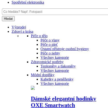
Spotřební elektronika
Výprodej
Zdraví a krása
Péče o tělo
Péče o vlasy
Péče o pleť
Ostatní přístroje osobní hygieny
Péče o nehty
Všechny kategorie
Zdravotnické potřeby
Teploměry a tlakoměry
Všechny kategorie
Módní doplňky
Kabelky a peněženky
Všechny kategorie
Dámské elegantní hodinky
OXE Smartwatch