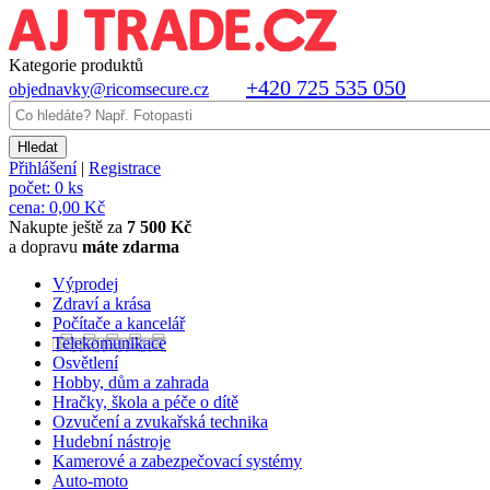
Kategorie produktů
+420 725 535 050
objednavky@ricomsecure.cz
Přihlášení
|
Registrace
počet:
0 ks
cena:
0,00 Kč
Nakupte ještě za
7 500 Kč
a dopravu
máte zdarma
Výprodej
Zdraví a krása
Počítače a kancelář
Telekomunikace
Osvětlení
Hobby, dům a zahrada
Hračky, škola a péče o dítě
Ozvučení a zvukařská technika
Hudební nástroje
Kamerové a zabezpečovací systémy
Auto-moto