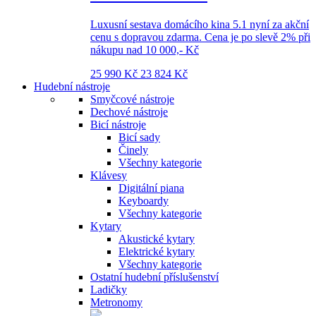
Luxusní sestava domácího kina 5.1 nyní za akční
cenu s dopravou zdarma. Cena je po slevě 2% při
nákupu nad 10 000,- Kč
25 990 Kč
23 824 Kč
Hudební nástroje
Smyčcové nástroje
Dechové nástroje
Bicí nástroje
Bicí sady
Činely
Všechny kategorie
Klávesy
Digitální piana
Keyboardy
Všechny kategorie
Kytary
Akustické kytary
Elektrické kytary
Všechny kategorie
Ostatní hudební příslušenství
Ladičky
Metronomy