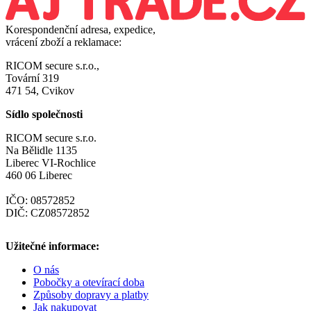
Korespondenční adresa, expedice,
vrácení zboží a reklamace:
RICOM secure s.r.o.,
Tovární 319
471 54, Cvikov
Sídlo společnosti
RICOM secure s.r.o.
Na Bělidle 1135
Liberec VI-Rochlice
460 06 Liberec
IČO: 08572852
DIČ: CZ08572852
Užitečné informace:
O nás
Pobočky a otevírací doba
Způsoby dopravy a platby
Jak nakupovat