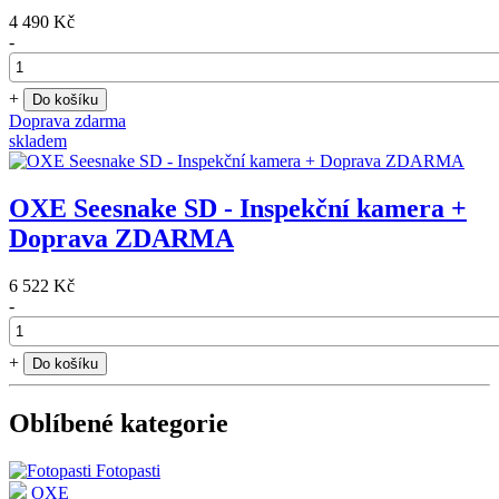
4 490 Kč
-
+
Do košíku
Doprava zdarma
skladem
OXE Seesnake SD - Inspekční kamera +
Doprava ZDARMA
6 522 Kč
-
+
Do košíku
Oblíbené kategorie
Fotopasti
OXE