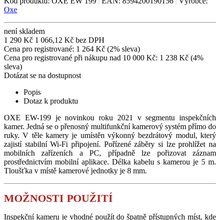
Kód produktu: OXE EW 199
|
EAN: 8594200190156
|
Výrobce:
Oxe
není skladem
1 290 Kč
1 066,12 Kč bez DPH
Cena pro registrované: 1 264 Kč (2% sleva)
Cena pro registrované při nákupu nad 10 000 Kč: 1 238 Kč (4%
sleva)
Dotázat se na dostupnost
Popis
Dotaz k produktu
OXE EW-199 je novinkou roku 2021 v segmentu inspekčních
kamer. Jedná se o přenosný multifunkční kamerový systém přímo do
ruky. V těle kamery je umístěn výkonný bezdrátový modul, který
zajistí stabilní Wi-Fi připojení. Pořízené záběry si lze prohlížet na
mobilních zařízeních a PC, případně lze pořizovat záznam
prostřednictvím mobilní aplikace. Délka kabelu s kamerou je 5 m.
Tloušťka v místě kamerové jednotky je 8 mm.
MOŽNOSTI POUŽITÍ
Inspekční kameru je vhodné použít do špatně přístupných míst, kde