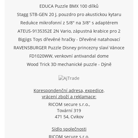
EDUCA Puzzle BMX 100 dílků
Stagg STB-GEN 20 J, pouzdro pro akustickou kytaru
Redukce mikrofonní z 5/8" na 3/8" s adaptérem
ATEUS-9135352E 2N Vario, zápustná krabice pro 2
moduly (Analog/IP)
Bigjigs Toys dřevěné hračky - Dřevěné natahovací
letadlo
RAVENSBURGER Puzzle Disney princezny slaví Vánoce
500 dílků
FD1020WW, venkovní antivandal dome
TVI/AHD/CVI/CVBS kamera 720p, f2.8mm, IR 20m, D-
Wood Trick 3D mechanické puzzle - Dýně
WDR, SView
Korespondenční adresa, expedice,
vrácení zboží a reklamace:
RICOM secure s.r.o.,
Tovární 319
471 54, Cvikov
Sídlo společnosti
RICOM secure s.r.o.