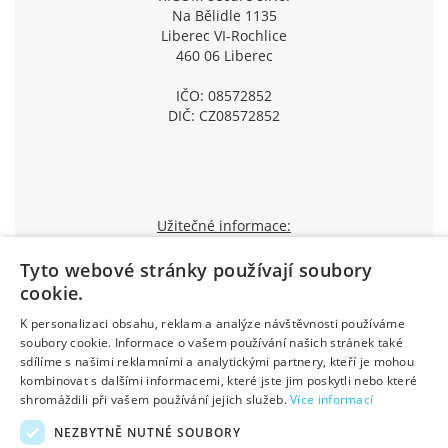
Na Bělidle 1135
Liberec VI-Rochlice
460 06 Liberec
IČO: 08572852
DIČ: CZ08572852
Užitečné informace:
O nás
Tyto webové stránky používají soubory
Pobočky a otevírací doba
cookie.
Způsoby dopravy a platby
K personalizaci obsahu, reklam a analýze návštěvnosti používáme
Jak nakupovat
soubory cookie. Informace o vašem používání našich stránek také
sdílíme s našimi reklamními a analytickými partnery, kteří je mohou
Průvodce reklamací
kombinovat s dalšími informacemi, které jste jim poskytli nebo které
Obchodní podmínky
shromáždili při vašem používání jejich služeb.
Více informací
Výhody pro registrované
NEZBYTNĚ NUTNÉ SOUBORY
Kontakty