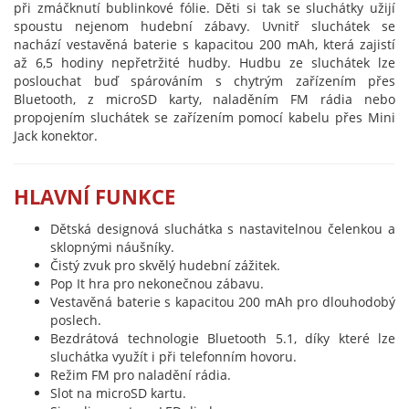
při zmáčknutí bublinkové fólie. Děti si tak se sluchátky užijí
spoustu nejenom hudební zábavy. Uvnitř sluchátek se
nachází vestavěná baterie s kapacitou 200 mAh, která zajistí
až 6,5 hodiny nepřetržité hudby. Hudbu ze sluchátek lze
poslouchat buď spárováním s chytrým zařízením přes
Bluetooth, z microSD karty, naladěním FM rádia nebo
propojením sluchátek se zařízením pomocí kabelu přes Mini
Jack konektor.
HLAVNÍ FUNKCE
Dětská designová sluchátka s nastavitelnou čelenkou a
sklopnými náušníky.
Čistý zvuk pro skvělý hudební zážitek.
Pop It hra pro nekonečnou zábavu.
Vestavěná baterie s kapacitou 200 mAh pro dlouhodobý
poslech.
Bezdrátová technologie Bluetooth 5.1, díky které lze
sluchátka využít i při telefonním hovoru.
Režim FM pro naladění rádia.
Slot na microSD kartu.