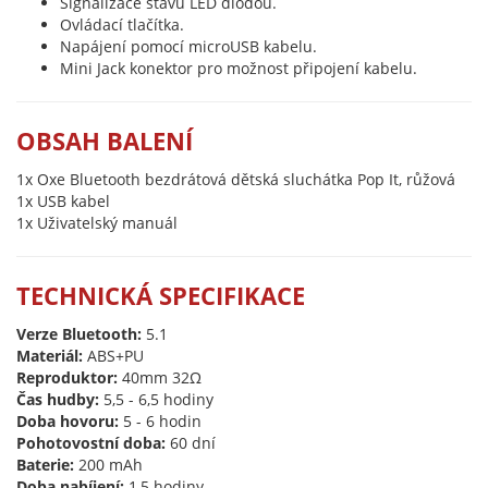
Signalizace stavu LED diodou.
Ovládací tlačítka.
Napájení pomocí microUSB kabelu.
Mini Jack konektor pro možnost připojení kabelu.
OBSAH BALENÍ
1x Oxe Bluetooth bezdrátová dětská sluchátka Pop It, růžová
1x USB kabel
1x Uživatelský manuál
TECHNICKÁ SPECIFIKACE
Verze Bluetooth:
5.1
Materiál:
ABS+PU
Reproduktor:
40mm 32Ω
Čas hudby:
5,5 - 6,5 hodiny
Doba hovoru:
5 - 6 hodin
Pohotovostní doba:
60 dní
Baterie:
200 mAh
Doba nabíjení:
1,5 hodiny