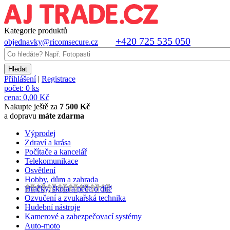
Kategorie produktů
+420 725 535 050
objednavky@ricomsecure.cz
Přihlášení
|
Registrace
počet:
0 ks
cena:
0,00 Kč
Nakupte ještě za
7 500 Kč
a dopravu
máte zdarma
Výprodej
Zdraví a krása
Počítače a kancelář
Telekomunikace
Osvětlení
Hobby, dům a zahrada
Hračky, škola a péče o dítě
Ozvučení a zvukařská technika
Hudební nástroje
Kamerové a zabezpečovací systémy
Auto-moto