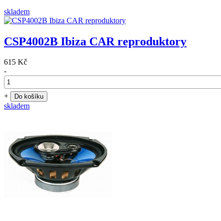
skladem
CSP4002B Ibiza CAR reproduktory
615 Kč
-
+
Do košíku
skladem