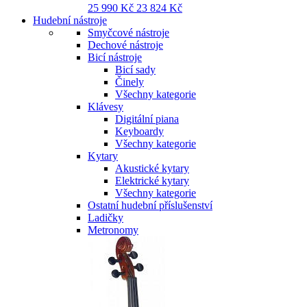
25 990 Kč
23 824 Kč
Hudební nástroje
Smyčcové nástroje
Dechové nástroje
Bicí nástroje
Bicí sady
Činely
Všechny kategorie
Klávesy
Digitální piana
Keyboardy
Všechny kategorie
Kytary
Akustické kytary
Elektrické kytary
Všechny kategorie
Ostatní hudební příslušenství
Ladičky
Metronomy