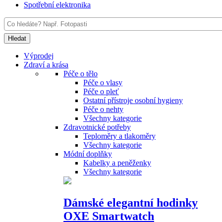
Spotřební elektronika
Výprodej
Zdraví a krása
Péče o tělo
Péče o vlasy
Péče o pleť
Ostatní přístroje osobní hygieny
Péče o nehty
Všechny kategorie
Zdravotnické potřeby
Teploměry a tlakoměry
Všechny kategorie
Módní doplňky
Kabelky a peněženky
Všechny kategorie
Dámské elegantní hodinky
OXE Smartwatch