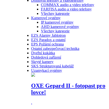
Domovní telefony a videotelefony
COMMAX audio a video telefony
FARFISA audio a video telefony
Všechny kategorie
Kamerové systémy
IP kamerové systémy
AHD kamerové systémy
Všechny kategorie
EZS Alarmy Jablotron
EZS Paradox a ostatní
EPS Požární ochrana
Ostatní zabezpečovací technika
Dveřní kukátka
Dohledová zařízení
Skryté kamery
SKS Strukturovaná kabeláž
Uzamykací systémy
OXE Gepard II - fotopast pro
lovce!
.