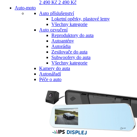
2 490 Kč
2 490 Kč
Auto-moto
Auto příslušenství
Loketní opěrky, plastové lemy
Všechny kategorie
Auto ozvučení
Reproduktory do auta
Autoantény
Autorádia
Zesilovače do auta
Subwoofery do auta
Všechny kategorie
Kamery do auta
Autonářadí
Péče o auto