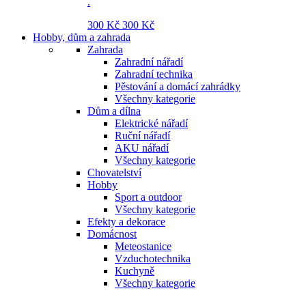
.
300 Kč
300 Kč
Hobby, dům a zahrada
Zahrada
Zahradní nářadí
Zahradní technika
Pěstování a domácí zahrádky
Všechny kategorie
Dům a dílna
Elektrické nářadí
Ruční nářadí
AKU nářadí
Všechny kategorie
Chovatelství
Hobby
Sport a outdoor
Všechny kategorie
Efekty a dekorace
Domácnost
Meteostanice
Vzduchotechnika
Kuchyně
Všechny kategorie