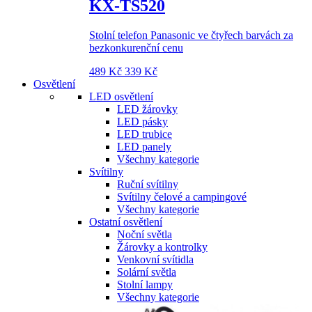
KX-TS520
Stolní telefon Panasonic ve čtyřech barvách za
bezkonkurenční cenu
489 Kč
339 Kč
Osvětlení
LED osvětlení
LED žárovky
LED pásky
LED trubice
LED panely
Všechny kategorie
Svítilny
Ruční svítilny
Svítilny čelové a campingové
Všechny kategorie
Ostatní osvětlení
Noční světla
Žárovky a kontrolky
Venkovní svítidla
Solární světla
Stolní lampy
Všechny kategorie