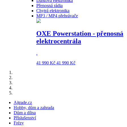
Dárková elektronika
Přenosná rádia
Chytrá elektronika
MP3 / MP4 přehrávače
OXE Powerstation - přenosná
elektrocentrála
.
41 990 Kč
41 990 Kč
Ajtrade.cz
Hobby, dům a zahrada
Dům a dílna
Příslušenství
Frézy