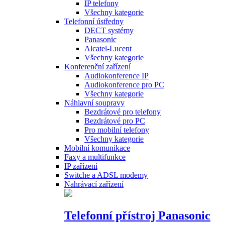
IP telefony
Všechny kategorie
Telefonní ústředny
DECT systémy
Panasonic
Alcatel-Lucent
Všechny kategorie
Konferenční zařízení
Audiokonference IP
Audiokonference pro PC
Všechny kategorie
Náhlavní soupravy
Bezdrátové pro telefony
Bezdrátové pro PC
Pro mobilní telefony
Všechny kategorie
Mobilní komunikace
Faxy a multifunkce
IP zařízení
Switche a ADSL modemy
Nahrávací zařízení
Telefonní přístroj Panasonic