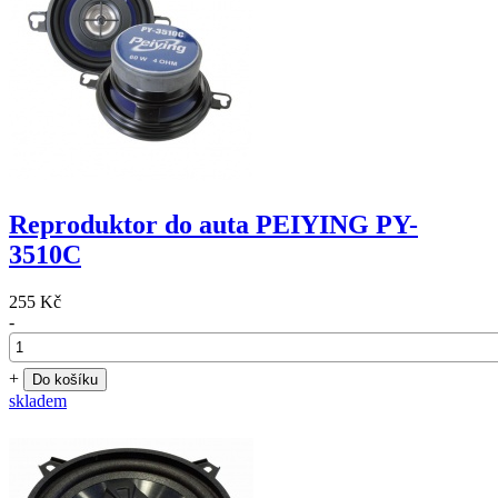
Reproduktor do auta PEIYING PY-
3510C
255 Kč
-
+
Do košíku
skladem