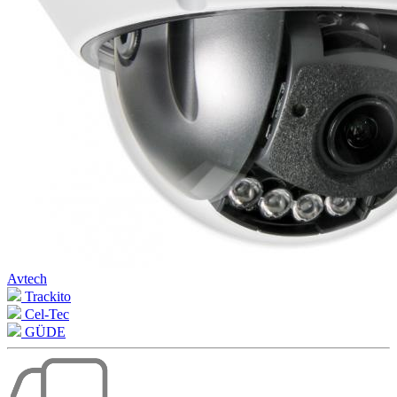
Avtech
Trackito
Cel-Tec
GÜDE