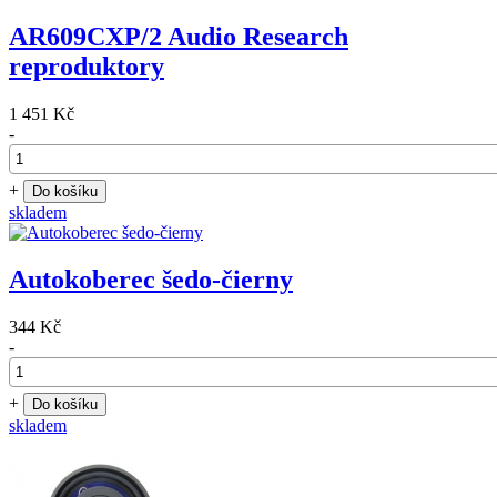
AR609CXP/2 Audio Research
reproduktory
1 451 Kč
-
+
Do košíku
skladem
Autokoberec šedo-čierny
344 Kč
-
+
Do košíku
skladem