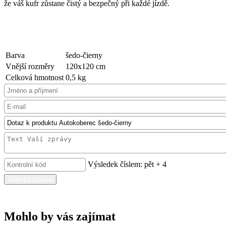
že váš kufr zůstane čistý a bezpečný při každé jízdě.
Barva
šedo-čierny
Vnější rozměry
120x120 cm
Celková hmotnost
0,5 kg
Výsledek číslem: pět + 4
Odeslat zprávu
Mohlo by vás zajímat