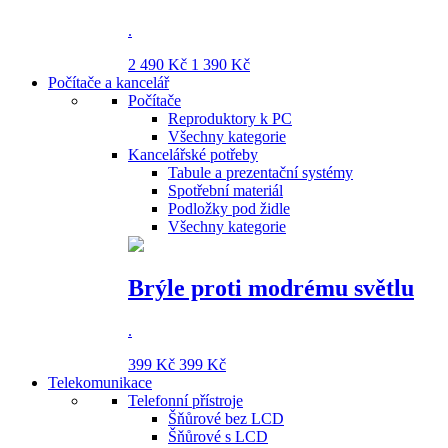
.
2 490 Kč
1 390 Kč
Počítače a kancelář
Počítače
Reproduktory k PC
Všechny kategorie
Kancelářské potřeby
Tabule a prezentační systémy
Spotřební materiál
Podložky pod židle
Všechny kategorie
Brýle proti modrému světlu
.
399 Kč
399 Kč
Telekomunikace
Telefonní přístroje
Šňůrové bez LCD
Šňůrové s LCD