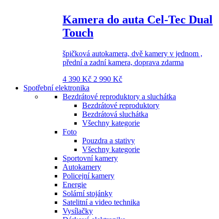
Kamera do auta Cel-Tec Dual
Touch
špičková autokamera, dvě kamery v jednom ,
přední a zadní kamera, doprava zdarma
4 390 Kč
2 990 Kč
Spotřební elektronika
Bezdrátové reproduktory a sluchátka
Bezdrátové reproduktory
Bezdrátová sluchátka
Všechny kategorie
Foto
Pouzdra a stativy
Všechny kategorie
Sportovní kamery
Autokamery
Policejní kamery
Energie
Solární stojánky
Satelitní a video technika
Vysílačky