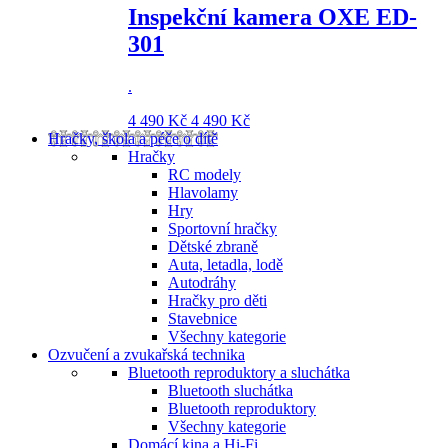
Inspekční kamera OXE ED-
301
.
4 490 Kč
4 490 Kč
Hračky, škola a péče o dítě
Hračky
RC modely
Hlavolamy
Hry
Sportovní hračky
Dětské zbraně
Auta, letadla, lodě
Autodráhy
Hračky pro děti
Stavebnice
Všechny kategorie
Ozvučení a zvukařská technika
Bluetooth reproduktory a sluchátka
Bluetooth sluchátka
Bluetooth reproduktory
Všechny kategorie
Domácí kina a Hi-Fi