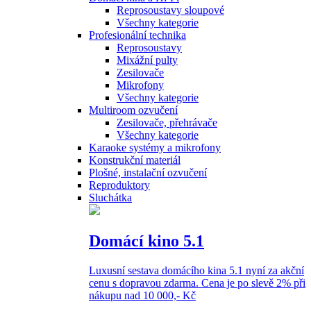
Reprosoustavy sloupové
Všechny kategorie
Profesionální technika
Reprosoustavy
Mixážní pulty
Zesilovače
Mikrofony
Všechny kategorie
Multiroom ozvučení
Zesilovače, přehrávače
Všechny kategorie
Karaoke systémy a mikrofony
Konstrukční materiál
Plošné, instalační ozvučení
Reproduktory
Sluchátka
Domácí kino 5.1
Luxusní sestava domácího kina 5.1 nyní za akční
cenu s dopravou zdarma. Cena je po slevě 2% při
nákupu nad 10 000,- Kč