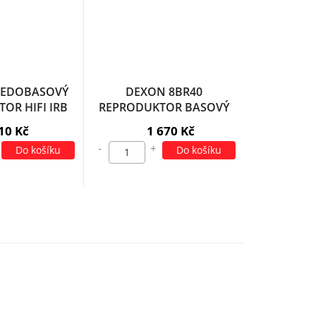
ŘEDOBASOVÝ
DEXON 8BR40
OR HIFI IRB
REPRODUKTOR BASOVÝ
0/01,8
HIFI
10 Kč
1 670 Kč
-
+
Do košíku
Do košíku