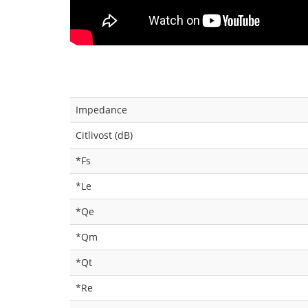
Impedance
Citlivost (dB)
*Fs
*Le
*Qe
*Qm
*Qt
*Re