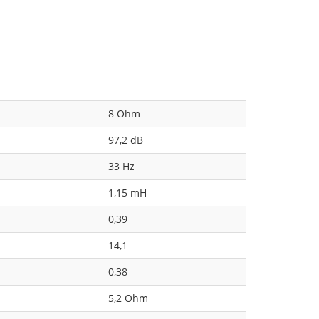
8 Ohm
97,2 dB
33 Hz
1,15 mH
0,39
14,1
0,38
5,2 Ohm