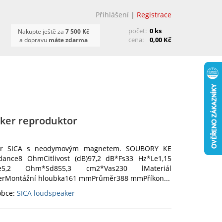
Přihlášení
|
Registrace
počet:
0 ks
Nakupte ještě za
7 500 Kč
cena:
0,00 Kč
a dopravu
máte zdarma
ker reproduktor
tor SICA s neodymovým magnetem. SOUBORY KE
edance8 OhmCitlivost (dB)97,2 dB*Fs33 Hz*Le1,15
*Re5,2 Ohm*Sd855,3 cm2*Vas230 lMateriál
erMontážní hloubka161 mmPrůměr388 mmPříkon...
obce:
SICA loudspeaker