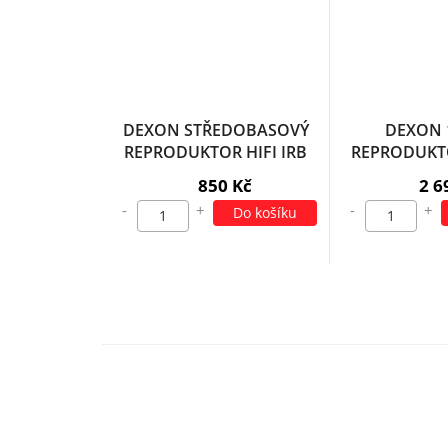
DEXON STŘEDOBASOVÝ
DEXON 
REPRODUKTOR HIFI IRB
REPRODUKT
20/100/01,8
HI
850 Kč
2 6
-
+
-
+
Do košíku