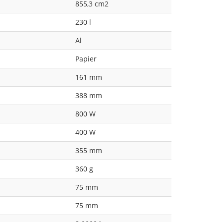
855,3 cm2
230 l
Al
Papier
161 mm
388 mm
800 W
400 W
355 mm
360 g
75 mm
75 mm