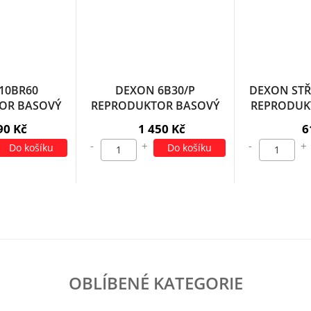
10BR60
DEXON 6B30/P
DEXON ST
OR BASOVÝ
REPRODUKTOR BASOVÝ
REPRODUKT
FI
HIFI
16/6
90 Kč
1 450 Kč
6
-
+
-
+
Do košíku
Do košíku
OBLÍBENÉ KATEGORIE