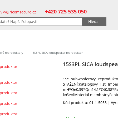
+420 725 535 050
vky@ricomsecure.cz
ové reproduktory
15S3PL SICA loudspeaker reproduktor
15S3PL SICA loudspea
15" subwooferový reproduk
STAŽENÍ:Katalogový list Imp
mH*Qe0,39*Qm14,1*Qt0,38
košeAlMateriál membrányPapi
Kód produktu: 01-1-5053
|
Výr