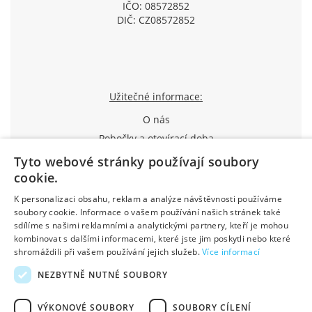
IČO: 08572852
DIČ: CZ08572852
Užitečné informace:
O nás
Pobočky a otevírací doba
Způsoby dopravy a platby
Tyto webové stránky používají soubory
cookie.
Jak nakupovat
Průvodce reklamací
K personalizaci obsahu, reklam a analýze návštěvnosti používáme
soubory cookie. Informace o vašem používání našich stránek také
Obchodní podmínky
sdílíme s našimi reklamními a analytickými partnery, kteří je mohou
Výhody pro registrované
kombinovat s dalšími informacemi, které jste jim poskytli nebo které
Kontakty
shromáždili při vašem používání jejich služeb.
Více informací
NEZBYTNĚ NUTNÉ SOUBORY
Created by DostupnýWeb
Designed by Basebrain
VÝKONOVÉ SOUBORY
SOUBORY CÍLENÍ