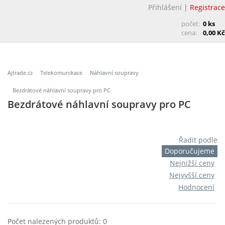
Přihlášení
|
Registrace
počet:
0 ks
cena:
0,00 Kč
Ajtrade.cz
Telekomunikace
Náhlavní soupravy
Bezdrátové náhlavní soupravy pro PC
Bezdrátové náhlavní soupravy pro PC
Řadit podle
Doporučujeme
Nejnižší ceny
Nejvyšší ceny
Hodnocení
Počet nalezených produktů: 0