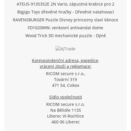
ATEUS-9135352E 2N Vario, zápustná krabice pro 2
moduly (Analog/IP)
Bigjigs Toys dřevěné hračky - Dřevěné natahovací
letadlo
RAVENSBURGER Puzzle Disney princezny slaví Vánoce
500 dílků
FD1020WW, venkovní antivandal dome
TVI/AHD/CVI/CVBS kamera 720p, f2.8mm, IR 20m, D-
Wood Trick 3D mechanické puzzle - Dýně
WDR, SView
Korespondenční adresa, expedice,
vrácení zboží a reklamace:
RICOM secure s.r.o.,
Tovární 319
471 54, Cvikov
Sídlo společnosti
RICOM secure s.r.o.
Na Bělidle 1135
Liberec VI-Rochlice
460 06 Liberec