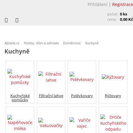
Přihlášení
|
Registrace
počet:
0 ks
cena:
0,00 Kč
Ajtrade.cz
Hobby, dům a zahrada
Domácnost
Kuchyně
Kuchyně
Kuchyňské
Filtrační lahve
Polévkovary
Rýžovary
pomůcky