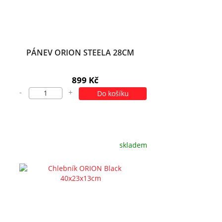
PÁNEV ORION STEELA 28CM
899 Kč
-
+
Do košíku
skladem