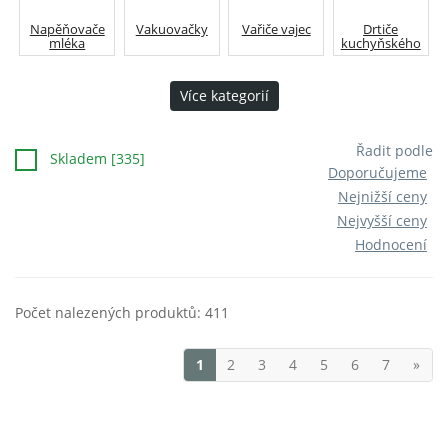
Napěňovače
Vakuovačky
Vařiče vajec
Drtiče
mléka
kuchyňského
odpadu
Více kategorií
Řadit podle
Skladem [335]
Doporučujeme
Nejnižší ceny
Nejvyšší ceny
Hodnocení
Počet nalezených produktů: 411
1
2
3
4
5
6
7
»