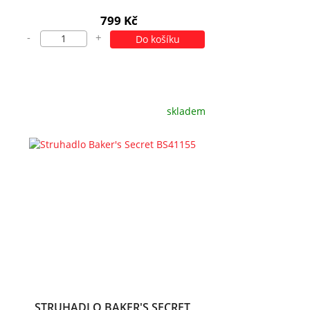
799 Kč
-
+
Do košíku
skladem
STRUHADLO BAKER'S SECRET