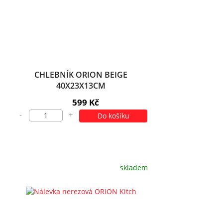
CHLEBNÍK ORION BEIGE
40X23X13CM
599 Kč
-
+
Do košíku
skladem